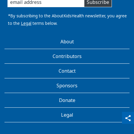
Subscribe
you
email
address:
*By subscribing to the AboutKidsHealth newsletter, you agree
to the
Legal
terms below.
AboutKidsHealth
About
Learn
More
Contributors
Contact
Sponsors
Donate
Legal
qr_code_scanner
content_copy
share