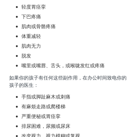
轻度胃痉挛
下巴疼痛
肌肉或骨骼疼痛
体重减轻
肌肉无力
脱发
嘴里或嘴唇、舌头，或喉咙发红或疼痛
如果你的孩子有任何这些副作用，在办公时间致电你的
孩子的医生：
手指或脚趾麻木或刺痛
有麻烦走路或爬楼梯
严重便秘或胃痉挛
排尿困难，尿频或尿床
改变视力，视力模糊或复视