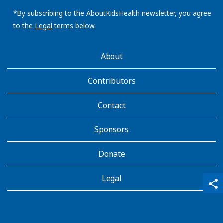
email
address:
*By subscribing to the AboutKidsHealth newsletter, you agree
to the
Legal
terms below.
AboutKidsHealth
About
Learn
More
Contributors
Contact
Sponsors
Donate
Legal
qr_code_scanner
content_copy
share