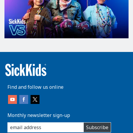
Find and follow us online
Monthly newsletter sign-up
enter
Subscribe
you