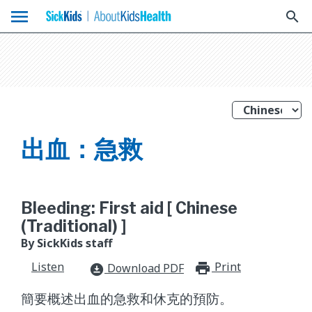
menu
search
出血：急救
Bleeding: First aid [ Chinese
(Traditional) ]
By SickKids staff
Listen
Print
print_for
Download PDF
download_for_offline
簡要概述出血的急救和休克的預防。