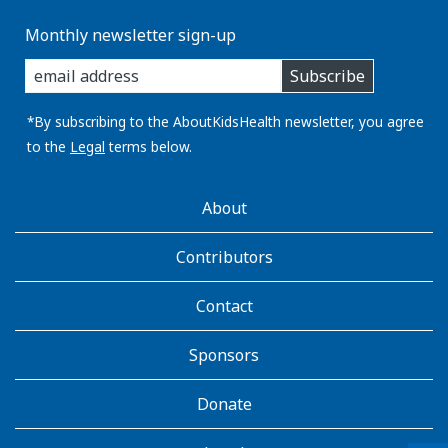
Monthly newsletter sign-up
enter
Subscribe
you
email
address:
*By subscribing to the AboutKidsHealth newsletter, you agree
to the
Legal
terms below.
AboutKidsHealth
About
Learn
More
Contributors
Contact
Sponsors
Donate