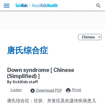
menu
search
唐氏综合症
Down syndrome [ Chinese
(Simplified) ]
By SickKids staff
Listen
Print
print_for
Download PDF
download_for_offline
唐氏综合症：症状、并发症及此遗传疾病患儿