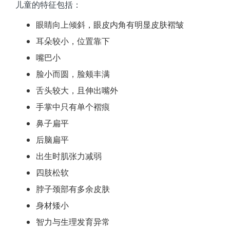
儿童的特征包括：
眼睛向上倾斜，眼皮内角有明显皮肤褶皱
耳朵较小，位置靠下
嘴巴小
脸小而圆，脸颊丰满
舌头较大，且伸出嘴外
手掌中只有单个褶痕
鼻子扁平
后脑扁平
出生时肌张力减弱
四肢松软
脖子颈部有多余皮肤
身材矮小
智力与生理发育异常