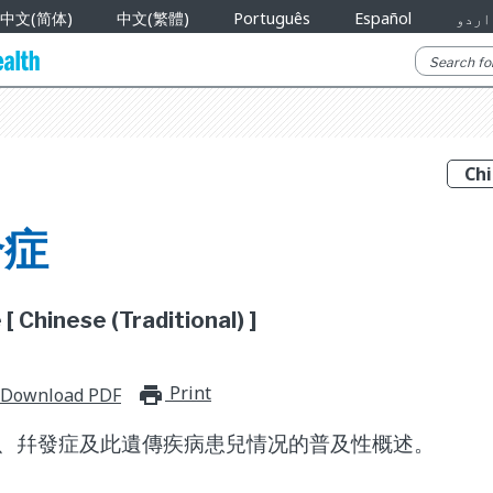
中文(简体)
中文(繁體)
Português
Español
اردو
合症
 Chinese (Traditional) ]
Print
print_for_offline
Download PDF
、幷發症及此遺傳疾病患兒情况的普及性概述。