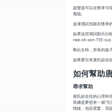
超聲波可以在懷孕10
風險。
血液測試也能在懷孕的
如果這些測試顯示出
nee-oh-sen-T
剛出生時，所有的孩
如果嬰兒有唐氏綜合
如何幫助
尋求幫助
唐氏綜合症的心理和
長總是夢想有一個“完
情緒，包括震驚，否