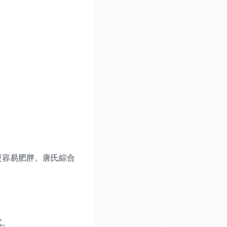
更容易肥胖。唐氏綜合
試。