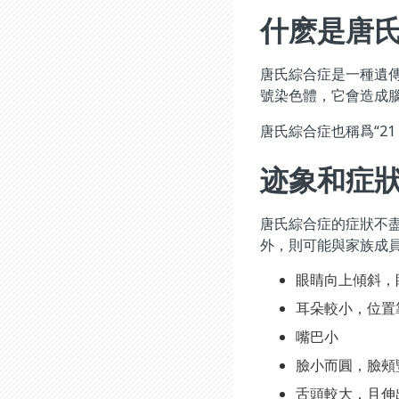
什麽是唐
唐氏綜合症是一種遺傳性
號染色體，它會造成
唐氏綜合症也稱爲“21
迹象和症
唐氏綜合症的症狀不
外，則可能與家族成
眼睛向上傾斜，
耳朵較小，位置
嘴巴小
臉小而圓，臉頰
舌頭較大，且伸