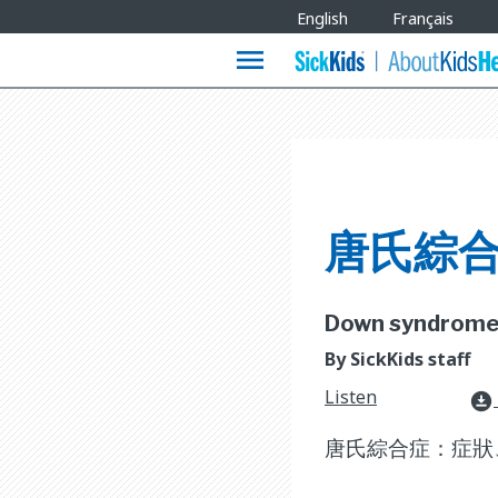
Site
English
Français
Languages
menu
唐氏綜
Down syndrome [
By SickKids staff
Listen
download_for_offline
唐氏綜合症：症狀