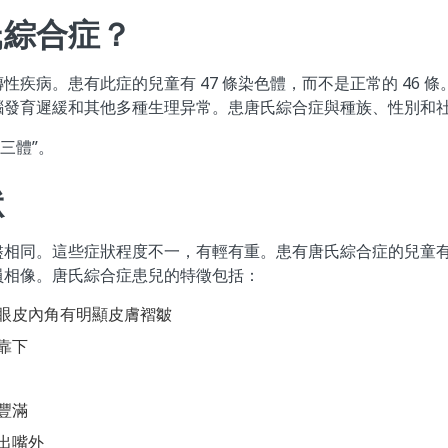
氏綜合症？
疾病。患有此症的兒童有 47 條染色體，而不是正常的 46 條
腦發育遲緩和其他多種生理异常。患唐氏綜合症與種族、性別和
 三體”。
狀
盡相同。這些症狀程度不一，有輕有重。患有唐氏綜合症的兒童
員相像。唐氏綜合症患兒的特徵包括：
眼皮內角有明顯皮膚褶皺
靠下
豐滿
出嘴外