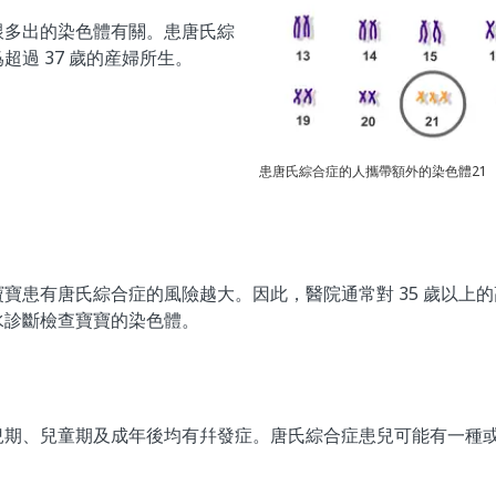
跟多出的染色體有關。患唐氏綜
爲超過 37 歲的産婦所生。
患唐氏綜合症的人攜帶額外的染色體21
寶患有唐氏綜合症的風險越大。因此，醫院通常對 35 歲以上
水診斷檢查寶寶的染色體。
兒期、兒童期及成年後均有幷發症。唐氏綜合症患兒可能有一種