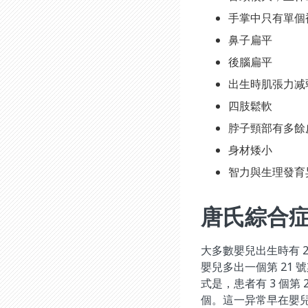
手掌中只有單個
鼻子扁平
後腦扁平
出生時肌張力减
四肢鬆軟
脖子頸部有多餘
身材矮小
智力與生理發育
唐氏綜合
大多數嬰兒出生時有 
嬰兒多出一個第 21
式是，患者有 3 個第 
個。這一异常早在嬰