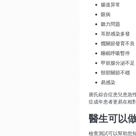
腸道异常
眼病
聽力問題
耳部感染多發
髖關節發育不良
睡眠呼吸暫停
甲狀腺分泌不足
頸部關節不穩
易感染
唐氏綜合症患兒患急
症成年患者更易在相
醫生可以
檢查測試可以幫助您