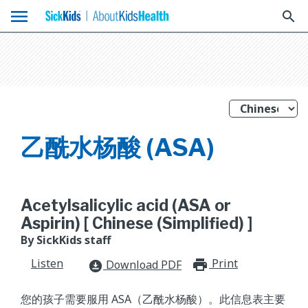
menu
search
乙酰水杨酸 (ASA)
Acetylsalicylic acid (ASA or
Aspirin) [ Chinese (Simplified) ]
By SickKids staff
Listen
Print
print_for
Download PDF
download_for_offline
您的孩子需要服用 ASA（乙酰水杨酸）。此信息表主要