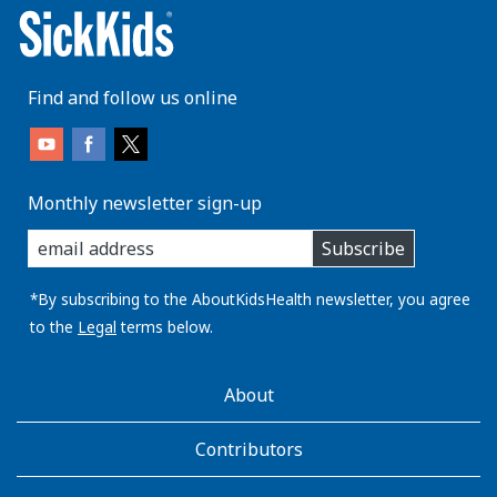
Find and follow us online
Monthly newsletter sign-up
enter
Subscribe
you
email
address:
*By subscribing to the AboutKidsHealth newsletter, you agree
to the
Legal
terms below.
AboutKidsHealth
About
Learn
More
Contributors