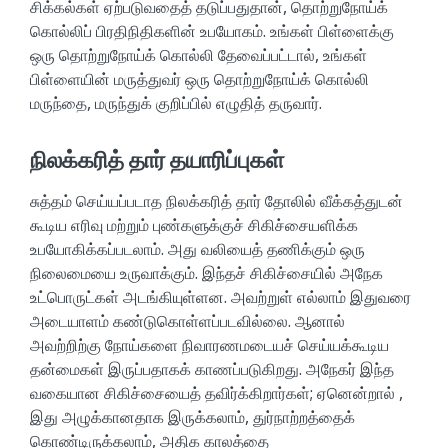
சிக்கல்கள் ஏற்படுவதைத் தடுப்பதுதான், தொற்றுநோய்க்
கொல்லிப் பிரதிநிதிகளின் உபயோகம். உங்கள் பிள்ளைக்கு
ஒரு தொற்றுநோய்க் கொல்லி தேவைப்பட்டால், உங்கள்
பிள்ளையின் மருத்துவர் ஒரு தொற்றுநோய்க் கொல்லி
மருந்தை, மருந்துக் குறிப்பில் எழுதித் தருவார்.
நிலக்கரித் தார் தயாரிப்புகள்
சுத்தம் செய்யப்படாத நிலக்கரித் தார் தோலில் வீக்கத்துடன்
கூடிய எரிவு மற்றும் புண்களுக்குச் சிகிச்சையளிக்க
உபயோகிக்கப்படலாம். அது வலியைத் தணிக்கும் ஒரு
நிலைமையை உருவாக்கும். இந்தச் சிகிச்சையில் அநேக
உட்பொருட்கள் அடங்கியுள்ளன. அவற்றுள் எல்லாம் இதுவரை
அடையாளம் கண்டுகொள்ளப்படவில்லை. ஆனால்
அவற்றிற்கு நோய்களை நிவாரணமடையச் செய்யக்கூடிய
தன்மைகள் இருப்பதாகக் காணப்படுகிறது. அநேகர் இந்த
வகையான சிகிச்சையைத் தவிர்க்கிறார்கள்; ஏனென்றால் ,
இது அழுக்கானதாக இருக்கலாம், துர்நாற்றத்தைக்
கொண்டிருக்கலாம், அதிக காலத்தை