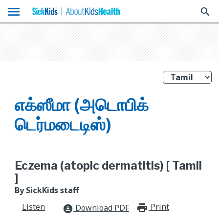
menu
search
எக்ஸீமா (அடொபிக்
டெர்மடைடிஸ்)
Eczema (atopic dermatitis) [ Tamil
]
By SickKids staff
Listen
Print
print_for
Download PDF
download_for_offline