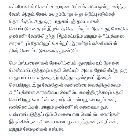
எக்ஸீமாவின் மிகவும் சாதாரண அம்சங்களில் ஒன்று உலர்ந்த
தோல் ஆகும். தோல் உலரும்போது அது அரிப்பு எடுக்கத்
தொடங்கும். அது ஒரு பாதுகாப்புத் தடையாகச்
செயல்படுவதையும் இழக்கத் தொடங்கும். அதாவது, மேலதிக
தண்ணீர் தோலிலிருந்து இழக்கப்படும் மற்றும் அரிப்புக்கான
காரணியும் தோலினுட் செல்லும். இரண்டும் எக்ஸீமாவின்
திடீர் வெளிப்பாடுகளைத் தூண்டும்.
மொய்ஸ்டரைஸர்கள் தோலரிப்பைக் குறைக்கவும் தோலை
மென்மைப்படுத்தவும் உதவி செய்யும். அவை தோலின்மீது ஒரு
பாதுகாப்புப் படலத்தை ஏற்படுத்துவதன்மூலம் இதைச்
செய்கிறது. இது தோலினுள் தண்ணீரை வைத்திருக்கவும்
அரிப்புக்கான காரணியை வெளியே வைத்திருக்கவும் உதவி
செய்கிறது. மொய்ஸ்டரைஸர்கள் என்பது, கொழுப்புகள்,
எண்ணெய்கள், மற்றும் தண்ணீரின் கலவையாகும்.
உபயோகப்படுத்தப்படும் 3 வகையான மொய்ஸ்டரைஸர்கள்
இருக்கின்றன. அவையாவன: பூசு மருந்துகள், கிறீம்கள்,
மற்றும் லோஷன்கள் என்பன.