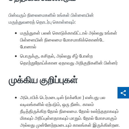
பின்வரும் நிலைமைகளில் உங்கள் பிள்ளையின்
மருத்துவரைத் தொடர்பு கொள்ளவும்:
மருந்துகள் பலன் கொடுக்காவிட்டால் அல்லது உங்கள்
பிள்ளையின் நிலைமை மோசமாகிக்கொண்டே
போனால்
பொருக்கு, கசிதல், அல்லது சீழ் போன்ற
தொற்றுநோய்க்கான ஏதாவது அறிகுறிகளின் பின்னர்
முக்கிய குறிப்புகள்
qr_code_scanner
content_copy
share
அடொபிக் டெர்மடைடிஸ் (எக்ஸீமா ) என்பது பல
வடிவங்களில் ஏற்படும், ஒரு நீண்ட காலம்
நீடித்திருக்கிற தோல் நிலைமை. தோல் உலர்ந்ததாகவும்
மிகவும் அரிப்புள்ளதாகவும் மாறும். தோல் மோசமாகும்
அல்லது முன்னேற்றமடையும் காலங்கள் இருக்கின்றன.