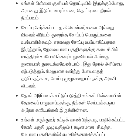
உங்கள் பிள்ளை குளியல் தொட்டியில் இருக்கும்போது,
அவனது இடுப்பு உயரம் வரை தொட்டியை நீரால்
நிரப்பவும்.
சோப்பு சேர்க்கப்படாத கிளென்ஸர்களை அல்லது
மிகவும் வீரியம் குறைந்த சோப்புப் பொருட்களை
உபயோகிக்கவும். ஏதாவது சோப்பு உபயோகிப்பதாக
இருந்தால், தேவையான பகுதிகளுக்கு கடைசியில்
மாத்திரம் உபயோகிக்கவும். துணியால் அல்லது
நுரையால் துடைக்கவேண்டாம் . இது தோல் அரிப்பை
ஏற்படுத்தும். மேலுமாக உலர்ந்து போவதைத்
தடுப்பதற்காக, சோப்பு முழுவதையும் நன்கு அலசி
விடவும்.
தோல் அரிப்பைக் கட்டுப்படுத்தி உங்கள் பிள்ளையின்
தோலைப் பாதுகாப்பதற்கு, நீங்கள் செய்யக்கூடிய
அநேக காரியங்கள் இருக்கின்றன.
உங்கள் மருந்துவர் சுட்டிக் காண்பித்தபடி, பாதிக்கப்பட்ட
தோல் பகுதி முழுவதிலும் ( கடினமான, சிவந்த,
மேடான பகுதிகளில்) எழுதிக்கொடுக்கப்பட்ட