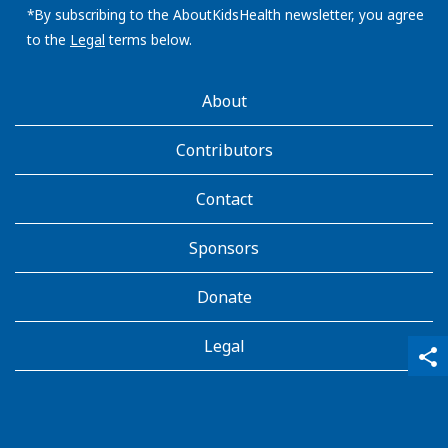
address:
*By subscribing to the AboutKidsHealth newsletter, you agree
to the
Legal
terms below.
AboutKidsHealth
About
Learn
More
Contributors
Contact
Sponsors
Donate
Legal
qr_code_scanner
content_copy
share