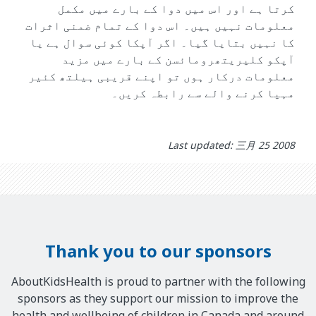
کرتا ہے اور اس میں دوا کے بارے میں مکمل
معلومات نہیں ہیں۔ اس دوا کے تمام ضمنی اثرات
کا نہیں بتایا گیا۔ اگر آپکا کوئی سوال ہے یا
آپکو کلیریتھرومائسن کے بارے میں مزید
معلومات درکار ہوں تو اپنے قریبی ہیلتھ کئیر
مہیا کرنے والے سے رابطہ کریں۔
Last updated: 三月 25 2008
Thank you to our sponsors
AboutKidsHealth is proud to partner with the following
sponsors as they support our mission to improve the
health and wellbeing of children in Canada and around