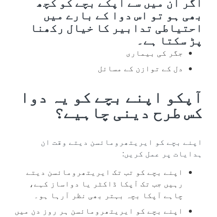
اگر ان میں سے آپکے بچے کو کچھ
بھی ہو تو اس دوا کے بارے میں
احتیاطی تدابیر کا خیال رکھنا
پڑ سکتا ہے۔
جگر کی بیماری
دل کے توازن کے مسائل
آپکو اپنے بچے کو یہ دوا
کس طرح دینی چاہیے؟
اپنے بچے کو ایریتھرومائسن دیتے وقت ان
ہدایات پر عمل کریں:
اپنے بچے کو تب تک ایریتھرومائسن دیتے
رہیں جب تک آپکا ڈاکٹر یا دواساز کہے،
چاہے آپکا بچہ بہتر بھی نظر آرہا ہو۔
اپنے بچے کو ایریتھرومائسن ہر روز دن میں