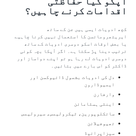
آپکو کیا حفاظتی
اقدامات کرنے چاہیں؟
کچھ ادویات ایسی ہیں جن کے ساتھ
ایریتھرومائسن کا استعمال نہیں کرنا چاہیے
یا بعض اوقات اسکو دوسری ادویات کے ساتھ
ترتیب دینا پڑ سکتا ہے۔ اگر آپکا بچہ کوئی
دوسری ادویات لے رہا ہو تو اپنے دواساز اور
ڈاکٹر کو اس بارے میں بتائیں۔
دل کی ادویات بشمول ڈائیوکسن اور
ایمیوڈارون
وارفارن
اینٹی ہسٹامائن
سائکلوپورین، ٹیکرولیمس، سیرولیمس
تھیوفیلائن
سیزاپرائیڈ