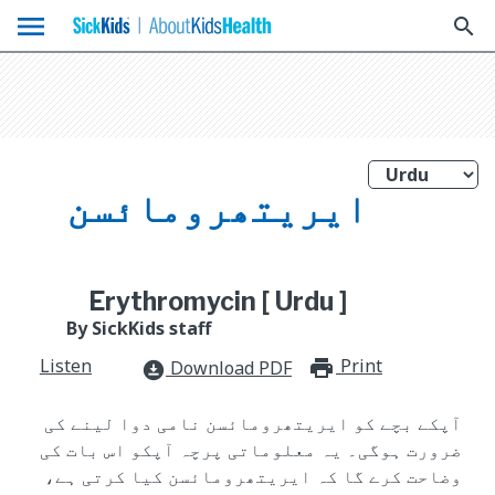
menu
search
ایریتھرومائسن
Erythromycin [ Urdu ]
By SickKids staff
Listen
Print
print_for
Download PDF
download_for_offline
آپکے بچے کو ایریتھرومائسن نامی دوا لینے کی
ضرورت ہوگی۔ یہ معلوماتی پرچہ آپکو اس بات کی
وضاحت کرے گا کہ ایریتھرومائسن کیا کرتی ہے،