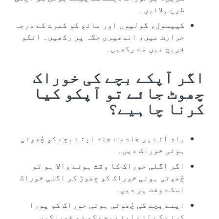
طرح ہلائیں۔
کیپسول، گولیوں اور مائع کو کمرے کے درجہ
حرارت میں، اندھیری جگہ پر رکھیں۔ انکو
فریج میں مت رکھیں۔
اگر آپکے بچے کی خوراک
چھوٹ جائے تو آپکو کیا
کرنا چاہیے؟
یاد آنے پر جلد سے جلد اپنے بچے کو چُھوٹی
ہوئی خوراک دیں۔
اگر اگلی خوراک کا وقت ہونے والا ہو تو
چُھوٹی ہوئی خوراک کو چھوڑ کر اگلی خوراک
اسکے وقت پر دیں۔
اپنے بچے کی چُھوٹی ہوئی خوراک کو پورا
کرنے کے لئے اپنے بچے کو دو خوراکیں