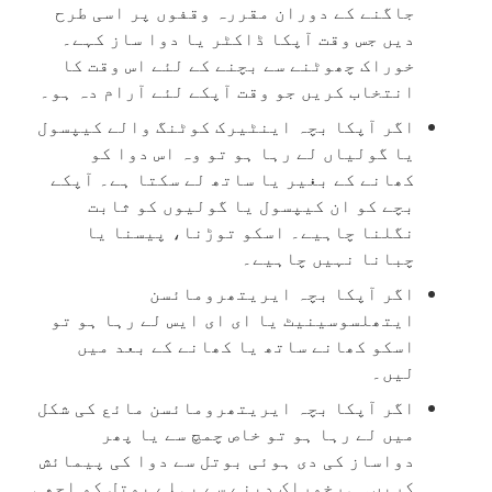
جاگنے کے دوران مقررہ وقفوں پر اسی طرح
دیں جس وقت آپکا ڈاکٹر یا دوا ساز کہے۔
خوراک چھوٹنے سے بچنے کے لئے اس وقت کا
انتخاب کریں جو وقت آپکے لئے آرام دہ ہو۔
اگر آپکا بچہ اینٹیرک کوٹنگ والے کیپسول
یا گولیاں لے رہا ہو تو وہ اس دوا کو
کھانے کے بغیر یا ساتھ لے سکتا ہے۔ آپکے
بچے کو ان کیپسول یا گولیوں کو ثابت
نگلنا چاہیے۔ اسکو توڑنا، پیسنا یا
چبانا نہیں چاہیے۔
اگر آپکا بچہ ایریتھرومائسن
ایتھلسوسینیٹ یا ای ای ایس لے رہا ہو تو
اسکو کھانے ساتھ یا کھانے کے بعد میں
لیں۔
اگر آپکا بچہ ایریتھرومائسن مائع کی شکل
میں لے رہا ہو تو خاص چمچ سے یا پھر
دواساز کی دی ہوئی بوتل سے دوا کی پیمائش
کریں۔ ہرخوراک دینے سے پہلے بوتل کو اچھی