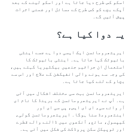
اسکو کس طرح دیا جاتا ہے اور اسکو لینے کے بعد
آپکے بچے کو کس طرح کے مسائل اور ضمنی اثرات
پیش آئیں گے۔
یہ دوا کیا ہے؟
ایریتھرومائسن ایک ایسی دوا ہے جسے اینٹی
بائیوٹک کہا جاتا ہے۔ اینٹی بائیوٹک کا
استعمال ان جراثیم جنھیں بیکٹیریا کہتے ہیں،
کی وجہ سے ہونے والی انفیکشن کے علاج اور اس سے
بچاو کے لئے کیا جاتا ہے۔
ایریتھرومائسن بہت سی مختلف اشکال میں آتی
ہے۔ آپ نے ایریتھرومائسن کے برینڈ کا نام ای
آر وائے سی، ای ای ایس، پی سی ای اور
اینتھرومڈ سنا ہوگا۔ ایریتھرومائسن گولی،
کیپسول، مائع، آنکھوں میں ڈالنے والے قطرے
اور ٹوپیکل سکن پروڈکٹ کی شکل میں آتی ہے۔