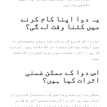
اکٹھی مت دیں۔
یہ دوا اپنا کام کرنے
میں کتنا وقت لے گی؟
اس دوا کو شروع کرنے کے بعد بہتر محسوس کرنے
میں آپکے بچے کو متعدد دن لگ سکتے ہیں۔ اس دوا
کا پورا اثر دیکھنے میں مزید کئی دن لگ سکتے
ہیں۔
اس دوا کے ممکن ضمنی
اثرات کیا ہیں؟
ممکن ہے ایریتھرومائسن کے استعمال کے دوران
آپکے بچے پر اس دوا کے چند ضمنی اثرات ظاہر
ہوں۔ اگر آپکے بچے کو ان ضمنی اثرات میں سے