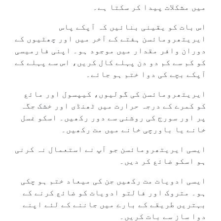
میں مشکلات پیدا کر سکتا ہے۔
اس بات کو یقینی بنائیں کہ آپکے پاس
ایریتھرومائسن ہفتے کے آخر میں اور چھٹیوں کے
دوران وافر مقدار میں موجود ہو۔ اپنی فارمیسی
کو کم سے کم دو دن پہلے کال کریں، اس سے پہلے کے
آپکے بچے کی دوا ختم ہو جائے۔
ایریتھرومائسن کی گولیوں، کیپسول اور مائع
کو کمرے کے درجہ حرارت میں ٹھنڈی اور خشک جگہ
پر اور سورج کی روشنی سے دور رکھیں۔ اسکو غسل
خانے یا باورچی خانے میں مت رکھیں۔
ایسی ایریتھرومائسن جو آپ نے استعمال نہ کرنی
ہو اسکو ضائع کر دیں۔
ایسی ادویات مت رکھیں جن کی میعاد ختم ہو چکی
ہو۔ متروک اور فالتو ادویات کو ضائع کرنے کے
بہتریں طریقے کے بارے میں جاننے کے لئے اپنے
دوا ساز سے بات کریں۔