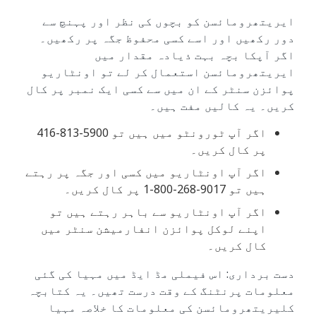
ایریتھرومائسن کو بچوں کی نظر اور پہنچ سے
دور رکھیں اور اسے کسی محفوظ جگہ پر رکھیں۔
اگر آپکا بچہ بہت ذیادہ مقدار میں
ایریتھرومائسن استعمال کر لے تو اونٹاریو
پوائزن سنٹر کے ان میں سے کسی ایک نمبر پر کال
کریں۔ یہ کالیں مفت ہیں۔
اگر آپ ٹورونٹو میں ہیں تو 5900-813-416
پر کال کریں۔
اگر آپ اونٹاریو میں کسی اور جگہ پر رہتے
ہیں تو 9017-268-800-1 پر کال کریں۔
اگر آپ اونٹاریو سے باہر رہتے ہیں تو
اپنے لوکل پوائزن انفارمیشن سنٹر میں
کال کریں۔
دست برداری: اس فیملی مڈ ایڈ میں مہیا کی گئی
معلومات پرنٹنگ کے وقت درست تھیں۔ یہ کتابچہ
کلیریتھرومائسن کی معلومات کا خلاصہ مہیا