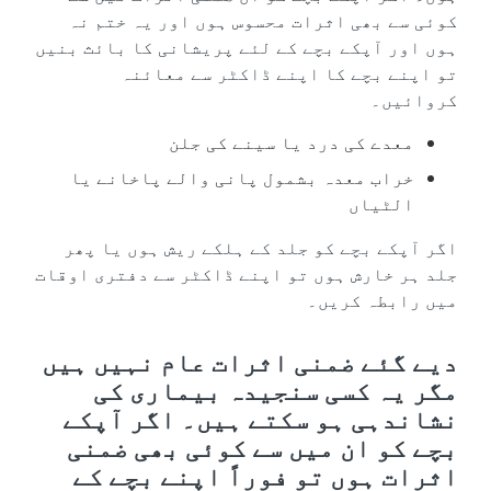
کوئی سے بھی اثرات محسوس ہوں اور یہ ختم نہ
ہوں اور آپکے بچے کے لئے پریشانی کا بائث بنیں
تو اپنے بچے کا اپنے ڈاکٹر سے معائنہ
کروائیں۔
معدے کی درد یا سینے کی جلن
خراب معدہ بشمول پانی والے پاخانے یا
الٹیاں
اگر آپکے بچے کو جلد کے ہلکے ریش ہوں یا پھر
جلد ہر خارش ہوں تو اپنے ڈاکٹر سے دفتری اوقات
میں رابطہ کریں۔
دیے گئے ضمنی اثرات عام نہیں ہیں
مگر یہ کسی سنجیدہ بیماری کی
نشاندہی ہو سکتے ہیں۔ اگر آپکے
بچے کو ان میں سے کوئی بھی ضمنی
اثرات ہوں تو فوراً اپنے بچے کے