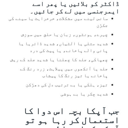
ڈاکٹر کو بلائیں یا پھر اسے
ایمرجنسی میں لے کر جائیں۔
سانس لینے میں مشکلات، خرخراہٹ یا سینے کی
جکڑن
چہرے، ہونٹوں، زبان یا حلق میں سوزش
شدید متلی یا الٹیاں، شدید ڈائریا یا
پانی والے پاخانے، یا پیٹ کی درد
چھپاکی، جلد کا چھلنا یا شدید جلد کے ریش
جلد یا آنکھوں میں پیلاہٹ، زرد رنگ کے
پاخانے یا تیز رنگ کا پیشاب
تیز، ہلکی یا بے ترتیب دل کی دھڑکن
شدید چکر یا بے ہوشی
جب آپکا بچہ اس دوا کا
استعمال کر رہا ہو تو