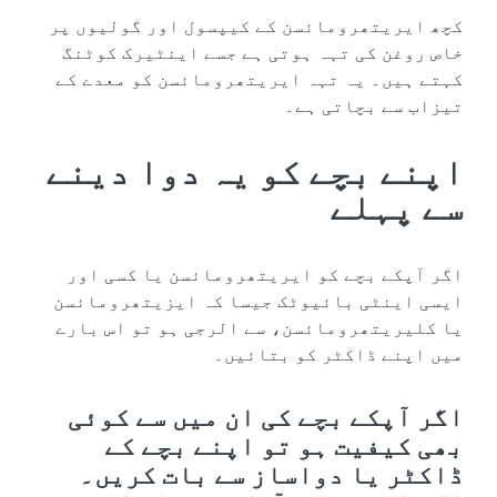
کچھ ایریتھرومائسن کے کیپسول اور گولیوں پر
خاص روغن کی تہہ ہوتی ہے جسے اینٹیرک کوٹنگ
کہتے ہیں۔ یہ تہہ ایریتھرومائسن کو معدے کے
تیزاب سے بچاتی ہے۔
اپنے بچے کو یہ دوا دینے
سے پہلے
اگر آپکے بچے کو ایریتھرومائسن یا کسی اور
ایسی اینٹی بائیوٹک جیسا کہ ایزیتھرومائسن
یا کلیریتھرومائسن، سے الرجی ہو تو اس بارے
میں اپنے ڈاکٹر کو بتائیں۔
اگر آپکے بچے کی ان میں سے کوئی
بھی کیفیت ہو تو اپنے بچے کے
ڈاکٹر یا دواساز سے بات کریں۔