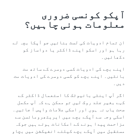
آپکو کونسی ضروری
معلومات ہونی چاہیں؟
ان تمام ادویات کی لسٹ بنائیں جو آپکا بچہ لے
رہا ہو اور اسکو اپنے ڈاکٹر یا دواساز کو
دکھائیں۔
اپنے بچے کی ادویات کسی دوسرے کے ساتھ مت
بانٹیں۔ اپنے بچے کو کسی دوسرے کی ادویات مت
دیں۔
اگر آپ اینٹی بائیوٹک کا استعمال ڈاکٹر کے
کہے بغیر جلد روک لیں تو ممکن ہے کہ آپ مکمل
صحت یاب نہ ہوں اور اسکی علامات واپس آ جائیں۔
اسکی وجہ سے آپکے بچے میں ایریتھرومائسن سے
مزاحمت پیدا ہونے کے امکانات ہوتے ہیں جوکہ
مستقبل میں آپکے بچے کیلئے انفیکشن میں بچاو