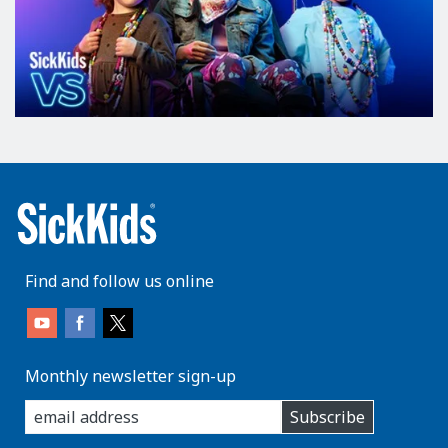
Find and follow us online
Monthly newsletter sign-up
enter
Subscribe
you
email