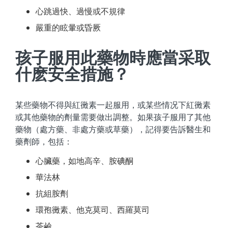
心跳過快、過慢或不規律
嚴重的眩暈或昏厥
孩子服用此藥物時應當采取
什麽安全措施？
某些藥物不得與紅黴素一起服用，或某些情况下紅黴素
或其他藥物的劑量需要做出調整。如果孩子服用了其他
藥物（處方藥、非處方藥或草藥），記得要告訴醫生和
藥劑師，包括：
心臟藥，如地高辛、胺碘酮
華法林
抗組胺劑
環孢黴素、他克莫司、西羅莫司
茶鹼