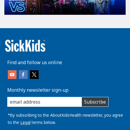
Find and follow us online
Monthly newsletter sign-up
enter
Subscribe
you
email
address:
*By subscribing to the AboutKidsHealth newsletter, you agree
to the
Legal
terms below.