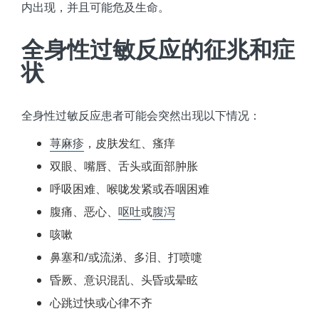
内出现，并且可能危及生命。
全身性过敏反应的征兆和症
状
全身性过敏反应患者可能会突然出现以下情况：
荨麻疹
，皮肤发红、瘙痒
双眼、嘴唇、舌头或面部肿胀
呼吸困难、喉咙发紧或吞咽困难
腹痛、恶心、
呕吐
或
腹泻
咳嗽
鼻塞和/或流涕、多泪、打喷嚏
昏厥、意识混乱、头昏或晕眩
心跳过快或心律不齐