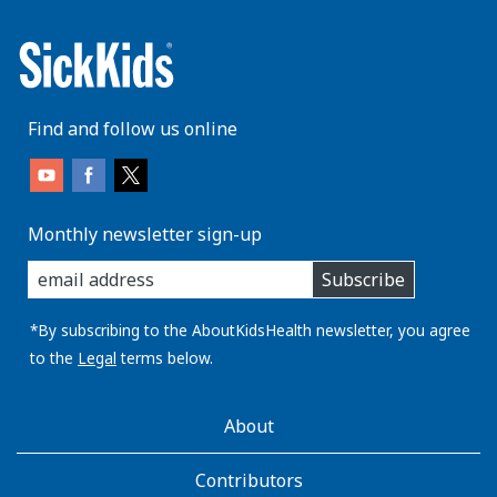
Find and follow us online
Monthly newsletter sign-up
enter
Subscribe
you
email
address:
*By subscribing to the AboutKidsHealth newsletter, you agree
to the
Legal
terms below.
AboutKidsHealth
About
Learn
More
Contributors