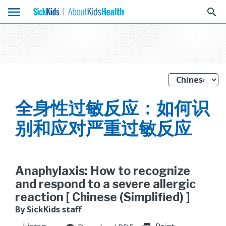
menu
search
全身性过敏反应：如何识
别和应对严重过敏反应
Anaphylaxis: How to recognize
and respond to a severe allergic
reaction [ Chinese (Simplified) ]
By SickKids staff