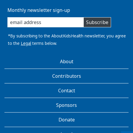
Monthly newsletter sign-up
enter
Subscribe
you
email
address:
*By subscribing to the AboutKidsHealth newsletter, you agree
to the
Legal
terms below.
AboutKidsHealth
About
Learn
More
Contributors
Contact
Sponsors
Donate