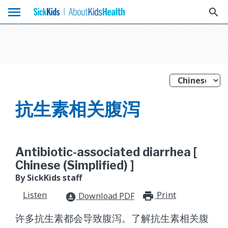
menu
search
抗生素相关腹泻
Antibiotic-associated diarrhea [
Chinese (Simplified) ]
By SickKids staff
Listen
Print
print_for
Download PDF
download_for_offline
许多抗生素都会导致腹泻。了解抗生素相关腹