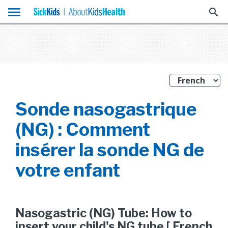
menu
search
Sonde nasogastrique
(NG) : Comment
insérer la sonde NG de
votre enfant
Nasogastric (NG) Tube: How to
insert your child's NG tube [ French