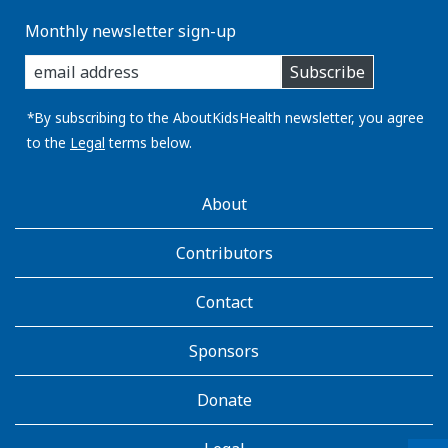
Monthly newsletter sign-up
enter
Subscribe
you
email
address:
*By subscribing to the AboutKidsHealth newsletter, you agree
to the
Legal
terms below.
AboutKidsHealth
About
Learn
More
Contributors
Contact
Sponsors
Donate