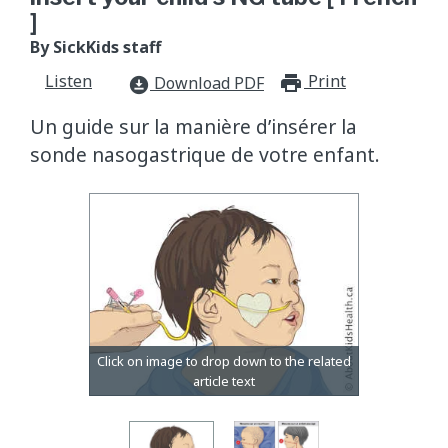
]
By SickKids staff
Listen
Print
print_for
Download PDF
download_for_offline
Un guide sur la manière d’insérer la
sonde nasogastrique de votre enfant.