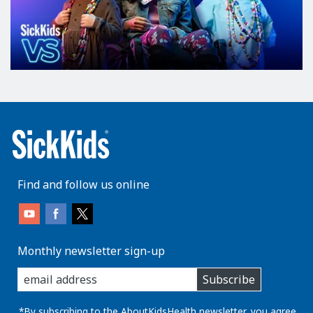
Find and follow us online
Monthly newsletter sign-up
enter
Subscribe
you
email
address:
*By subscribing to the AboutKidsHealth newsletter, you agree