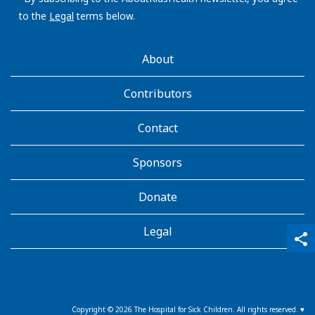
to the
Legal
terms below.
AboutKidsHealth
About
Learn
More
Contributors
Contact
Sponsors
Donate
Legal
qr_code_scanner
content_copy
share
Copyright ©
2026
The Hospital for Sick Children. All rights reserved. ♥