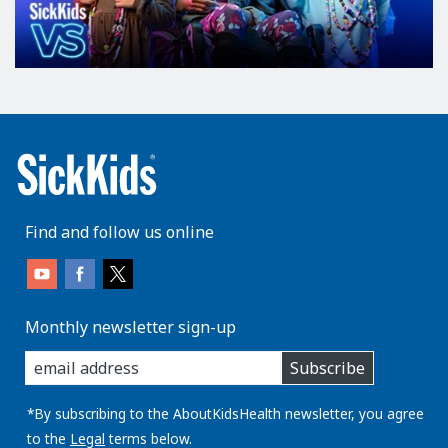
Find and follow us online
Monthly newsletter sign-up
enter
Subscribe
you
email
address:
*By subscribing to the AboutKidsHealth newsletter, you agree
to the
Legal
terms below.