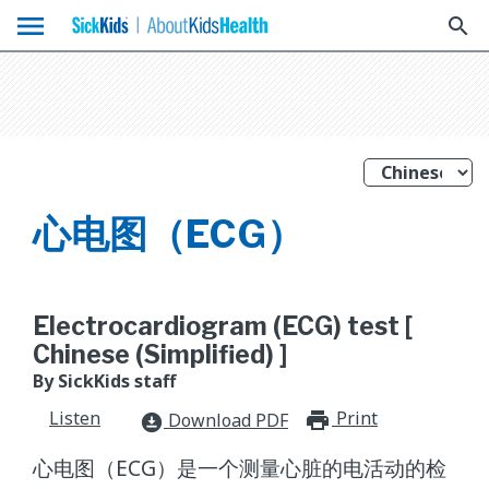
menu
search
心电图（ECG）
Electrocardiogram (ECG) test [
Chinese (Simplified) ]
By SickKids staff
Listen
Print
print_for
Download PDF
download_for_offline
心电图（ECG）是一个测量心脏的电活动的检