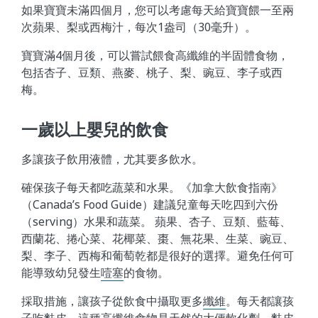
如果寶寶未滿四個月，您可以考慮每天給寶寶餵一至兩
次蘋果、梨或西梅汁，每次1盎司（30毫升）。
寶寶滿4個月後，可以嘗試餵食高纖維的半固體食物，
包括杏子、豆類、燕麥、桃子、梨、豌豆、李子或西
梅。
一歲以上嬰兒的飲食
多讓孩子飲用液體，尤其要多飲水。
確保孩子每天都吃蔬菜和水果。《加拿大飲食指南》
（Canada’s Food Guide）建議兒童每天吃四到六份
（serving）水果和蔬菜。 蘋果、杏子、豆類、藍莓、
西蘭花、捲心菜、花椰菜、棗、無花果、生菜、豌豆、
梨、李子、西梅和葡萄乾都是很好的選擇。避免任何可
能導致幼兒發生
噎塞
的食物。
採取措施，讓孩子從飲食中攝取更多
纖維
。每天都讓孩
子吃麩皮，這種高纖維食物是天然的大便軟化劑。麩皮