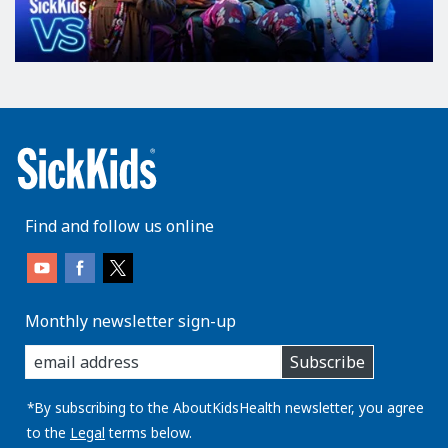
Find and follow us online
Monthly newsletter sign-up
enter
Subscribe
you
email
address:
*By subscribing to the AboutKidsHealth newsletter, you agree
to the
Legal
terms below.