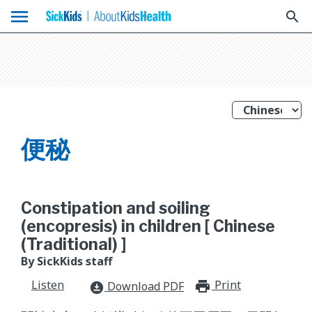
menu
search
便秘
Constipation and soiling
(encopresis) in children [ Chinese
(Traditional) ]
By SickKids staff
Listen
Print
print_for
Download PDF
download_for_offline