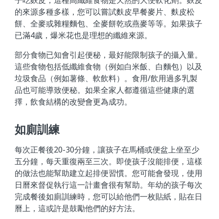
的來源多種多樣，您可以嘗試麩皮早餐麥片、麩皮松
餅、全麥或雜糧麵包、全麥餅乾或燕麥等等。如果孩子
已滿4歲，爆米花也是理想的纖維來源。
部分食物已知會引起便秘，最好能限制孩子的攝入量。
這些食物包括低纖維食物（例如白米飯、白麵包）以及
垃圾食品（例如薯條、軟飲料）。食用/飲用過多乳製
品也可能導致便秘。如果全家人都遵循這些健康的選
擇，飲食結構的改變會更為成功。
如廁訓練
每次正餐後20-30分鐘，讓孩子在馬桶或便盆上坐至少
五分鐘，每天重復兩至三次。即使孩子沒能排便，這樣
的做法也能幫助建立起排便習慣。您可能會發現，使用
日曆來督促執行這一計畫會很有幫助。年幼的孩子每次
完成餐後如廁訓練時，您可以給他們一枚貼紙，貼在日
曆上，這或許是鼓勵他們的好方法。