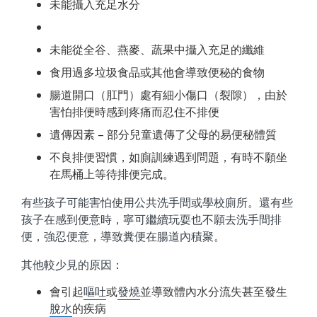
未能攝入充足水分
未能從全谷、燕麥、蔬果中攝入充足的纖維
食用過多垃圾食品或其他會導致便秘的食物
腸道開口（肛門）處有細小傷口（裂隙），由於
害怕排便時感到疼痛而忍住不排便
遺傳因素 – 部分兒童遺傳了父母的易便秘體質
不良排便習慣，如廁訓練遇到問題，有時不願坐
在馬桶上等待排便完成。
有些孩子可能害怕使用公共洗手間或學校廁所。還有些
孩子在感到便意時，寧可繼續玩耍也不願去洗手間排
便，強忍便意，導致糞便在腸道內積聚。
其他較少見的原因：
會引起
嘔吐
或
發燒
並導致體內水分流失甚至發生
脫水
的疾病