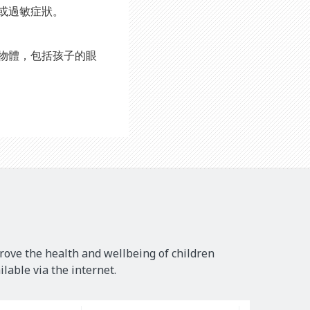
或過敏症狀。
物體，包括孩子的眼
rove the health and wellbeing of children
lable via the internet.