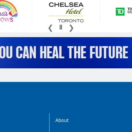
AboutKidsHealth
About
Learn
More