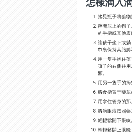
怎樣滴入
搖晃瓶子將藥物
擰開瓶上的帽子
的手指或其他表
讓孩子坐下或躺
巾裏保持其胳膊
用一隻手抱住孩
孩子的右側幷用
額。
用另一隻手的拇
將食指置于藥瓶
用拿住管身的那
將滴眼液按照藥
輕輕鬆開下眼瞼
輕輕鬆開上眼瞼