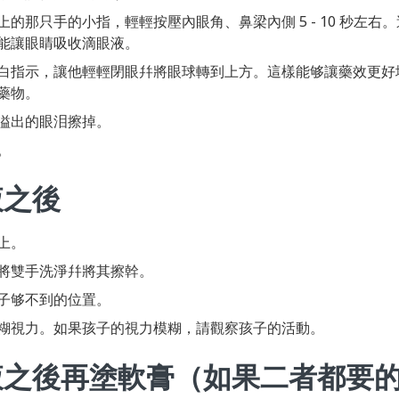
的那只手的小指，輕輕按壓內眼角、鼻梁內側 5 - 10 秒左右
能讓眼睛吸收滴眼液。
白指示，讓他輕輕閉眼幷將眼球轉到上方。這樣能够讓藥效更好
藥物。
溢出的眼泪擦掉。
。
液之後
上。
將雙手洗淨幷將其擦幹。
子够不到的位置。
糊視力。如果孩子的視力模糊，請觀察孩子的活動。
液之後再塗軟膏（如果二者都要