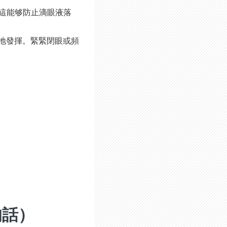
。這能够防止滴眼液落
地發揮。緊緊閉眼或頻
的話）