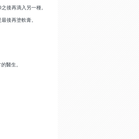
 秒之後再滴入另一種。
都是最後再塗軟膏。
方的醫生。