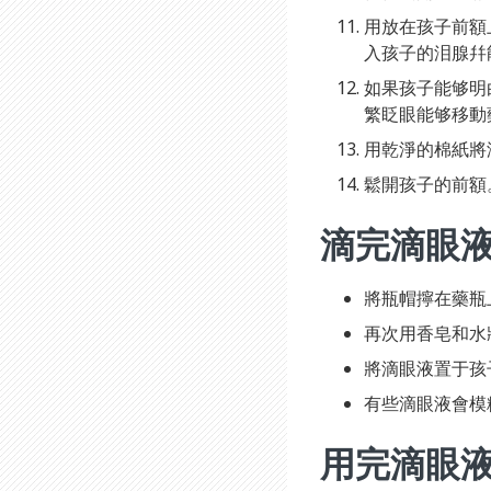
用放在孩子前額上
入孩子的泪腺幷
如果孩子能够明
繁眨眼能够移動
用乾淨的棉紙將
鬆開孩子的前額
滴完滴眼
將瓶帽擰在藥瓶
再次用香皂和水
將滴眼液置于孩
有些滴眼液會模
用完滴眼