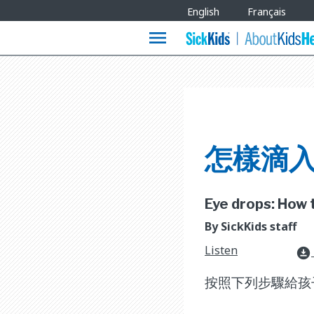
Site
English
Français
Languages
menu
怎樣滴
Eye drops: How t
By SickKids staff
Listen
download_for_offline
按照下列步驟給孩