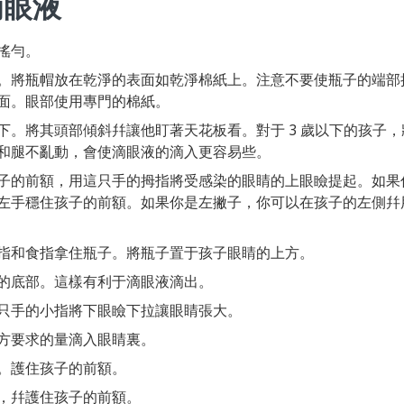
滴眼液
搖勻。
。將瓶帽放在乾淨的表面如乾淨棉紙上。注意不要使瓶子的端部
面。眼部使用專門的棉紙。
下。將其頭部傾斜幷讓他盯著天花板看。對于 3 歲以下的孩子
和腿不亂動，會使滴眼液的滴入更容易些。
子的前額，用這只手的拇指將受感染的眼睛的上眼瞼提起。如果
左手穩住孩子的前額。如果你是左撇子，你可以在孩子的左側幷
指和食指拿住瓶子。將瓶子置于孩子眼睛的上方。
的底部。這樣有利于滴眼液滴出。
只手的小指將下眼瞼下拉讓眼睛張大。
方要求的量滴入眼睛裏。
。護住孩子的前額。
，幷護住孩子的前額。