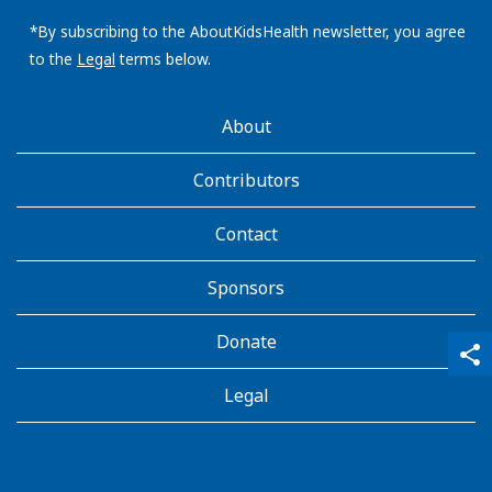
email
address:
*By subscribing to the AboutKidsHealth newsletter, you agree
to the
Legal
terms below.
AboutKidsHealth
About
Learn
More
Contributors
Contact
Sponsors
Donate
qr_code_scanner
content_copy
share
Legal