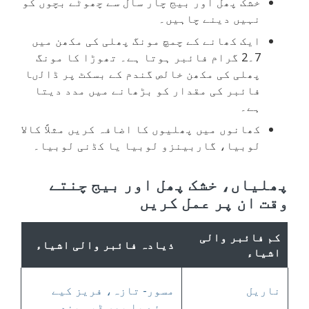
خشک پھل اور بیج چار سال سے چھوٹے بچوں کو
نہیں دینے چاہیں۔
ایک کھانے کے چمچ مونگ پھلی کی مکھن میں
7۔2 گرام فائبر ہوتا ہے۔ تھوڑا کا مونگ
پھلی کی مکھن خالص گندم کے بسکٹ پر ڈالںا
فائبر کی مقدار کو بڑھانے میں مدد دیتا
ہے۔
کھانوں میں پھلیوں کا اضافہ کریں مثلاً کالا
لوبیا، گاربینزو لوبیا یا کڈنی لوبیا۔
پھلیاں، خشک پھل اور بیج چنتے
وقت ان پر عمل کریں
کم فائبر والی
ذیادہ فائبر والی اشیاء
اشیاء
ناریل
مسور- تازہ، فریز کیے
ہوئے یا پھر ڈبہ بند