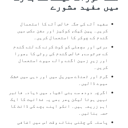
میں مفید مشورے
سفید آٹے کی جگہ خالص آٹے کا استعمال
کریں۔ پین کیک، کوکیز اور مفن مکس میں
گندم کے چوکر کا استعمال کریں۔
مرغی اور مچھلی کو کوٹ کرنے کے لئے گندم
کے جرثومے، خالص گندم کی روٹی کا بھورا
اور زیرِ زمین اگنے والے میوے استعمال
کریں۔
گرم اور ٹھنڈے سیریل میں اور دہی میں خشک
میوے ڈالیں۔
اگرچہ دودھ سے بنی اشیاء میں ذیادہ فائبر
نہیں ہوتا لیکن پھر بھی یہ غذائیت کا ایک
اہم زریعہ ہیں۔ انکو اپنے بچے کی ڈائٹ کا
حصہ بنائیں۔
پاستہ کی چٹنی بناتے وقت اس میں اضافی