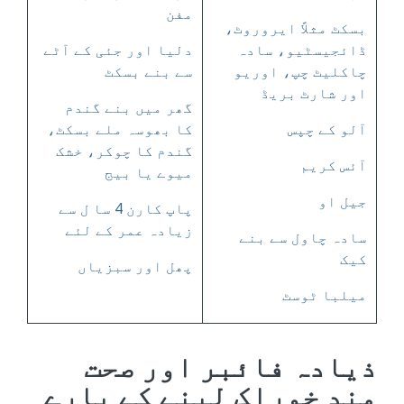
مفن
بسکٹ مثلاً ایروروٹ،
ڈائجیسٹیو، سادہ
دلیا اور جئی کے آٹے
چاکلیٹ چپ، اوریو
سے بنے بسکٹ
اور شارٹ بریڈ
گھر میں بنے گندم
آلو کے چپس
کا بھوسہ ملے بسکٹ،
گندم کا چوکر، خشک
آئس کریم
میوے یا بیج
جیل او
پاپ کارن 4 سا ل سے
زیادہ عمر کے لئے
سادہ چاول سے بنے
کیک
پھل اور سبزیاں
میلبا ٹوسٹ
ذیادہ فائبر اور صحت
مند خوراک لینے کے بارے