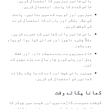
ہائی فائبر سبزیوں کا استعمال کریں۔
خالص گندم کا پاستہ استعمال کریں۔
سبزیوں اور لوبیے کے سوپ بنائیں۔ پاستہ
کی جگہ بلگر اور بارلے کا استعمال کرنے
کی کوشش کریں۔
ہائی فائبر والے کھانوں کے تجربے کریں۔
مثلاً چلی، ناچوز اور فرائی کیا ہوا لوبیا،
بوریٹوز۔
خام سبزیوں سے بنے سنیک، تازہ اور خشک
پھل اور پاپ کورن چار سال سے بڑے بچوں کے
لئے۔
چینی، ہائی فیٹ اور ڈبے کے یا پکے ہکائے
کھانوں کو استعمال کم کریں۔
کھانا پکاتے وقت
گوشت، سموسے، گاڑھے سوپ اور قیمے میں چوکر کا
سیریل، قدرتی چوکر اور پسے ہوئے میوے ڈالیں۔