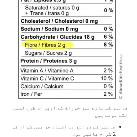
فائبر کے بارے میں خوراک کے اوپر اس طرح لیبل
لگے ہوتے ہیں
فائبر کے ذرائع: وہ اشیاء جن میں کم از کم
2 گرام فائبر ہو۔