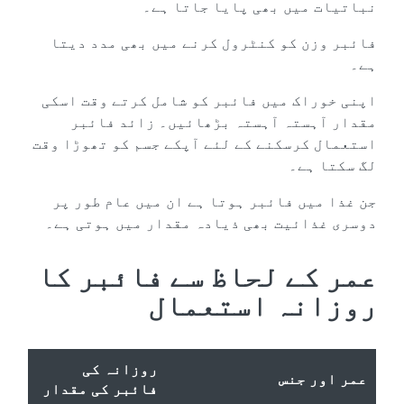
نباتیات میں بھی پایا جاتا ہے۔
فائبر وزن کو کنٹرول کرنے میں بھی مدد دیتا
ہے۔
اپنی خوراک میں فائبر کو شامل کرتے وقت اسکی
مقدار آہستہ آہستہ بڑھائیں۔ زائد فائبر
استعمال کرسکنے کے لئے آپکے جسم کو تھوڑا وقت
لگ سکتا ہے۔
جن غذا میں فائبر ہوتا ہے ان میں عام طور پر
دوسری غذائیت بھی ذیادہ مقدار میں ہوتی ہے۔
عمر کے لحاظ سے فائبر کا
روزانہ استعمال
روزانہ کی
عمر اور جنس
فائبر کی مقدار