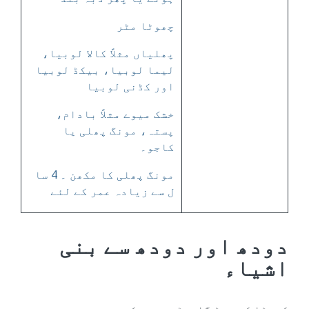
چھوٹا مٹر
پھلیاں مثلاً کالا لوبیا،
لیما لوبیا، بیکڈ لوبیا
اور کڈنی لوبیا
خشک میوے مثلاً بادام،
پستہ، مونگ پھلی یا
کاجو۔
مونگ پھلی کا مکھن ۔ 4 سا
ل سے زیادہ عمر کے لئے
دودھ اور دودھ سے بنی
اشیاء