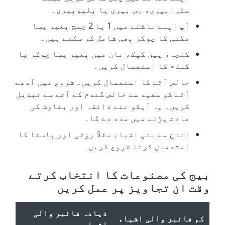
سٹرابیری، رس بیری یا بلیوبیری۔
آپ اپنے ناشتے میں 1 یا 2 چمچ بغیر پسا
مکئی کا چوکر بھی شامل کر سکتے ہیں۔
کلچہ، پین کیک، نان میں بغیر پسا چوکر یا
گندم کا استعمال کریں۔
خالص آٹے کا استعمال کریں۔ شروع میں آدھے
آٹے کو سفید سے خالص گندم کے آٹے سے تبدیل
کریں۔ یہ آپکو نئے ذائقہ اور بناوٹ کی
عادت پڑنے میں مدد دے گا۔
اناج سے بنی اشیاء مثلاً روٹی اور پاستا کا
استعمال کرنا شروع کریں۔
بیج کی مصنوعات کا انتخاب کرتے
وقت ان تجاویز پر عمل کریں
ذیادہ فائبر والی
کم فائبر والی اشیاء
اشیاء