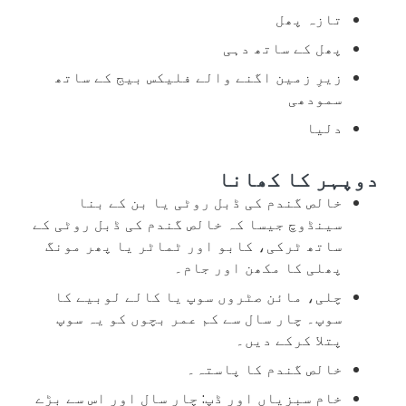
تازہ پھل
پھل کے ساتھ دہی
زیرِ زمین اگنے والے فلیکس بیج کے ساتھ
سمودھی
دلیا
دوپہر کا کھانا
خالص گندم کی ڈبل روٹی یا بن کے بنا
سینڈوچ جیسا کہ خالص گندم کی ڈبل روٹی کے
ساتھ ٹرکی، کابو اور ٹماٹر یا پھر مونگ
پھلی کا مکھن اور جام۔
چلی، مائن صٹروں سوپ یا کالے لوبیے کا
سوپ۔ چار سال سے کم عمر بچوں کو یہ سوپ
پتلا کرکے دیں۔
خالص گندم کا پاستہ۔
خام سبزیاں اور ڈپ: چار سال اور اس سے بڑے