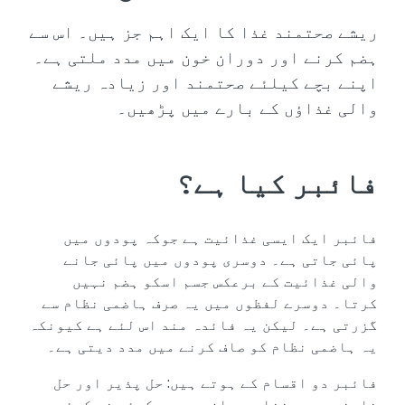
ریشے صحتمند غذا کا ایک اہم جز ہیں۔ اس سے
ہضم کرنے اور دوران خون میں مدد ملتی ہے۔
اپنے بچے کیلئے صحتمند اور زیادہ ریشے
والی غذاؤں کے بارے میں پڑھیں۔
فائبر کیا ہے؟
فائبر ایک ایسی غذائیت ہے جوکہ پودوں میں
پائی جاتی ہے۔ دوسری پودوں میں پائی جانے
والی غذائیت کے برعکس جسم اسکو ہضم نہیں
کرتا۔ دوسرے لفظوں میں یہ صرف ہاضمی نظام سے
گزرتی ہے۔ لیکن یہ فائدہ مند اس لئے ہے کیونکہ
یہ ہاضمی نظام کو صاف کرنے میں مدد دیتی ہے۔
فائبر دو اقسام کے ہوتے ہیں: حل پذیر اور حل
ناپذیر۔ ہر غذا میں ان میں سے کوئی نہ کوئی