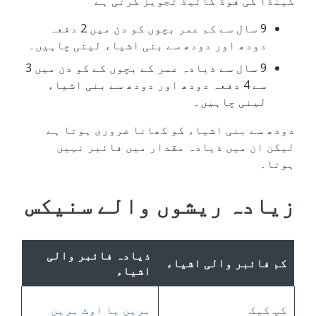
کینڈا کی فوڈ گائیڈ تجویز کرتی ہے
9 سال سے کم عمر بچوں کو دن میں 2 دفعہ
دودھ اور دودھ سے بنی اشیاء لینی چاہیں۔
9 سال سے ذیادہ عمر کے بچوں کے کو دن میں 3
سے 4 دفعہ دودھ اور دودھ سے بنی اشیاء
لینی چاہیں۔
دودھ سے بنی اشیاء کو کھانا ضروری ہوتا ہے
لیکن ان میں ذیادہ مقدار میں فائبر نہیں
ہوتا۔
زیادہ ریشوں والے سنیکس
ذیادہ فائبر والی
کم فائبر والی اشیاء
اشیاء
کپ کیک
برین یا اوٹ برین