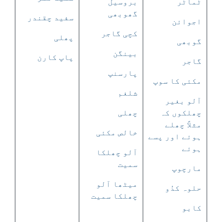
ٹماٹر
بروسیل
گھوبھی
سفید چقندر
اجوائن
کچی گاجر
پھلی
گوبھی
بینگن
پاپ کارن
گاجر
پارسنپ
مکئی کا سوپ
شلغم
آلو بغیر
چھلکوں کہ
چھلی
مثلاً چھلے
خالص مکئی
ہوئے اور پسے
ہوئے
آلو چھلکا
سمیت
مارچوپ
میٹھا آلو
حلوہ کدُو
چھلکا سمیت
کابو