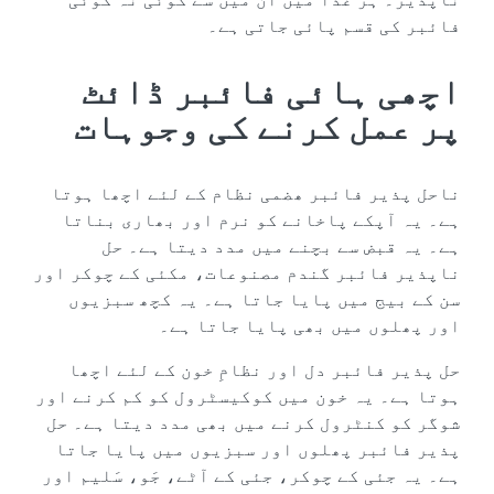
فائبر کی قسم پائی جاتی ہے۔
اچھی ہائی فائبر ڈائٹ
پر عمل کرنے کی وجوہات
ناحل پذیر فائبر ھضمی نظام کے لئے اچھا ہوتا
ہے۔ یہ آپکے پاخانے کو نرم اور بھاری بناتا
ہے۔ یہ قبض سے بچنے میں مدد دیتا ہے۔ حل
ناپذیر فائبر گندم مصنوعات، مکئی کے چوکر اور
سن کے بیج میں پایا جاتا ہے۔ یہ کچھ سبزیوں
اور پھلوں میں بھی پایا جاتا ہے۔
حل پذیر فائبر دل اور نظامِ خون کے لئے اچھا
ہوتا ہے۔ یہ خون میں کوکیسٹرول کو کم کرنے اور
شوگر کو کنٹرول کرنے میں بھی مدد دیتا ہے۔ حل
پذیر فائبر پھلوں اور سبزیوں میں پایا جاتا
ہے۔ یہ جئی کے چوکر، جئی کے آٹے، جَو، سَلیم اور