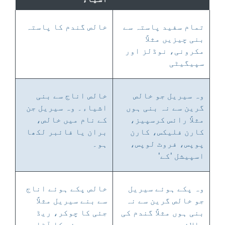
تمام سفید پاستہ سے
خالص گندم کا پاستہ
بنی چیزیں مثلاً
مکرونی، نوڈلز اور
سپیگیٹی
وہ سیریل جو خالص
خالص اناج سے بنی
گرین سے نہ بنی ہوں
اشیاء۔ وہ سیریل جن
مثلاً رائس کرسپیز،
کے نام میں خالص،
کارن فلیکس، کارن
بران یا فائبر لکھا
پوپس، فروٹ لوپس،
ہو۔
اسپیشل 'کے'
وہ پکے ہوئے سیریل
خالص پکے ہوئے اناج
جو خالص گرین سے نہ
سے بنے سیریل مثلاً
بنی ہوں مثلاً گندم کی
جئی کا چوکر، ریڈ
بالائی۔
ریور، جئی کا آٹا