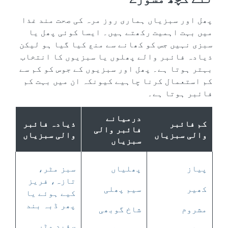
پھل اور سبزیاں ہماری روز مرہ کی صحت مند غذا
میں بہت اہمیت رکھتے ہیں۔ ایسا کوئی پھل یا
سبزی نہیں جس کو کھانے سے منع کیا گیا ہو لیکن
ذیادہ فائبر والے پھلوں یا سبزیوں کا انتخاب
بہتر ہوتا ہے۔ پھل اور سبزیوں کے جوس کو کم سے
کم استعمال کرنا چاہیے کیونکہ ان میں بہت کم
فائبر ہوتا ہے۔
درمیانے
کم فائبر
ذیادہ فائبر
فائبر والی
والی سبزیاں
والی سبزیاں
سبزیاں
پیاز
پھلیاں
سبز مٹر،
تازہ، فریز
کھیر
سیم پھلی
کیے ہوئے یا
پھر ڈبہ بند
مشروم
شاخ گوبھی
سفید مٹر