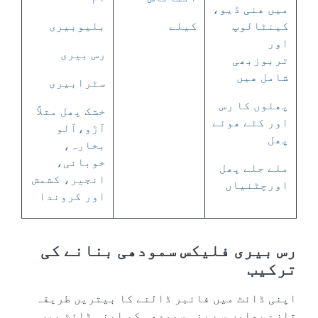
میں ھنی ڈیو،
کینٹالوپ
کیلے
بلیوبیری
اور
رس بیری
تربوزبھی
شامل ھیں
سٹرابیری
پھلوں کا رس
خشک پھل مثلاً
اور کٹے ھوئے
آڑو،آلو
پھل
بخارہ،
خوبانی،
ملے جلے پھل
انجیر، کشمش
اورچٹنیاں
اور کروندا
رس بیری فلیکس سمودھی بنانے کی
ترکیب
اپنی ڈائٹ میں فائبر ڈالنے کا بیتریں طریقہ
تازے پھلوں سے بنی سمودھی کو اپنی ڈائٹ میں