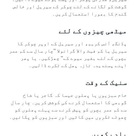
گوشت کو لگانے کے لئے چوکر کے سیریل اور خالص
گندم کا بھورا استعمال کریں۔
میٹھی چیزوں کے لئے
پڈنگ، آئس کریم، اور سیریل کے اوپر چوکر کا
سیریل یا کم فیٹ والا گرانولا ''چار سال سے کم عمر
بچوں کے لئے بغیر میوے کے'' چھڑکیں۔ یا پھر
اپنے پسندیدہ تازہ پھل کے ٹکرے ڈالیں۔
سنیک کے وقت
خام سبزیوں یا پھلوں جیسا کہ گاجر یا شاخ
گوبھی کا استعمال کرنے کی کوشش کریں۔ چار سال
سے کم عمر بچوں کو پیش کرنے سے پہلے پھلوں کو
چھوٹے ٹکروں میں کاٹیں اور سبزیوں کو پکائیں۔
یاد رکھیں