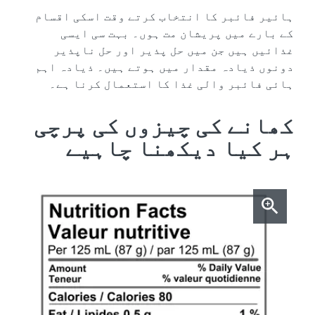
ہائیر فائبر کا انتخاب کرتے وقت اسکی اقسام
کے بارے میں پریشان مت ہوں۔ بہت سی ایسی
غذائیں ہیں جن میں حل پذیر اور حل ناپذیر
دونوں ذیادہ مقدار میں ہوتے ہیں۔ ذیادہ اہم
ہائی فائبر والی غذا کا استعمال کرنا ہے۔
کھانے کی چیزوں کی پرچی
ہر کیا دیکھنا چاہیے