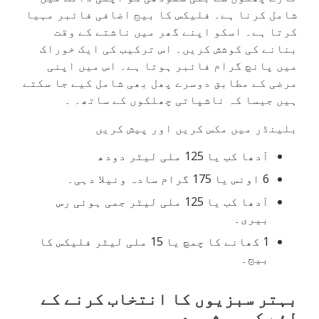
شامل کرنا ہے۔ فلیکس کا بیج اضافی فائبر مہیا
کرتا ہے۔ اسکو اپنے گھر میں ناشتے کے وقت
بنانے کی کوشش کریں۔ اس ترکیب کی ایک خوراک
میں پانچ گرام فائبر ہوتا ہے۔ اس میں اپنی
مرضی کے مطابق دوسرے پھل بھی شامل کیے جا سکتے
ہیں جیسا کہ ناشپاتی چھلکوں کے ساتھ۔ ۔
بلینڈر میں مکس کریں اور پیش کریں
آدھا کب یا 125 ملی لیٹر دودھ
6 اونس یا 175 گرام سادہ ونیلا دہی۔
آدھا کب یا 125 ملی لیٹر جمی ہوئی رس
بیری۔
1 کھانے کا چمچ یا 15 ملی لیٹر فلیکس کا
بیج۔
بہتر سبزیوں کا انتخاب کرنے کے
لئے کچھ مشورے