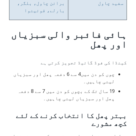
سفید چاول
برائن چاول، بلگر،
بارلے، قوئینوا
ہائی فائبر والی سبزیاں
اور پھل
کینڈا کی فوڈ گائیڈ تجویز کرتی ہے
چوں کو دن میں4 سے 6 دفعہ پھل اور سبزیاں
لینی چاہیں۔
19 سال تک کے بچوں کو دن میں 7 سے 8 دفعہ
پھل اور سبزیاں لینی چاہیں۔
بہتر پھل کا انتخاب کرنے کے لئے
کچھ مشورے