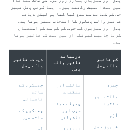
پھل اور سبزیاں ہماری روز مرہ کی صحت مند غذا
میں بہت اہمیت رکھتے ہیں۔ ایسا کوئی پھل نہیں
جس کو کھانے سے منع کیا گیا ہو لیکن ذیادہ
فائبر والے پھلوں کا انتخاب بہتر ہوتا ہے۔
پھل اور سبزیوں کے جوس کو کم سے کم استعمال
کرنا چاہیے کیونکہ ان میں بہت کم فائبر ہوتا
ہے۔
درمیانے
کم فائبر
ذیادہ فائبر
فائبر والے
والے پھل
والے پھل
پھل
چیری
مالٹے اور
چھلکوں کے
سنگترے
ساتھ
مالٹے اور
ناشپاتی
سنترے
چھیلے ھوئے
سیب اور
چھلکوں کے
آڑو
ناشپاتی
ساتھ سیب
خربوزے جن
انناناس
آم