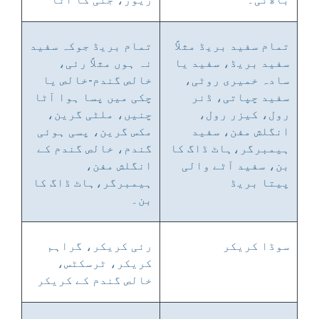
تمام سفید بریڈ مثلاً
تمام بریڈ جوکہ سفید
سفید بریڈ، سفید یا
نہ ہوں مثلاً رئی،
سادہ خمیری روٹی،
خالص گندم-خالص یا
سفید چپاتی، ڈنر
چکی میں پسا ہوا آٹا
رول، کیزر رول،
چنیں، ملٹی گرین،
انگلش مفن، سفید
مکس گرین، پسی ہوئی
ہیمبرگر،ہاٹ ڈاگ کا
گندم، خالص گندم کے
بن، سفید آٹے والی
انگلش مفن،
پیتا بریڈ
ہیمبرگر،ہاٹ ڈاگ کا
بن۔
سوڈا کریکر
رئی کریکر، گراہم
کریکر، ٹرسکٹس،
خالص گندم کے کریکر