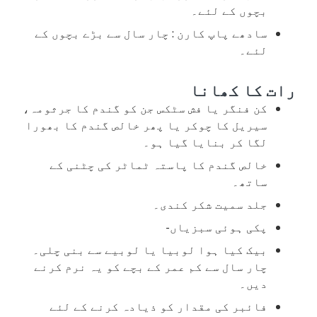
بچوں کے لئے۔
سادھے پاپ کارن : چار سال سے بڑے بچوں کے
لئے۔
رات کا کھانا
کن فنگر یا فش سٹکس جن کو گندم کا جرثومہ،
سیریل کا چوکر یا پھر خالص گندم کا بھورا
لگا کر بنایا گیا ہو۔
خالص گندم کا پاستہ ٹماٹر کی چٹنی کے
ساتھ۔
جلد سمیت شکر کندی۔
پکی ہوئی سبزیاں-
بیک کیا ہوا لوبیا یا لوبیے سے بنی چلی۔
چار سال سے کم عمر کے بچے کو یہ نرم کرنے
دیں۔
فائبر کی مقدار کو ذیادہ کرنے کے لئے