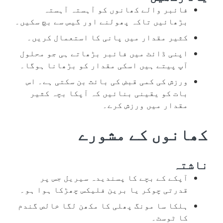
فائبر والے کھانوں کو آہستہ آہستہ
بڑھائیں تاکہ پھولنے اور گیس سے بچ سکیں۔
کثیر مقدار میں پانی کا استعمال کریں۔
اپنی ڈائٹ میں فائبر بڑھاتے ہی جو محلول
آپ پیتے ہیں اسکی مقدار کو بڑھانا ہوگا۔
ورزش کی کمی قبض کی بائث بن سکتی ہے۔ اس
بات کو یقینی بنائیں کہ آپکا بچہ کثیر
مقدار میں ورزش کرے۔
کھانوں کے مشورے
ناشتہ
آپکے کے بچے کا پسندیدہ سیریل جس پر
قدرتی چوکر یا برین فلیکس چھڑکا ہوا ہو۔
ہلکا سا مونگ پھلی کا مکھن لگا خالص گندم
کا ٹوسٹ۔