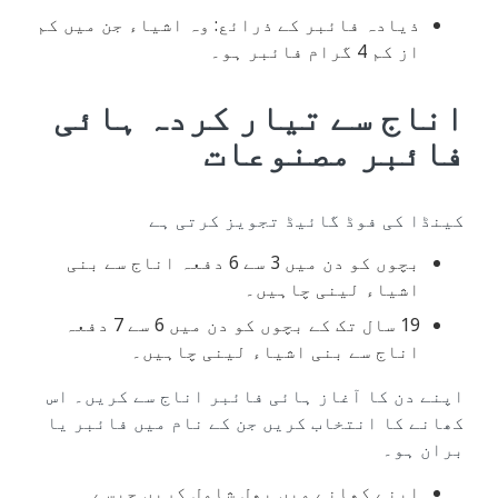
ذیادہ فائبر کے ذرائع: وہ اشیاء جن میں کم
از کم 4 گرام فائبر ہو۔
اناج سے تیار کردہ ہائی
فائبر مصنوعات
کینڈا کی فوڈ گائیڈ تجویز کرتی ہے
بچوں کو دن میں 3 سے 6 دفعہ اناج سے بنی
اشیاء لینی چاہیں۔
19 سال تک کے بچوں کو دن میں 6 سے 7 دفعہ
اناج سے بنی اشیاء لینی چاہیں۔
اپنے دن کا آغاز ہائی فائبر اناج سے کریں۔ اس
کھانے کا انتخاب کریں جن کے نام میں فائبر یا
بران ہو۔
اپنے کھانے میں پھل شامل کریں جیسے