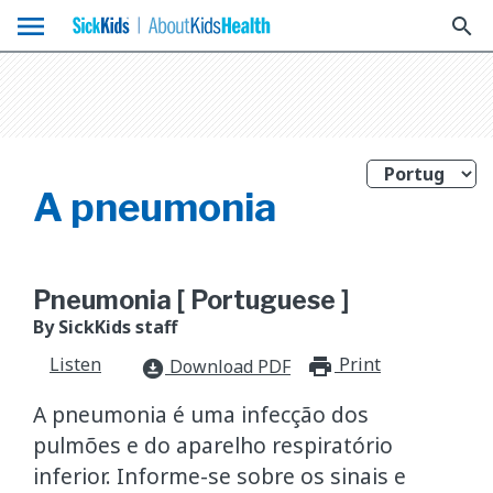
menu
search
A pneumonia
Pneumonia [ Portuguese ]
By SickKids staff
Listen
Print
print_for
Download PDF
download_for_offline
A pneumonia é uma infecção dos
pulmões e do aparelho respiratório
inferior. Informe-se sobre os sinais e