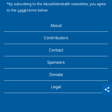
address:
*By subscribing to the AboutKidsHealth newsletter, you agree
to the
Legal
terms below.
AboutKidsHealth
About
Learn
More
Contributors
Contact
Sponsors
Donate
Legal
qr_code_scanner
content_copy
share