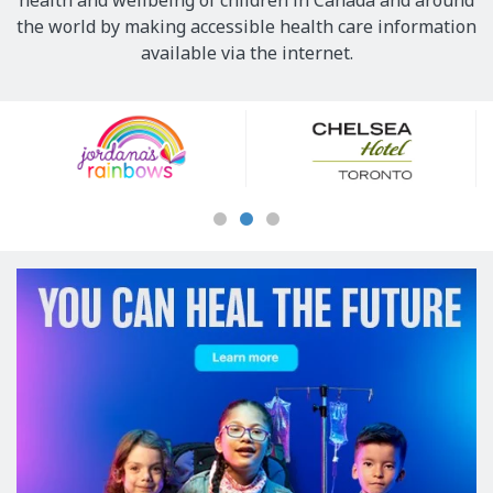
health and wellbeing of children in Canada and around
the world by making accessible health care information
available via the internet.
Our
Sponsors