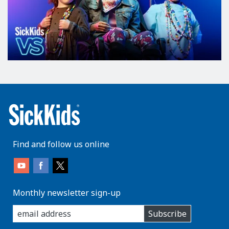
Find and follow us online
Monthly newsletter sign-up
enter
Subscribe
you
email