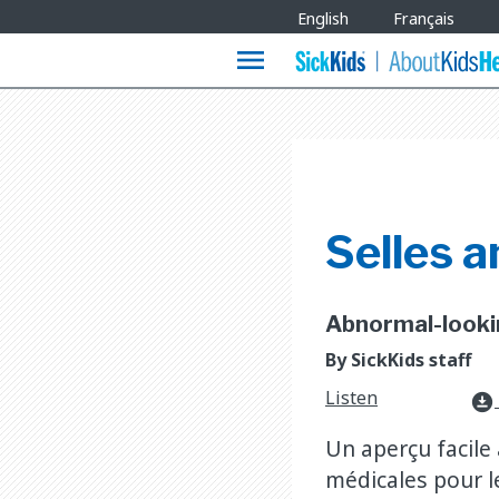
Site
English
Français
Languages
menu
Selles 
Abnormal-lookin
By SickKids staff
Listen
download_for_offline
Un aperçu facile
médicales pour l