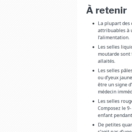
À retenir
La plupart des
attribuables à
l’alimentation.
Les selles liqu
moutarde sont 
allaités.
Les selles pâl
ou d’yeux jaune
être un signe d
médecin imméd
Les selles roug
Composez le 9-1
enfant pendant
De petites quan
s’agit pas d’un