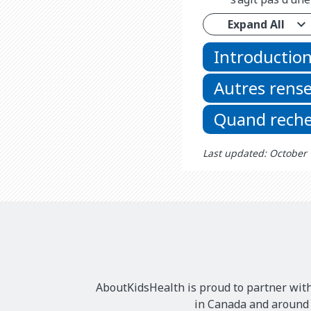
Expand All
Introductio
Autres rens
Quand reche
Last updated: October
AboutKidsHealth is proud to partner with
in Canada and around t