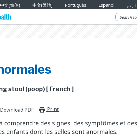
中文(简体)
中文(繁體)
Português
Español
اردو
anormales
g stool (poop) [ French ]
Print
print_for_offline
Download PDF
 à comprendre des signes, des symptômes et des 
es enfants dont les selles sont anormales.