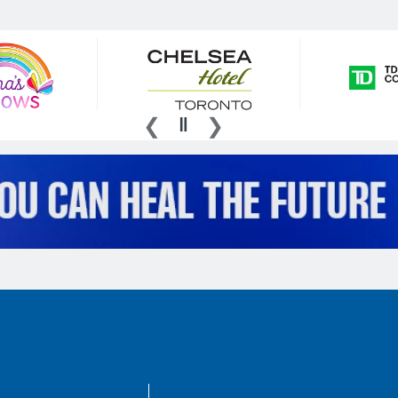
AboutKidsHealth