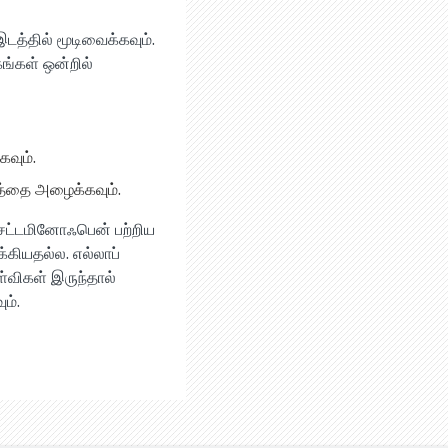
த்தில் மூடிவைக்கவும்.
்கள் ஒன்றில்
வும்.
யத்தை அழைக்கவும்.
அசெட்டமினோஃபென் பற்றிய
்கியதல்ல. எல்லாப்
்விகள் இருந்தால்
ம்.