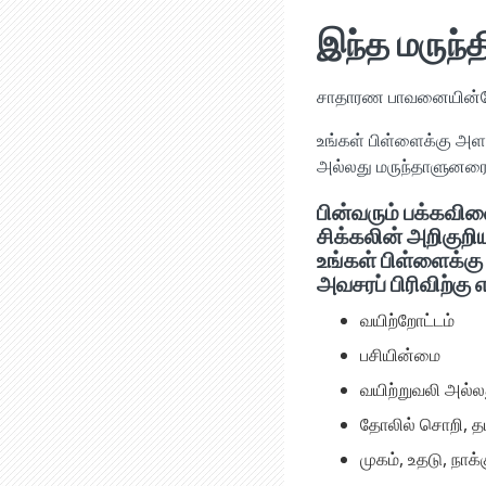
இந்த மருந்
சாதாரண பாவனையின்போ
உங்கள் பிள்ளைக்கு அ
அல்லது மருந்தாளுனரை
பின்வரும் பக்க
சிக்கலின் அறிகுற
உங்கள் பிள்ளைக்க
அவசரப் பிரிவிற்கு எ
வயிற்றோட்டம்
பசியின்மை
வயிற்றுவலி அல்லது
தோலில் சொறி, தடி
முகம், உதடு, நா