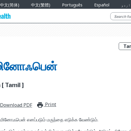
中文(简体)
中文(繁體)
Português
Español
اردو
மினோஃபென்
 Tamil ]
Print
print_for_offline
Download PDF
மினோஃபென் எனப்படும் மருந்தை எடுக்க வேண்டும்.