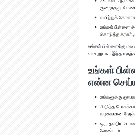
24 மணி நேரங்கள
குறைந்தது 4 மண
வயிற்றுக் கோளா
உங்கள் பிள்ளை 
கொடுத்த கரண்டி
உங்கள் பிள்ளைக்கு மல
வாசலூடாக இந்த மருந்தை
உங்கள் பிள
என்ன செய்
உங்களுக்கு ஞாபக
அடுத்த டோசுக்கா
வழக்கமான நேரத்த
ஒரு தவறிய டோசை
வேண்டாம்.