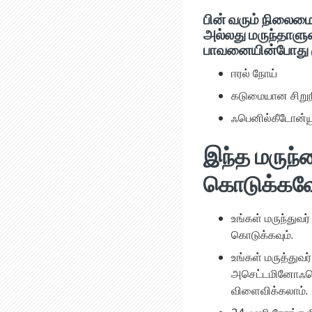
பின் வரும் நிலைமை
அல்லது மருந்தாளுன
பாவனையின்போது 
ஈரல் நோய்
கடுமையான சிறுநீ
ஃபெனில்கீடோன்ய
இந்த மருந்
கொடுக்கவ
உங்கள் மருந்து
கொடுக்கவும்.
உங்கள் மருத்துவர
அசெட்டமினோஃபெ
விளைவிக்கலாம்.