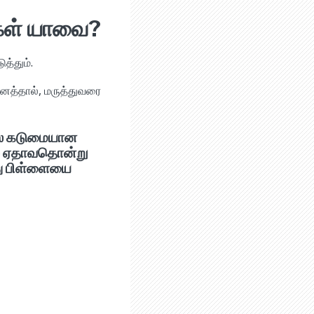
ுகள் யாவை?
்தும்.
ைத்தால், மருத்துவரை
ல் கடுமையான
ில் ஏதாவதொன்று
து பிள்ளையை