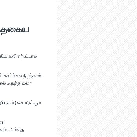
த்தகைய
ிய வலி ஏற்பட்டால்
ாய்ச்சல் நீடித்தால்,
ால் மருத்துவரை
ிப்புகள்) கொடுக்கும்
ான
ும், அல்லது