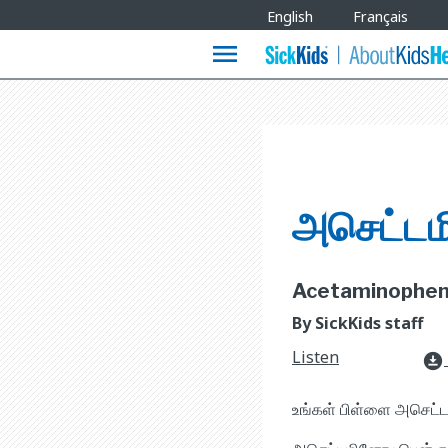
Site
English
Français
Languages
menu
அசெட்ட
Acetaminophen [
By SickKids staff
Listen
download_for_offline
உங்கள் பிள்ளை அசெட்ட