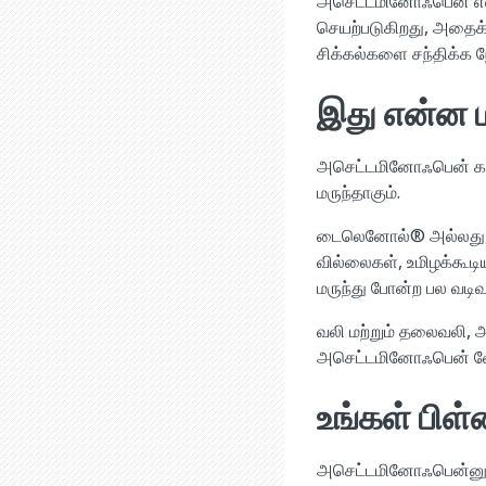
அசெட்டமினோஃபென் எனப
செயற்படுகிறது, அதைக
சிக்கல்களை சந்திக்க ந
இது என்ன ம
அசெட்டமினோஃபென் காய்
மருந்தாகும்.
டைலெனோல்® அல்லது டெ
வில்லைகள், உமிழக்கூடி
மருந்து போன்ற பல வடி
வலி மற்றும் தலைவலி, 
அசெட்டமினோஃபென் வேறு
உங்கள் பிள
அசெட்டமினோஃபென்னுக்க