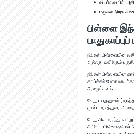
வியர்வையில் அதிக
மஞ்சள் நிறக் கண
பிள்ளை இந
பாதுகாப்புப
நீங்கள் பிள்ளையின் வ
அல்லது வலிக்கும் பகுத
நீங்கள் பிள்ளையின் கா
காய்ச்சல் மோசமடைந்தா
அழைக்கவும்.
வேறு மருந்துகள் (மருந்
முன்பு மருத்துவர் அல்ல
வேறு சில மருந்துகளில
அசெட்டமினொஃபென் கொடு
மருந்தாளுனருடன் பேசவு