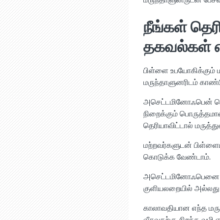
நீங்கள் தெ
தகவல்கள் 
பிள்ளை உபயோகிக்கும் ம
மருந்தாளுனரிடம் காண்பி
அசெட்டமினோஃபென் வெவ்
நிறைக்கும் பொருத்தமான
தெரியாவிட்டால் மருத்து
மற்றவர்களுடன் பிள்ளைய
கொடுக்க வேண்டாம்.
அசெட்டமினோஃபெனை குளி
குளியலறையில் அல்லது
காலாவதியான எந்த மருந
வீசுவதற்கு சிறந்த வழி 