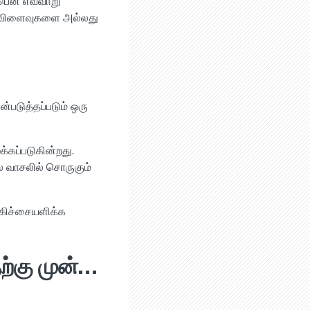
பென் எவ்வாறு
்க விளைவுகளை அல்லது
படுத்தப்படும் ஒரு
கப்படுகின்றது.
மல வாசலில் சொருகும்
ிகிச்சையளிக்க
ற்கு முன்…
.