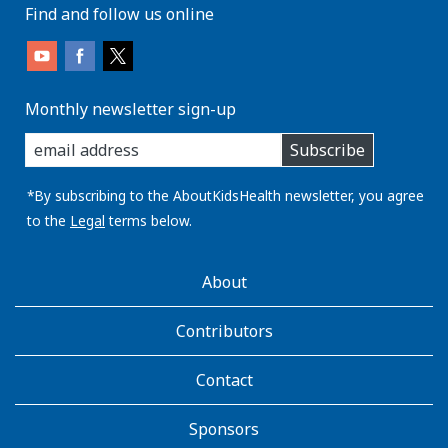
Find and follow us online
Monthly newsletter sign-up
enter
Subscribe
you
email
address:
*By subscribing to the AboutKidsHealth newsletter, you agree
to the
Legal
terms below.
AboutKidsHealth
About
Learn
More
Contributors
Contact
Sponsors