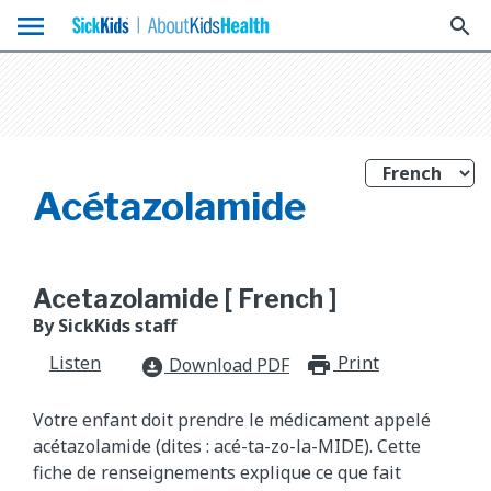
menu
search
Acétazolamide
Acetazolamide [ French ]
By SickKids staff
Listen
Print
print_for
Download PDF
download_for_offline
Votre enfant doit prendre le médicament appelé
acétazolamide (dites : acé-ta-zo-la-MIDE). Cette
fiche de renseignement​s explique ce que fait