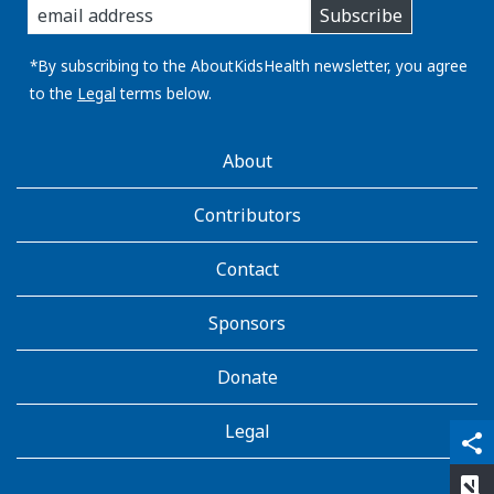
Subscribe
you
email
address:
*By subscribing to the AboutKidsHealth newsletter, you agree
to the
Legal
terms below.
AboutKidsHealth
About
Learn
More
Contributors
Contact
Sponsors
Donate
Legal
qr_code_scanner
content_copy
share
rate_review