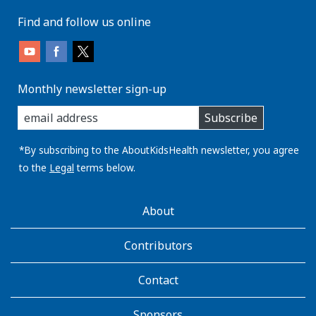
Find and follow us online
Monthly newsletter sign-up
enter
Subscribe
you
email
address:
*By subscribing to the AboutKidsHealth newsletter, you agree
to the
Legal
terms below.
AboutKidsHealth
About
Learn
More
Contributors
Contact
Sponsors