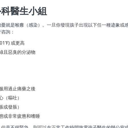
外科醫生小組
擔憂就是喉癰（感染）。一旦你發現孩子出現以下任一種迹象或
行咨詢：
101℉) 或更高
綠且惡臭的分泌物
服用過止痛藥之後
心（嘔吐）
脹或發脹）
態或非常疲憊和嗜睡
，但是不很緊急，則可以在正常工作時間致電孩子醫生的辦公室