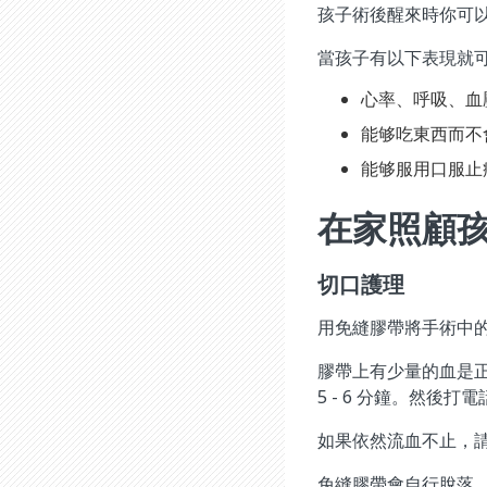
孩子術後醒來時你可以
當孩子有以下表現就
心率、呼吸、血
能够吃東西而不
能够服用口服止
在家照顧
切口護理
用免縫膠帶將手術中
膠帶上有少量的血是
5 - 6 分鐘。然後
如果依然流血不止，
免縫膠帶會自行脫落，