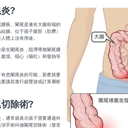
炎?
或腫脹。闌尾是連在大腸前端的
爲結腸。位于孩子腹部（肚臍）
在人體上沒有用途。
會産生闌尾炎，阻滯導致闌尾腫
、腹瀉、噁心（嘔吐）和發熱等
子有患闌尾炎的可能，那麽就要
也要讓其進行超聲波或計算層析
切除術?
炎，通常就表示孩子需要通過外
這項手術叫做闌尾切除術（發音