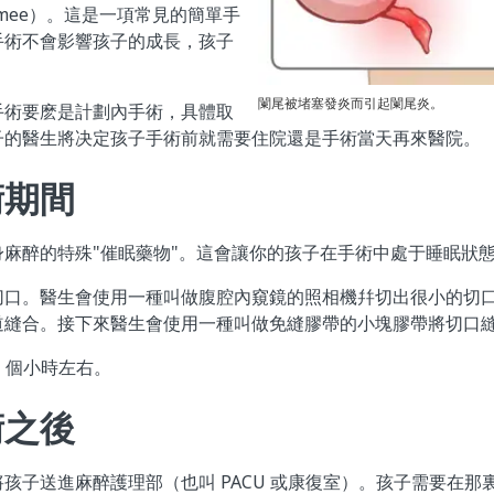
-ta-mee）。這是一項常見的簡單手
手術不會影響孩子的成長，孩子
闌尾被堵塞發炎而引起闌尾炎。
手術要麽是計劃內手術，具體取
子的醫生將决定孩子手術前就需要住院還是手術當天再來醫院。
術期間
身麻醉的特殊"催眠藥物"。這會讓你的孩子在手術中處于睡眠狀
切口。醫生會使用一種叫做腹腔內窺鏡的照相機幷切出很小的切
道縫合。接下來醫生會使用一種叫做免縫膠帶的小塊膠帶將切口
1 個小時左右。
術之後
孩子送進麻醉護理部（也叫 PACU 或康復室）。孩子需要在那裏