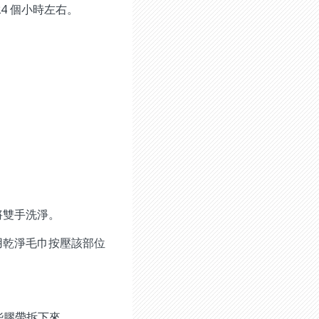
4 個小時左右。
將雙手洗淨。
用乾淨毛巾按壓該部位
這些膠帶拆下來。