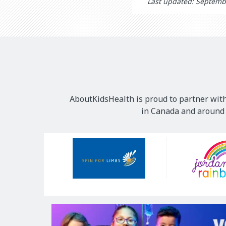
Last updated: Septemb
AboutKidsHealth is proud to partner with
in Canada and around t
Our
Sponsors