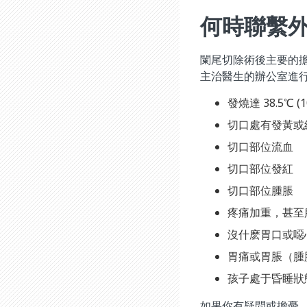
何時聯繫
闌尾切除術後主要的
主治醫生的辦公室進
發燒達 38.​5℃ (
切口處有發黃或
切口部位流血
切口部位發紅
切口部位腫脹
疼痛加重，甚至
沒什麽胃口或噁
胃痛或胃脹（腫
孩子處于昏睡狀
如果你有疑問或擔憂