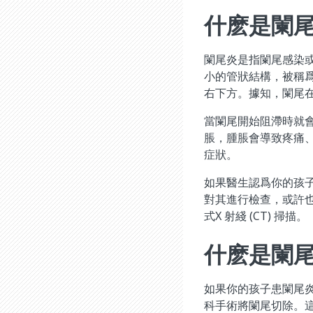
什麽是闌尾
闌尾炎是指闌尾感染
小的管狀結構，被稱
右下方。據知，闌尾
當闌尾開始阻滯時就
脹，腫脹會導致疼痛
症狀。
如果醫生認爲你的孩
對其進行檢查，或許
式X 射綫 (CT) 掃描。
什麽是闌尾
如果你的孩子患闌尾
科手術將闌尾切除。