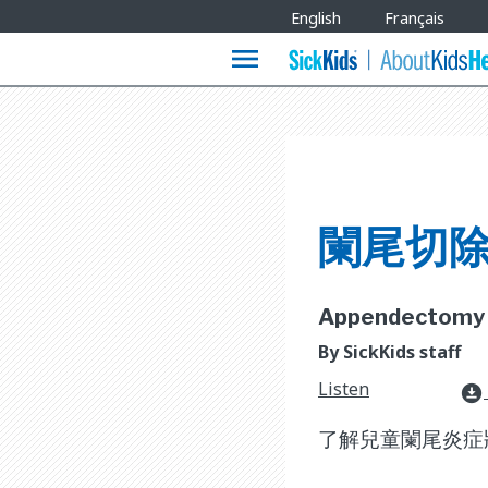
Site
English
Français
Languages
menu
闌尾切
Appendectomy [ 
By SickKids staff
Listen
download_for_offline
了解兒童闌尾炎症