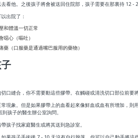
去看他。之後孩子將會被送回住院部，孩子需要在那裏待 12 - 2
可以出院了：
壓和體溫一切正常
會噁心（嘔吐）
痛藥（口服藥是通過嘴巴服用的藥物）
孩子
的切口縫合，你不需要動這些膠帶。在觸碰或清洗切口部位前要
正常現象。但是如果膠帶上的血看起來像鮮血或血有所增加，則
打電話到孩子的醫生辦公室詢問。
請帶孩子找家庭醫生或將其送到急診室。
如果孩子手術後 7 - 10 天沒有自行脫落，你可以自己動手將