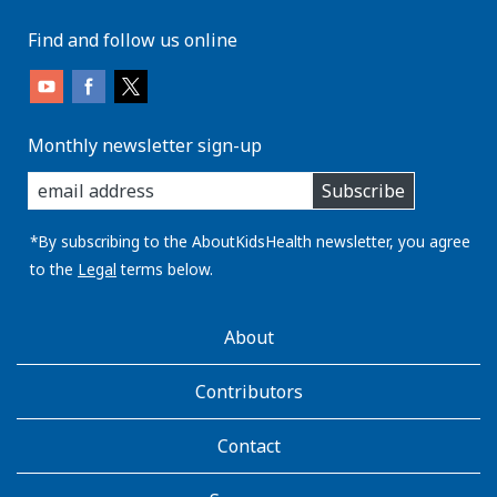
Find and follow us online
Monthly newsletter sign-up
enter
Subscribe
you
email
address:
*By subscribing to the AboutKidsHealth newsletter, you agree
to the
Legal
terms below.
AboutKidsHealth
About
Learn
More
Contributors
Contact