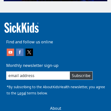
Find and follow us online
Monthly newsletter sign-up
enter
Subscribe
you
email
address:
*By subscribing to the AboutKidsHealth newsletter, you agree
to the
Legal
terms below.
AboutKidsHealth
About