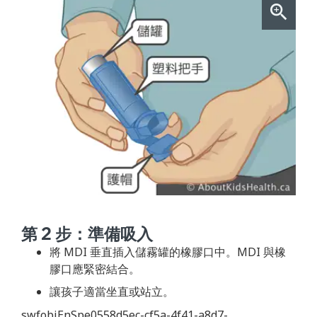
第 2 步：準備吸入
將 MDI 垂直插入儲霧罐的橡膠口中。MDI 與橡
膠口應緊密結合。
讓孩子適當坐直或站立。
swfobjEnSpe0558d5ec-cf5a-4f41-a8d7-