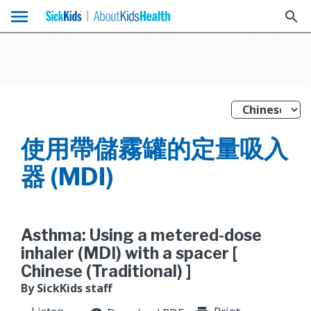
menu
search
使用帶儲霧罐的定量吸入
器 (MDI)
Asthma: Using a metered-dose
inhaler (MDI) with a spacer [
Chinese (Traditional) ]
By SickKids staff