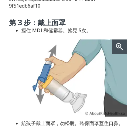
9f51edb6af10
第 3 步：戴上面罩
握住 MDI 和儲霧器。搖晃 5次。
給孩子戴上面罩，勿松脫。確保面罩蓋住口鼻。