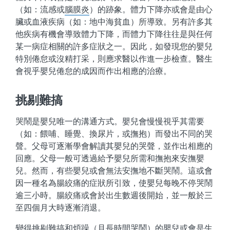
（如：流感或
腦膜炎
）的跡象。體力下降亦或會是由心
臟或血液疾病（如：地中海貧血）所導致。另有許多其
他疾病有機會導致體力下降，而體力下降往往是與任何
某一病症相關的許多症狀之一。因此，如發現您的嬰兒
特別倦怠或沒精打采，則應求醫以作進一步檢查。醫生
會視乎嬰兒倦怠的成因而作出相應的治療。
挑剔難搞
哭鬧是嬰兒唯一的溝通方式。嬰兒會慢慢視乎其需要
（如：餵哺、睡覺、換尿片，或撫抱）而發出不同的哭
聲。父母可逐漸學會解讀其嬰兒的哭聲，並作出相應的
回應。父母一般可透過給予嬰兒所需和撫抱來安撫嬰
兒。然而，有些嬰兒或會無法安撫地不斷哭鬧。這或會
因一種名為腸絞痛的症狀所引致，使嬰兒每晚不停哭鬧
逾三小時。腸絞痛或會於出生數週後開始，並一般於三
至四個月大時逐漸消退。
變得挑剔難搞和煩躁（且長時間哭鬧）的嬰兒或會是生