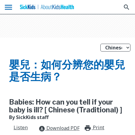
menu
search
嬰兒：如何分辨您的嬰兒
是否生病？
Babies: How can you tell if your
baby is ill? [ Chinese (Traditional) ]
By SickKids staff
Listen
Print
print_for
Download PDF
download_for_offline