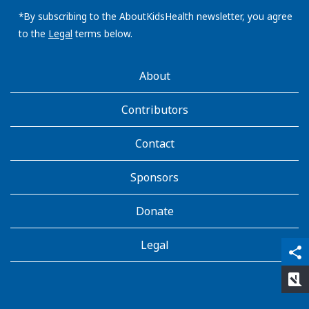
email
address:
*By subscribing to the AboutKidsHealth newsletter, you agree
to the
Legal
terms below.
AboutKidsHealth
About
Learn
More
Contributors
Contact
Sponsors
Donate
Legal
qr_code_scanner
content_copy
share
rate_review