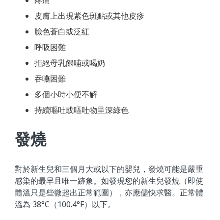
皮膚上出現紫色斑點或其他皮疹
臉色蒼白或泛紅
呼吸困難
拒絕母乳餵哺或喝奶
吞嚥困難
多個小時小便不解
持續嘔吐或嘔吐物呈深綠色
發燒
對於新生兒和三個月大或以下的嬰兒，發燒可能是嚴重
感染的最早且唯一跡象。如發現您的新生兒發燒（即使
體溫只是些微超出正常範圍），亦應儘快求醫。正常體
溫為 38°C（100.4°F）以下。