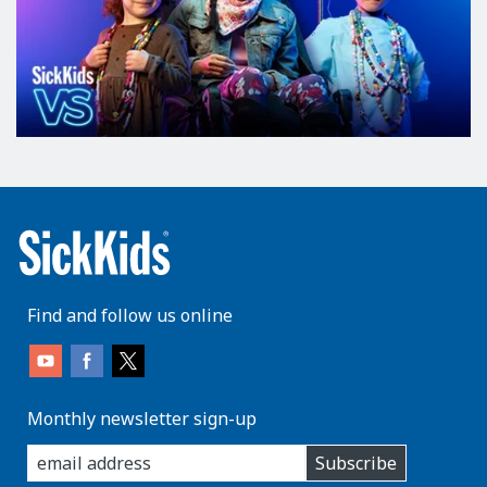
Find and follow us online
Monthly newsletter sign-up
enter
Subscribe
you