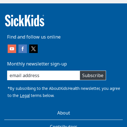
Find and follow us online
Monthly newsletter sign-up
enter
Subscribe
you
email
address:
*By subscribing to the AboutKidsHealth newsletter, you agree
to the
Legal
terms below.
AboutKidsHealth
About
Learn
More
Contributors