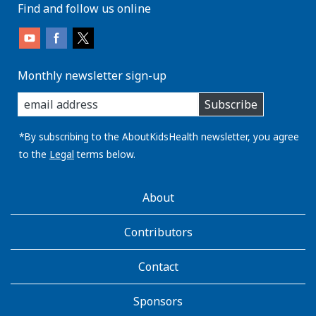
Find and follow us online
Monthly newsletter sign-up
enter
Subscribe
you
email
address:
*By subscribing to the AboutKidsHealth newsletter, you agree
to the
Legal
terms below.
AboutKidsHealth
About
Learn
More
Contributors
Contact
Sponsors