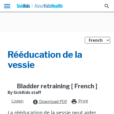
menu
search
Rééducation de la
vessie
Bladder retraining [ French ]
By SickKids staff
Listen
Print
print_for
Download PDF
download_for_offline
La rééducation de la vessie peut aider