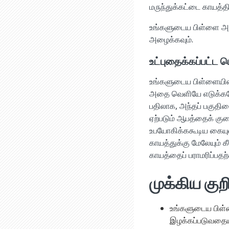
மருந்துக்கட்டை காயத்தி
உங்களுடைய பிள்ளை அதி
அழைக்கவும்.
உட்புதைக்கப்பட்ட 
உங்களுடைய பிள்ளையின் 
அதை வெளியே எடுக்கவே
பதிலாக, அந்தப் பகுதிய
ஏற்படும் ஆபத்தைக் கு
உபயோகிக்ககூடிய கையுறை
காயத்துக்கு மேலேயும் க
காயத்தைப் பராமரிப்பதற
முக்கிய குறி
உங்களுடைய பிள்ள
இழக்கப்படுவதையும