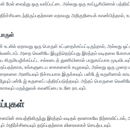
ன் மேல் வைத்து ஒரு வார்ப்பட்டை அல்லது ஒரு காப்பூசியினால் பத்திரப்
ர்ச்சியடைந்திருப்பதற்கான எதாவது அறிகுறியைக் காண்பித்தால், 
பொருள்
உடலில் ஏதாவது ஒரு பொருள் உட்புதைக்கப்பட்டிருந்தால், அல்லது ஒட்
ண்டாம். அதை வெளியே இழுத்தெடுப்பது இரத்தம் வடிதலை மோசமாக்
ை கிருமியழிக்கப்பட்ட சல்லடைத் துணியினால் பாதுகாப்பாக மூடிவிடவு
றைப்பதற்காக, உங்களுடைய கைகளைக் கழுவவும், அல்லது ஒரு முறை ம
களை அணியவும் நிச்சயமாக இருக்கவும். பன்டேஜ் சுருளினால் காயத்தை
ீழேயும் பன்டேஜ் சுருளைப் பத்திரப்படுத்தவும். அந்தப் பொருளை வெளிய
்காகவும் மருத்துவக் கவனிப்பை உடனே நாடவும்.
ப்புகள்
ையின் காயத்திலிருந்து இரத்தம் வடிதல் தானாகவே நிற்காவிட்டால்,
் அதிர்ச்சியையும் தடுப்பதற்காக விரைவாகச் செயற்படவும்.