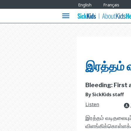
Site
English
Français
Languages
menu
இரத்தம் 
Bleeding: First a
By SickKids staff
Listen
download_for_offline
இரத்தம் வடிதலையும்
விளங்கிக்கொள்ளக்க