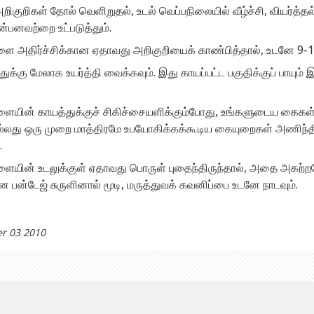
றிகுறிகள் தோல் வெளிறுதல், உடல் வெப்பநிலையில் வீழ்ச்சி, வியர்த்த
்பனவற்றை உட்படுத்தும்.
ை அதிர்ச்சிக்கான ஏதாவது அறிகுறியைக் காண்பித்தால், உடனே 9-1
க்கு மேலாக உயர்த்தி வைக்கவும். இது காயப்பட்ட பகுதிக்குப் பாயும
ையின் காயத்துக்குச் சிகிச்சையளிக்கும்போது, உங்களுடைய கைகள்
ல்லது ஒரு முறை மாத்திரமே உபயோகிக்கக்கூடிய கையுறைகள் அணிந்தி
.
ையின் உடலுக்குள் ஏதாவது பொருள் புதைந்திருந்தால், அதை அகற்றவ
 பன்டேஜ் சுருளினால் மூடி, மருத்துவக் கவனிப்பை உடனே நாடவும்.
r 03 2010