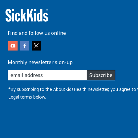
Find and follow us online
Monthly newsletter sign-up
enter
Subscribe
you
email
address:
*By subscribing to the AboutKidsHealth newsletter, you agree to 
Legal
terms below.