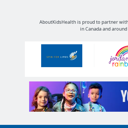
AboutKidsHealth is proud to partner with
in Canada and around t
Our
Sponsors