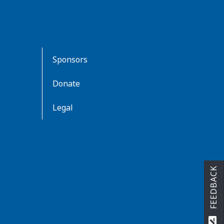
Sponsors
Donate
Legal
FEEDBACK
rate_review