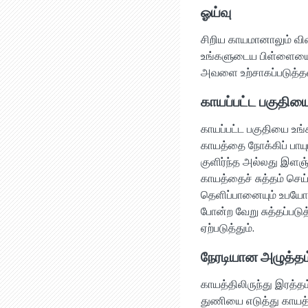
ஓய்வு
சிறிய காயமானாலும் வ
உங்களுடைய பிள்ளையை ஒய
அவளை உற்சாகப்படுத்தவ
காயப்பட்ட பகுதியை
காயப்பட்ட பகுதியை உங
காயத்தை நோக்கிப் பாய
குளிர்ந்த அல்லது இளஞ
காயத்தைச் சுத்தம் செ
தெளிப்பானையும் உபயோக
போன்ற வேறு சுத்தப்படு
ஏற்படுத்தும்.
நேரடியான அழுத்தம
காயத்திலிருந்து இரத்த
துணியை எடுத்து காயத்த