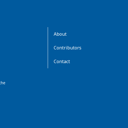
AboutKidsHealth
About
Learn
More
Contributors
Contact
the