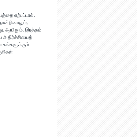
த்தை ஏற்பட்டால்,
ோன்றினாலும்,
ு. ஆயினும், இரத்தம்
ய அதிர்ச்சியைத்
பாகங்களுக்கும்
ுறிகள்