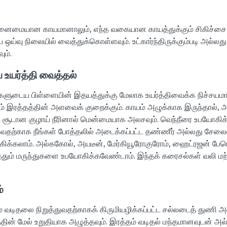
ினைமையான காயமானாலும், எந்த வகையான காயத்துக்கும் சிகிச்சை 
்வு நிலையில் வைத்துக்கொள்ளவும். உட்கார்ந்திருக்கும்படி அல்லது ப
ும்.
 உயர்த்தி வைத்தல்
்களுடைய பிள்ளையின் இதயத்துக்கு மேலாக உயர்த்திவைக்க நிச்சயமா
ும் இரத்தத்தின் அளவைக் குறைக்கும். காயம் அழுக்காக இருந்தால்,
் சூடான குழாய் நீரினால் மென்மையாக அலசவும். வெந்நீரை உபயோகிக
ய்வதற்காக நீங்கள் போத்தலில் அடைக்கப்பட்ட தண்ணீர் அல்லது சேலை
ிக்கலாம். அல்ககோல், அயடீன், மேர்கியூரோகுரோம், ஹைட்ரஜன் பே
த்தும் மருந்துகளை உபயோகிக்கவேண்டாம். இந்தக் கரைசல்கள் வலி மற
்
ம் வடிதலை நிறுத்துவதற்காகக் கிருமியழிக்கப்பட்ட சல்லடைத் துணி 
ின் மேல் உறுதியாக அழுத்தவும். இரத்தம் வடிதல் மந்தமானவுடன் அல்