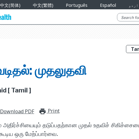
中文(简体)
中文(繁體)
Português
Español
اردو
வடிதல்: முதலுதவி
id [ Tamil ]
Print
print_for_offline
Download PDF
 அதிர்ச்சியையும் தடுப்பதற்கான முதல் உதவிச் சிகிச்சை
ூடிய ஒரு மேற்ப்பார்வை.