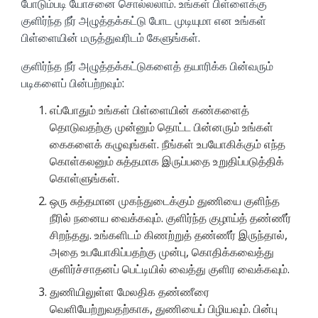
போடும்படி யோசனை சொல்லலாம். உங்கள் பிள்ளைக்கு
குளிர்ந்த நீர் அழுத்தக்கட்டு போட முடியுமா என உங்கள்
பிள்ளையின் மருத்துவரிடம் கேளுங்கள்.
குளிர்ந்த நீர் அழுத்தக்கட்டுகளைத் தயாரிக்க பின்வரும்
படிகளைப் பின்பற்றவும்:
எப்போதும் உங்கள் பிள்ளையின் கண்களைத்
தொடுவதற்கு முன்னும் தொட்ட பின்னரும் உங்கள்
கைகளைக் கழுவுங்கள். நீங்கள் உபயோகிக்கும் எந்த
கொள்கலனும் சுத்தமாக இருப்பதை உறுதிப்படுத்திக்
கொள்ளுங்கள்.
ஒரு சுத்தமான முகந்துடைக்கும் துணியை குளிந்த
நீரில் நனைய வைக்கவும். குளிர்ந்த குழாய்த் தண்ணீர்
சிறந்தது. உங்களிடம் கிணற்றுத் தண்ணீர் இருந்தால்,
அதை உபயோகிப்பதற்கு முன்பு, கொதிக்கவைத்து
குளிர்ச்சாதனப் பெட்டியில் வைத்து குளிர வைக்கவும்.
துணியிலுள்ள மேலதிக தண்ணீரை
வெளியேற்றுவதற்காக, துணியைப் பிழியவும். பின்பு