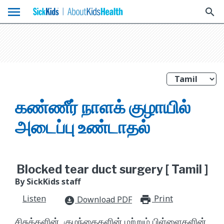
menu
search
கண்ணீர் நாளக் குழாயில்
அடைப்பு உண்டாதல்
Blocked tear duct surgery [ Tamil ]
By SickKids staff
Listen
Print
print_for
Download PDF
download_for_offline
சிசுக்களின், குழந்தைகளின் மற்றும் பிள்ளைகளின்