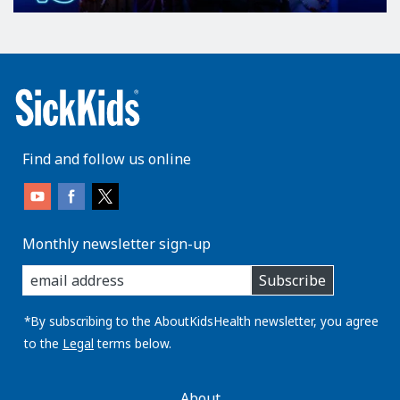
Find and follow us online
Monthly newsletter sign-up
enter
Subscribe
you
email
address:
*By subscribing to the AboutKidsHealth newsletter, you agree
to the
Legal
terms below.
AboutKidsHealth
About