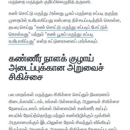
மருந்தை மருந்துக் குறிப்பில்எழுதித் தருவார்.
கண் சொட்டு மருந்து அல்லது பூசும் மருந்தை எப்படி தகுந்த
முறையில் உபயோகிப்பது என்பதை நிச்சயப்படித்திக் கொள்ள,
தயவு செய்து "
கண் சொட்டு மருந்து: எப்படிப் போட்டுக்
கொள்வது
" மற்றும் "
கண் பூசும் மருந்து: எப்படி
உபயோகிப்பது
" என்ற கட்டுரைகளைப் பார்க்கவும்.
கண்ணீர் நாளக் குழாய்
அடைப்புக்கான அறுவைச்
சிகிச்சை
பல மாதங்கள் மருத்துவ சிகிச்சை செய்தும் நிவாரணம்
கிடைக்காவிட்டால், உங்கள் பிள்ளைக்கு அறுவைச் சிகிச்சை
தேவைப்படலாம். உங்கள் பிள்ளையின் கண்ணீர் சுரப்புப்
பையில் நோய்த்தொற்று மற்றும் கண்விழிக்கும் மூக்கின்
அருகாமைக்கும் இடயிலுள்ள தோல் சிவந்தும் வீங்கியும்
இருந்தால் அவனுக்கு அறுவைச் சிகிச்சை தேவைப்படலாம்.