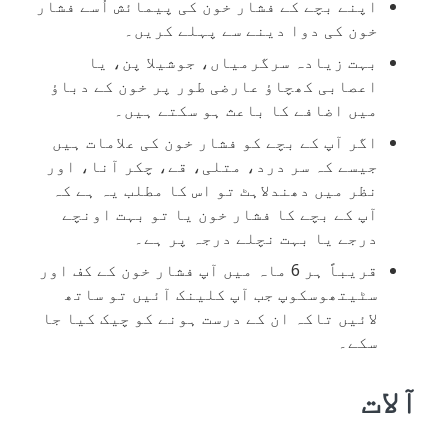
اپنے بچے کے فشار خون کی پیمائش اُسے فشار
خون کی دوا دینے سے پہلے کریں۔
بہت زیادہ سرگرمیاں، جوشیلا پن، یا
اعصابی کھچاؤ عارضی طور پر خون کے دباؤ
میں اضافے کا باعث ہو سکتے ہیں۔
اگر آپ کے بچے کو فشار خون کی علامات ہیں
جیسے کہ سر درد، متلی، قے، چکر آنا، اور
نظر میں دھندلاہٹ تو اس کا مطلب یہ ہے کہ
آپ کے بچے کا فشار خون یا تو بہت اونچے
درجے یا بہت نچلے درجہ پر ہے۔
قریباً ہر 6 ماہ میں آپ فشار خون کے کف اور
سٹیتھوسکوپ جب آپ کلینک آئیں تو ساتھ
لائیں تاکہ ان کے درست ہونے کو چیک کیا جا
سکے۔
آلات