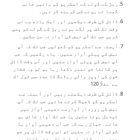
ربڑ کے گولے کے اسکریو کو دائیں جانب
گھما تے ہوئے کس کربند کر دیں۔
ڈائل کی طرف دیکھیں اور ایک ہاتھ سے اس
وقت تک کف پر لگے ہوئے ربڑ کے گولے کو پمپ
کریں جب تک آپ نبض کی آواز نہ سن سکیں۔
آہستہ سے اسکریو کو کھولیں جب تک کہ آپ
نبض کی پہلی آواز سنیں۔ یاد رکھیں کہ جب
آپ نبض کی پہلی آواز سنیں اور اُس وقت ڈائل
پر کانٹا جو نمبر دکھا رہا ہو تو وہ فشار
خون کی اوپر والی ریڈنگ کا عدد سس ٹول اک
ہے مثلاً 120
ڈائل کی طرف دیکھتے رہیں اور آہستہ سے
اسکریو کو ڈھیلا کرتے جائیں جب تک کہ آپ
نبض کی زوردار آوازسے دھیمی آواز میں
تبدیل ہونا سنیں یا جب تک آواز غائب ہو
جائے۔ خیال رہے کہ جب آب دھیمی آواز یا
کوئی آواز نہ سنیں تو اس وقت ڈائل پر جو
عدد ہے وہ ڈائی اس ٹول اک یعنی ڈائل پر