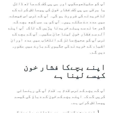
آپ کو سٹیتھوسکوپ اور بی پی کف کے ساتھ ڈائل
یا برقی بی پی کف فشار خون کی پیمائش کرنے کے
لۓ خریدنے کی ضرورت ہو گی۔ آپ کے نرس اس فیصلے
میں مدد دے سکتے ہیں۔ آپ کو یہ سب کچھ بچے کے
گھر جانے سے پہلے خریدنا پڑیں گے تاکہ آپ اپنے
آلے سے فشار خون لینا جان سکیں۔ آپ کے بچے کے
نرس آپ کو صحیح سائز کے انتخاب میں مدد اوران
اشیاء کے خریدنے کی جگہوں کے بارے میں مشورہ
دیں گے۔
اپنے بچےکا فشار خون
کیسے لینا ہے
آپ کے بچے کے نرس قدم بہ قدم آپ کی رہنمائی
کریں گے کہ اپنے بچے کے خون کے دباؤ کی کیسے
پیمائش کرنی ہے۔
اپنے بچے کو کرسی پر بٹھائیں یا میز کی