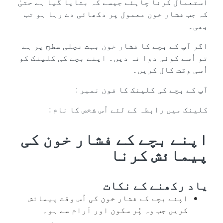
استعمال کرنا چاہئے جیسے کہ بتایا گیا ہے حتیٰ
کہ جب فشار خون معمول پر دکھائی دے رہا ہو تب
بھی۔
اگر آپ کے بچے کا فشار خون بہت نچلی سطح پر ہے
تو اُسے کوئی دوا نہ دیں۔ اپنے بچے کی کلینک کو
اُسی وقت کال کریں۔
آپ کے بچے کی کلینک کا فون نمبر :
کلینک میں رابطہ کے لئے اُس شخص کا نام :
اپنے بچے کے فشار خون کی
پیمائش کرنا
یاد رکھنے کے نکات
اپنے بچے کے فشار خون کی اُس وقت پیمائش
کریں جب وہ پُر سکون اور آرام سے ہو۔