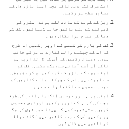
ایک طرف لٹا دیں تاکہ بچہ اپنا بازو دل کے
مساوی سطح پر رکھے۔
ربڑ کے گولے کے ساتھ لگے ہوئے اسکرو کو
کھولنے کے لئے بائیں جانب گھمائیں۔ کف کو
دبا کر تمام ہوا نکال دیں۔
کف کو بازو کی کہنی کے اوپر رکھیں اس طرح
کہ اس کے چپکنے والے کنارے باہر کی جانب
ہوں۔ دھیان رکھیں کہ اُس کا ڈائل اوپر ہو
تاکہ آپ اُسے آسانی سےدیکھ سکیں۔ کف کو
اپنے بچے کے بازو کے گرد کھینچ کر مضبوطی
سے لپیٹ دیں۔ اس کے چپکنے والے کناروں کو
دوسرے حصوں سے اکٹھا باندھ دیں۔
اپنی پہلی اور دوسری انگلیاں اندر کی طرف
بچے کی کہنی کے اوپر رکھیں اورنبض محسوس
کریں۔ سٹیتھوسکوپ کا چپٹا حصہ نبض کی جگہ
پر رکھیں اُس کے بعد کانوں میں لگانے والے
کو کانوں میں ڈال لیں۔