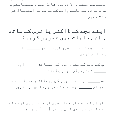
بجلی سے چلنے والا دونوں شامل ھیں۔ سیتھاسکوپ
صرف ھاتھ سے چلنے والے کے ساتھ ھی استعمال کر
سکتے ھیں
اپنے بچے کے ڈاکٹر یا نرس کے ساتھ
، ان ہدایات میں تحریر کریں :
اپنے بچے کے فشار خون کی دن میں _______ بار
پیمائش کریں۔
آپ کے بچے کے فشار خون کی پیمائش _______اور
_______ کےدرمیان ہونی چاہئے۔
اس _______درجہ سے اوپر کی پیمائش بہت بلند ہے
اور اس _______درجہ سے کم کی پیمائش بہت نیچی
ہے۔
اگر آپ کے بچے کو فشار خون کو قابو میں کرنے کے
لئے کوئی دوا دی گئی ہے تو اُسے اُسی طرح