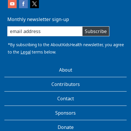
Monthly newsletter sign-up
enter
Subscribe
you
email
address:
*By subscribing to the AboutKidsHealth newsletter, you agree
to the
Legal
terms below.
AboutKidsHealth
About
Learn
More
Contributors
Contact
Sponsors
Donate