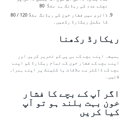
نچلے عدد کی ریڈنگ ہے مثلاً 80
ڈائری میں فشار خون کی ریڈنگ مثلاً 120 / 80
کا مکمل ریکارڈ رکھیں۔
ریکارڈ رکھنا
ہمیشہ اپنے بچے کے بی پی کو تحریر کریں اور
اپنے بچے کے فشار خون کے تمام ریکارڈ کو اپنے
بچے کے ڈاکٹر سے ملاقات یا کلینک پر اپنے ہمراہ
لائیں۔
اگر آپ کے بچے کا فشار
خون بہت بلند ہو تو آپ
کیا کریں