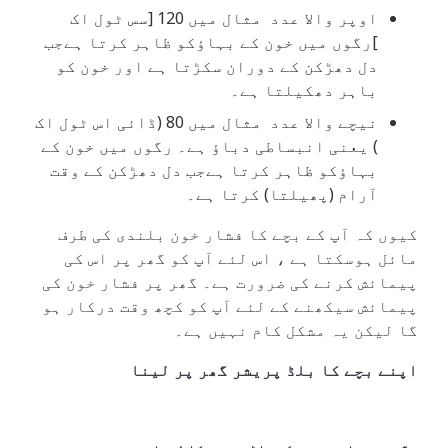
اوپر والا عدد مثال میں 120 [سس ٹول اک
]رگوں میں خون کے بہاؤکو ظاہر کرتا ہےجب
دل دھڑکن کے دوران سکڑتا ہے اور خون کو
باہر دھکیلتا ہے۔
نیچے والا عدد مثال میں 80 (ڈائی اس ٹول اک
) یعنی انبساطی دباؤ ہے۔ رگوں میں خون کے
بہاؤکو ظاہر کرتا ہےجب دل دھڑکن کے وقت
آرام (پھیلتا) کرتا ہے۔
کیوں کہ آپ کے بچے کا فشار خون بلندی کی طرف
مائل ہوسکتا ہے ، اس لئے آپ کو گھر پر اس کی
پیمائش کرنے کی ضرورت ہے۔ گھر پر فشار خون کی
پیمائش سیکھنے کے لئے آپ کو کچھ وقت درکار ہو
گا لیکن یہ مشکل کام نہیں ہے۔
اپنے بچے کا بلڈ پریشر گھر پر لینا