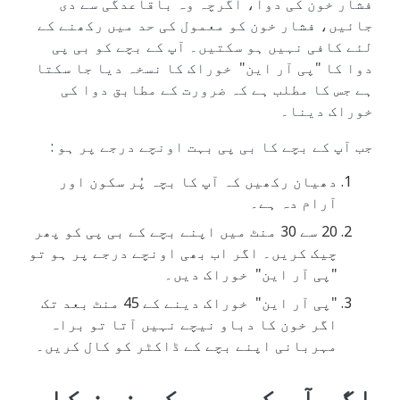
فشار خون کی دوا، اگرچہ وہ باقاعدگی سے دی
جائیں، فشار خون کو معمول کی حد میں رکھنے کے
لئے کافی نہیں ہو سکتیں۔ آپ کے بچے کو بی پی
دوا کا "پی آر این" خوراک کا نسخہ دیا جا سکتا
ہے جس کا مطلب ہے کہ ضرورت کے مطابق دوا کی
خوراک دینا۔
جب آپ کے بچے کا بی پی بہت اونچے درجے پر ہو :
دھیان رکھیں کہ آپ کا بچہ پُر سکون اور
آرام دہ ہے۔
20 سے 30 منٹ میں اپنے بچے کے بی پی کو پھر
چیک کریں۔ اگر اب بھی اونچے درجے پر ہو تو
"پی آر این" خوراک دیں۔
"پی آر این" خوراک دینے کے 45 منٹ بعد تک
اگر خون کا دباو نیچے نہیں آتا تو براہ
مہربانی اپنے بچے کے ڈاکٹر کو کال کریں۔
اگر آپ کے بچے کے خون کا