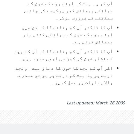
آپ کو یہ بات کہ اپنے بچے کے خون کے
دباؤکی پیمائش گھر پرکیسے کی جائے،
سیکھنے کی ضرورت ہوگی۔
آپ کا ڈاکٹر آپ کو بتائے گا کہ دن میں
اپنے بچے کے خون کے دباؤ کی کتنی بار
پیمائش کرنی ہے۔
آپ کا ڈاکٹر آپ کو بتائے گا کہ آپ کے بچے
کے فشار خون کی کون سی اچھی حدود ہیں۔
اگر آپ کے بچے کا خون کا دباؤ بہت اونچے
درجے پر یا بہت کم درجے پر ہو تو مندرجہ
بالا ہدایات پر عمل کریں۔
Last updated: March 26 2009