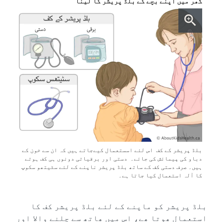
گھر میں اپنے بچے کے بلڈ پریشر کا لینا
بلڈ پریشر کے کف اس لئے اسستعمال کیےجاتے ہیں کہ ان سے خون کے
دباو کی پیمائش کی جائے۔ دستی اور برقیاتی دونوں ہی کف ہوتے
ہیں۔ صرف دستی کف کے ساتھ بلڈ پریشر ناپنے کے لئے سٹیتھو سکوپ
کا آلہ استعمال کیا جاتا ہے۔
بلڈ پریشر کو ماپنے کے لئے بلڈ پریشر کف کا
استعمال ھوتا ھے، اس میں ھاتھ سے چلنے والا اور