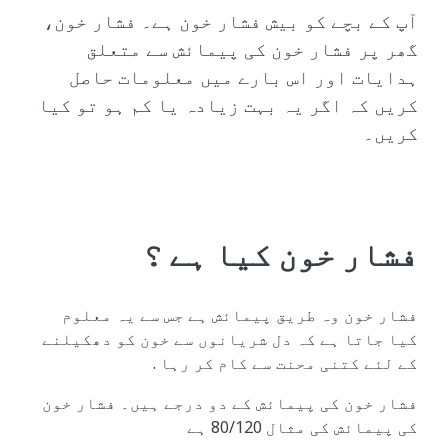
آپ کے بچے کو بیش فشار خون ہے۔ فشار خون،
گھر پر فشار خون کی پیمائش سے متعلق
ہدایات اور اس بارے میں معلومات حاصل
کریں کہ اگر یہ بہت زیادہ یا کم ہو تو کیا
کریں۔
فشار خون کیا ہے ؟
فشار خون وہ طریق پیمائش ہے جس سے یہ معلوم
کیا جاتا ہے کہ دل شریانوں سے خون کو دھکیلنے
کے لئے کتنی محنت سے کام کر رہا .
فشار خون کی پیمائش کے دو درجے ہیں۔ فشار خون
کی پیمائش کی مثال 80/120 ہے