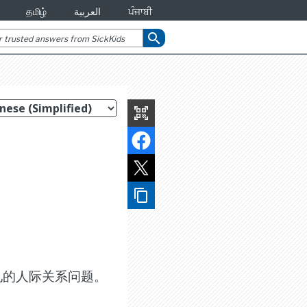
தமிழ்
العربية
ਪੰਜਾਬੀ
search
qr_code_scanner
content_copy
见的人际关系问题。