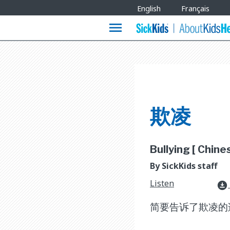
Site
English
Français
Languages
menu
欺凌
Bullying [ Chines
By SickKids staff
Listen
download_for_offline
简要告诉了欺凌的