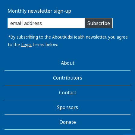
Monthly newsletter sign-up
enter
Subscribe
you
email
address:
*By subscribing to the AboutKidsHealth newsletter, you agree
to the
Legal
terms below.
AboutKidsHealth
About
Learn
More
Contributors
Contact
Sponsors
Donate