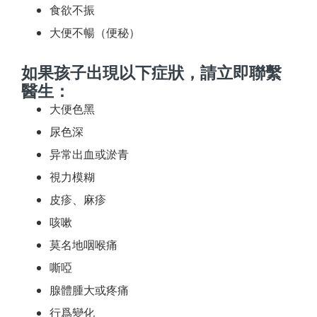
食欲不振
大便不暢（便秘）
如果孩子出現以下症狀，請立即聯繫
醫生：
大便色黑
尿色深
异常出血或淤青
視力模糊
皮疹、麻疹
咳嗽
莫名地咽喉痛
嘶啞
腺體腫大或疼痛
行爲變化