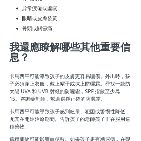
异常疲倦或虛弱
眼睛或皮膚發黃
骨頭或關節痛
我還應瞭解哪些其他重要信
息？
卡馬西平可能導致孩子的皮膚更容易曬傷。外出時，孩
子必須穿上衣服，戴上帽子或抹上防曬霜。尋找一款防
太陽 UVA 和 UVB 射綫的防曬霜，SPF 指數至少爲
15。咨詢藥劑師，幫助選擇正確的防曬霜。
卡馬西平可能導致孩子感到眩暈、犯困或警惕性降低，
尤其在開始治療期間。告訴孩子的老師孩子正在服用這
種藥物。
這種藥物可能影響血糖數。如果孩子患有糖尿病，在觀