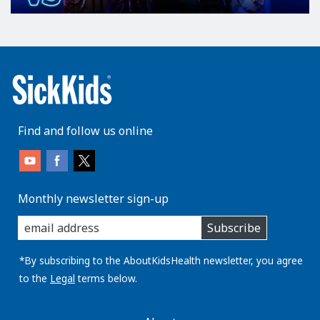
Find and follow us online
Monthly newsletter sign-up
enter
Subscribe
you
email
address:
*By subscribing to the AboutKidsHealth newsletter, you agree
to the
Legal
terms below.
AboutKidsHealth