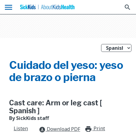
menu
search
Cuidado del yeso: yeso
de brazo o pierna
Cast care: Arm or leg cast [
Spanish ]
By SickKids staff
Listen
Print
print_for
Download PDF
download_for_offline