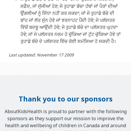
ਸਫ਼ੈਦ, ਜਾਂ ਸੁੱਜੀਆਂ ਹੋਣ; ਜੇ ਤੁਹਾਡਾ ਬੱਚਾ ਹੱਥਾਂ ਜਾਂ ਪੈਰਾਂ ਦੀਆਂ
ਉਂਗਲੀਆਂ ਨੂੰ ਸਿੱਧਾ ਨਹੀਂ ਕਰ ਸਕਦਾ; ਜਾਂ ਜੇ ਤੁਹਾਡੇ ਬੱਚੇ ਦੀ
ਬਾਂਹ ਜਾਂ ਲੱਤ ਸੁੰਨ ਹੋਵੇ ਜਾਂ ਝਰਨਾਹਟ ਪੈਂਦੀ ਹੋਵੇ; ਜੇ ਪਲੱਸਤਰ
ਵਿੱਚੋਂ ਬਦਬੂ ਆਉਂਦੀ ਹੋਵੇ; ਜੇ ਤੁਹਾਡੇ ਬੱਚੇ ਦਾ ਪਲੱਸਤਰ ਘੁਟਦਾ
ਹੋਵੇ; ਜਾਂ ਜੇ ਪਲੱਸਤਰ ਨਰਮ ਹੋ ਚੁੱਕਿਆ ਜਾਂ ਟੁੱਟ ਚੁੱਕਿਆ ਹੋਵੇ ਤਾਂ
ਤੁਹਾਡੇ ਬੱਚੇ ਦੇ ਪਲੱਸਤਰ ਵਿੱਚ ਕੋਈ ਸਮੱਸਿਆ ਹੋ ਸਕਦੀ ਹੈ।
Last updated: November 17 2009
Thank you to our sponsors
AboutKidsHealth is proud to partner with the following
sponsors as they support our mission to improve the
health and wellbeing of children in Canada and around