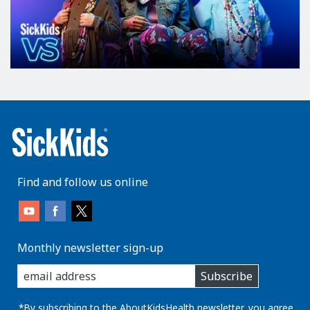
Find and follow us online
Monthly newsletter sign-up
enter
Subscribe
you
email
address:
*By subscribing to the AboutKidsHealth newsletter, you agree