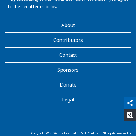
to the
Legal
terms below.
AboutKidsHealth
About
Learn
More
Contributors
Contact
Sponsors
Donate
Legal
qr_code_scanner
content_copy
share
rate_review
Copyright ©
2026
The Hospital for Sick Children. All rights reserved. ♥