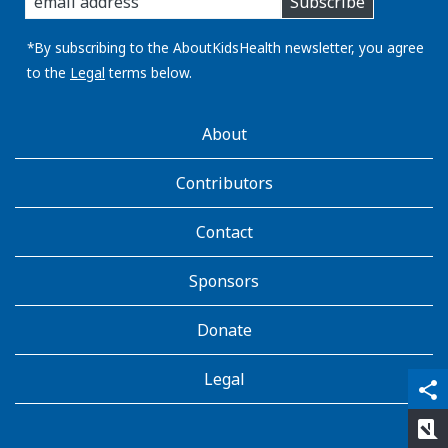
Subscribe
you
email
address:
*By subscribing to the AboutKidsHealth newsletter, you agree
to the
Legal
terms below.
AboutKidsHealth
About
Learn
More
Contributors
Contact
Sponsors
Donate
Legal
qr_code_scanner
content_copy
share
rate_review