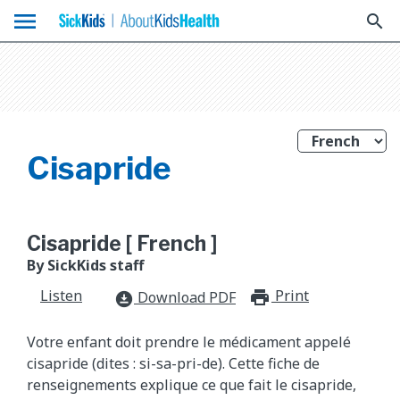
menu
search
Cisapride
Cisapride [ French ]
By SickKids staff
Listen
Print
print_for
Download PDF
download_for_offline
Votre enfant doit prendre le médicament appelé
cisapride (dites : si-sa-pri-de). Cette fiche de
renseignements explique ce que fait le cisapride,