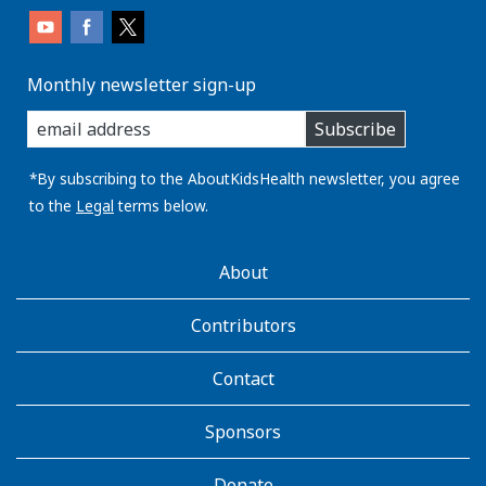
Monthly newsletter sign-up
enter
Subscribe
you
email
address:
*By subscribing to the AboutKidsHealth newsletter, you agree
to the
Legal
terms below.
AboutKidsHealth
About
Learn
More
Contributors
Contact
Sponsors
Donate