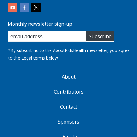
Monthly newsletter sign-up
enter
Subscribe
you
email
address:
*By subscribing to the AboutKidsHealth newsletter, you agree
to the
Legal
terms below.
AboutKidsHealth
About
Learn
More
Contributors
Contact
Sponsors
Donate