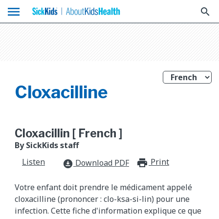
menu
search
Cloxacilline
Cloxacillin [ French ]
By SickKids staff
Listen
Print
print_for
Download PDF
download_for_offline
Votre enfant doit prendre le médicament appelé
cloxacilline (prononcer : clo-ksa-si-lin) pour une
infection. Cette fiche d'information explique ce que