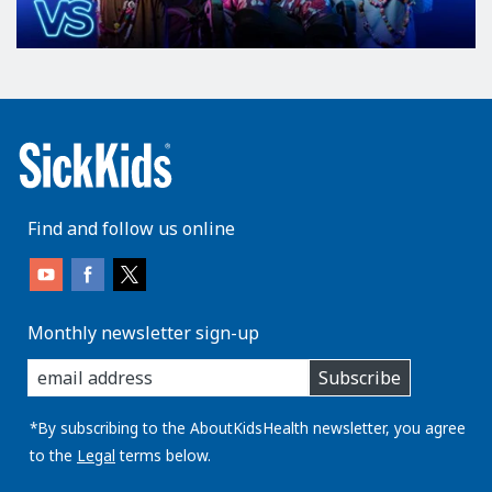
Find and follow us online
Monthly newsletter sign-up
enter
Subscribe
you
email
address:
*By subscribing to the AboutKidsHealth newsletter, you agree
to the
Legal
terms below.