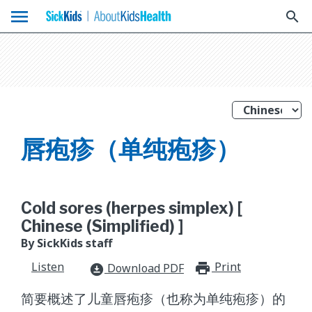
menu
search
唇疱疹（单纯疱疹）
Cold sores (herpes simplex) [
Chinese (Simplified) ]
By SickKids staff
Listen
Print
print_for
Download PDF
download_for_offline
简要概述了儿童唇疱疹（也称为单纯疱疹）的