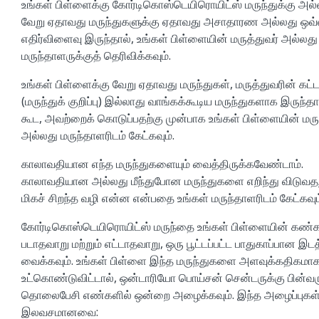
உங்கள் பிள்ளைக்கு கோர்டிகொஸ்டெயிரொயிட்ஸ் மருந்துக்கு அல்
வேறு ஏதாவது மருந்துகளுக்கு ஏதாவது அசாதாரண அல்லது ஒ
எதிர்விளைவு இருந்தால், உங்கள் பிள்ளையின் மருத்துவர் அல்லது
மருந்தாளருக்குத் தெரிவிக்கவும்.
உங்கள் பிள்ளைக்கு வேறு ஏதாவது மருந்துகள், மருத்துவரின் கட
(மருந்துக் குறிப்பு) இல்லாது வாங்கக்கூடிய மருந்துகளாக இருந்தா
கூட, அவற்றைக் கொடுப்பதற்கு முன்பாக உங்கள் பிள்ளையின் மருத
அல்லது மருந்தாளரிடம் கேட்கவும்.
காலாவதியான எந்த மருந்துகளையும் வைத்திருக்கவேண்டாம்.
காலாவதியான அல்லது மீந்துபோன மருந்துகளை எறிந்து விடுவ
மிகச் சிறந்த வழி என்ன என்பதை உங்கள் மருந்தாளரிடம் கேட்கவும
கோர்டிகொஸ்டெயிரொயிட்ஸ் மருந்தை உங்கள் பிள்ளையின் கண்க
படாதவாறு மற்றும் எட்டாதவாறு, ஒரு பூட்டப்பட்ட பாதுகாப்பான இடத
வைக்கவும். உங்கள் பிள்ளை இந்த மருந்துகளை அளவுக்கதிகமா
உட்கொண்டுவிட்டால், ஒன்டாரியோ பொய்சன் சென்டருக்கு பின்வர
தொலைபேசி எண்களில் ஒன்றை அழைக்கவும். இந்த அழைப்புகள
இலவசமானவை: