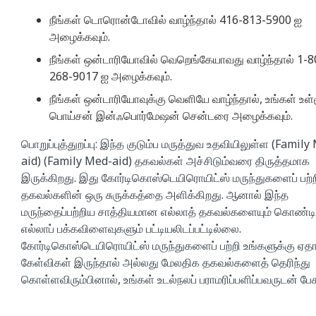
நீங்கள் டொரொன்டோவில் வாழ்ந்தால் 416-813-5900 ஐ
அழைக்கவும்.
நீங்கள் ஒன்டாரியோவில் வெறெங்கேயாவது வாழ்ந்தால் 1-8
268-9017 ஐ அழைக்கவும்.
நீங்கள் ஒன்டாரியோவுக்கு வெளியே வாழ்ந்தால், உங்கள் உள்
பொய்சன் இன்ஃபொர்மேஷன் சென்டரை அழைக்கவும்.
பொறுப்புத்துறப்பு: இந்த குடும்ப மருத்துவ உதவியிலுள்ள (Family
aid) (Family Med-aid) தகவல்கள் அச்சிடும்வரை திருத்தமாக
இருக்கிறது. இது கோர்டிகொஸ்டெயிரொயிட்ஸ் மருந்துகளைப் பற்
தகவல்களின் ஒரு சுருக்கத்தை அளிக்கிறது. ஆனால் இந்த
மருந்தைப்பற்றிய சாத்தியமான எல்லாத் தகவல்களையும் கொண்ட
எல்லாப் பக்கவிளைவுகளும் பட்டியலிடப்பட்டில்லை.
கோர்டிகொஸ்டெயிரொயிட்ஸ் மருந்துகளைப் பற்றி உங்களுக்கு ஏத
கேள்விகள் இருந்தால் அல்லது மேலதிக தகவல்களைத் தெரிந்து
கொள்ளவிரும்பினால், உங்கள் உடல்நலப் பராமரிப்பளிப்பவருடன் பேச