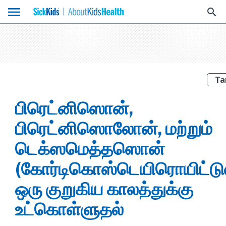
menu
search
பிரெட்னிஸொன்,
பிரெட்னிஸொலோன், மற்றும்
டெக்ஸமெத்தஸொன்
(கோர்டிகொஸ்டெயிரொயிட்டுஸ
ஒரு குறுகிய காலத்துக்கு
உட்கொள்ளுதல்