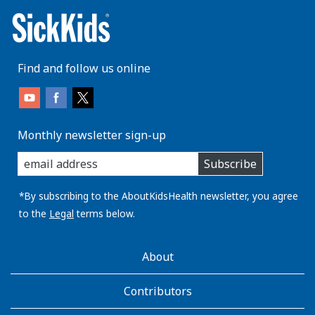
Find and follow us online
Monthly newsletter sign-up
enter
Subscribe
you
email
address:
*By subscribing to the AboutKidsHealth newsletter, you agree
to the
Legal
terms below.
AboutKidsHealth
About
Learn
More
Contributors