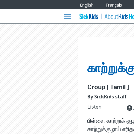
Site
English
Français
Languages
menu
காற்றுக்க
Croup [ Tamil ]
By SickKids staff
Listen
download_for_offline
பிள்ளை காற்றுக் கு
காற்றுக்குழாய் எர