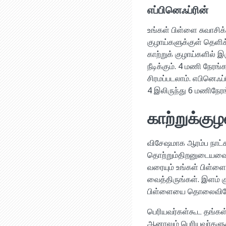
எப்பினெஃப்ரின்
உங்கள் பிள்ளை சுவாசிக்
குழாய்களுக்குள் தெளிக்
காற்றுக் குழாய்களில் 
நீடிக்கும். 4 மணி நேரங
சிரமப்படலாம். எபினெஃ
4 இலிருந்து 6 மணிநேரங்
காற்றுக்குழ
விசேஷமாக ஆரம்ப நாட்க
தொற்றும்திறனுடையவையா
வரையும் உங்கள் பிள்ளை
வைத்திருங்கள். இளம் க
பிள்ளையை தொலைவிலே
பெரியவர்கள்கூட தங்கள
ஆனாலும் பெரியவர்களுக்