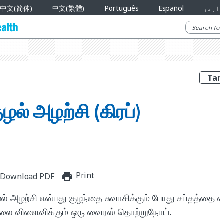
中文(简体)
中文(繁體)
Português
Español
اردو
ுழல் அழற்சி (கிரப்)
Print
print_for_offline
Download PDF
ழல் அழற்சி என்பது குழந்தை சுவாசிக்கும் போது சப்தத்தை ஏ
ிதலை விளைவிக்கும் ஒரு வைரஸ் தொற்றுநோய்.