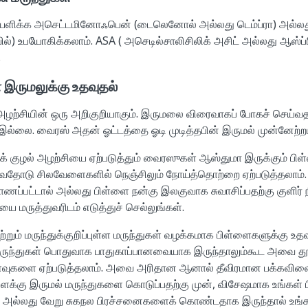
்சையளிக்க அசெட்டமினோஃபென் (டைலெனோல் அல்லது டெம்ப்ரா) அல்லத
ில்) உபயோகிக்கலாம். ASA ( அசெடில்சாலிசிலிக் அசிட் அல்லது ஆஸ்ப்ர
.
 இருமலுக்கு உதவுதல்
் அழற்சியின் ஒரு அறிகுறியாகும். இருமலை விரைவாகப் போகச் செய்வத
 இல்லை. வைரஸ் அதன் ஓட்டத்தை ஓடி முடித்தபின் இருமல் முன்னேற்ற
ுக் குழல் அழற்சியை ஏற்படுத்தும் வைரஸுகள் ஆஸ்துமா இருக்கும் பி
ுவதோடு சிலவேளைகளில் நெஞ்சிலும் நோய்த்தொற்றை ஏற்படுத்தலாம்.
ணப்பட்டால் அல்லது பிள்ளை நன்கு இலகுவாக சுவாசிப்பதற்கு குளிர்
ை மருத்துவரிடம் எடுத்துச் செல்லுங்கள்.
 மற்றும் மருந்துக்குறிப்புள்ள மருந்துகள் வழக்கமாக பிள்ளைகளுக்கு உ
மருந்துகள் பொதுவாக பாதுகாப்பானவையாக இருந்தாலும்கூட அவை தூ
ளைவுகளை ஏற்படுத்தலாம். அவை அரிதான ஆனால் தீவிரமான பக்கவிள
ள்ளைக்கு இருமல் மருந்துகளை கொடுப்பதற்கு முன், விசேஷமாக உங்கள்
 அல்லது வேறு சுகநல பிரச்சனைகளைக் கொண்டதாக இருந்தால் உங்கள