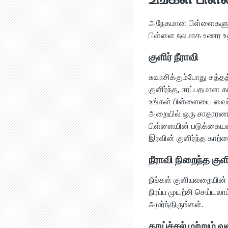
அநேகமான பிள்ளைகளுக்கு
பிள்ளை நலமாக உணர உத
குளிர் நீராவி
சுவாசிக்கும்போது சத்த
குளிர்ந்த, ஈரப்பதமான க
உங்கள் பிள்ளையை வைப்
அறையில் ஒரு சாதாரண ஈர
பிள்ளையின் படுக்கையற
இரவின் குளிர்ந்த காற்
நீராவி நிறைந்த க
நீங்கள் குளியலறையின
நிரப்ப முயற்சி செய்யல
அமர்ந்திருங்கள்.
காய்ச்சல் மற்றும் வ