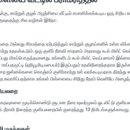
, காற்றுக் குழல் அழற்சியை வீட்டில் சமாளிக்கக்கூடிய ஒரு சிறிய சு
வுவதற்கு சில வழிகள் இதோ:
த்தை அல்லது சிரமத்தை ஏற்படுத்தும் காற்றுக் குழாய்களில் உள்ள வீக
ாற்று உதவக்கூடும். ஒரு குளிர் நீராவி சாதனம் அதாவது கூல் மிஸ்ட் வ
பது மிகப்பொருத்தமானது. உங்களிடம் கூல் மிஸ்ட் வெப்பரைசர் இல்ல
ப்பதமூட்டி (ஹியூமிடிஃபையர்) இருப்பதும் உதவிநிறைந்ததாக இருக்கல
ை ஜன்னல்களை கொஞ்சம் குளிர்காற்று உள் வரக்கூடியதாக திறந்து 
றை சுவாசிப்பதற்காக உங்கள் பிள்ளையை சிறிது நேரம் வெளியே அழைத்த
ுளியலறை
் கதவுகளை மூடிக்கொண்டு சூடான நீரை ஷவர்மூலம் ஓடவிட்டு குளிய
ாம். நீராவி நிறைந்த குளியலறையில் குறைந்தது 10 நிமிடங்களுக்காவத
லி மருந்துகள்