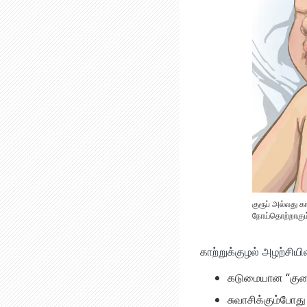
குரூப் அல்லது க
நோய்தொற்றாகும்.
காற்றுக்குழல் அழற்சியி
கடுமையான “குரை
சுவாசிக்கும்போது 