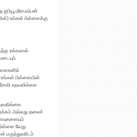
ு ஐபியூபுரோஃபென்
ின்) உங்கள் பிள்ளைக்கு
ற்கு உங்களால்
மடையும்.
ள்ளைகளில்
 உங்கள் பிள்ளையின்
 நீராவி உதவவில்லை
தவுவதில்லை.
க்கம் அல்லது தலைச்
ைவுகளையும்
 பிள்ளை வேறு
் மருத்துவரிடம்