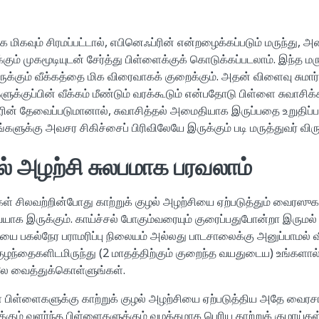
க மிகவும் சிரமப்பட்டால், எபினெஃப்ரின் என்றழைக்கப்படும் மருந்து, அ
கும் முகமூடியுடன் சேர்த்து பிள்ளைக்குக் கொடுக்கப்படலாம். இந்த மர
இருக்கும் வீக்கத்தை மிக விரைவாகக் குறைக்கும். அதன் விளைவு சும
்களுக்குப்பின் வீக்கம் மீண்டும் வரக்கூடும் என்பதோடு பிள்ளை சுவாசிக
ப்ரின் தேவைப்படுமானால், சுவாசித்தல் அமைதியாக இருப்பதை உறுதிப்
களுக்கு அவசர சிகிச்சைப் பிரிவிலேயே இருக்கும் படி மருத்துவர் விரு
ல் அழற்சி சுலபமாக பரவலாம்
ள் சிலவற்றின்போது காற்றுக் குழல் அழற்சியை ஏற்படுத்தும் வைரஸுக
க இருக்கும். காய்ச்சல் போகும்வரையும் குரைப்பதுபோன்றா இருமல்
யை பகல்நேர பராமரிப்பு நிலையம் அல்லது பாடசாலைக்கு அனுப்பாமல் வ
ுழந்தைகளிடமிருந்து (2 மாதத்திற்கும் குறைந்த வயதுடைய) உங்களால
 வைத்துக்கொள்ளுங்கள்.
் பிள்ளைகளுக்கு காற்றுக் குழல் அழற்சியை ஏற்படுத்திய அதே வைரச
கும் வளர்ந்த பிள்ளைகளுக்கும் வழக்கமாக பெரிய காற்றுக் குழாய்கள