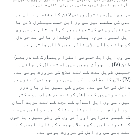
آپ کے بچے کے دل کی طرف جاتی ہے، وہاں لگائی جاتی ہے۔
سی وی ایل سینٹرل وینس لائن کا مخفف ہے۔ آپ یہ
بھی سُن سکتے ہیں سی وی ایل جسے سینٹرل لائن یا
سینٹرل وینس کیتھیٹربھی کہا جاتا ہے۔ سی وی
ایل لمبی، نرم، پتلی ، لچکدار نالی ہے جو دل
کو جانے والی بڑی نالی میں ڈالی جاتی ہے۔
سی وی ایل ایک خصوصی انٹرا وینس(رگ کے ذریعے)
لائن (IV) ہے جواُن بچوں میں استعمال کی جاتی ہے
جنہیں طویل مدت کے لئے علاج کی ضرورت ہوتی ہے۔
(IV)علاج کا مطلب ہے کہ ایسی دوا جو نس کے ذریعہ
داخل کی جاتی ہے۔ بچوں کی نسیں بار بار درر
آمیز سوئیوں کے داخل کرنے سے، خراب ہو سکتی
ہیں۔ سی وی ایل اسےآپ کے بچے کے لئے مزید آسان
اور آرام دہ بنا دیتا ہے تاکہ وہ دوائیں جیسے
کہ کیمو تھراپی اور آئی وی کی رطوبتیں، یا خون
کے نمونے لیں۔ کچھ علاج جیسے کہ ڈایا لیسس کے
لئے بھی سی وی ایل کی ضرورت ہوتی ہے۔