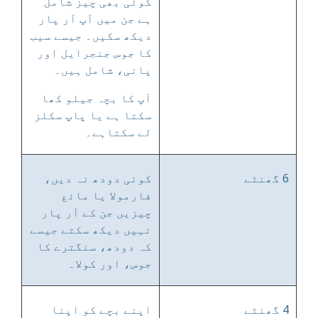
کوئی بھی چیز شامل
ہے جن میں آپ آر پار
دیکھ سکیں۔ جیسے سیب
کا جوس جنجرایل اور
پانی، شامل ہیں۔
آپ کا بچہ جیلو کھا
سکتا ہے یا پاپ سکلز
لے سکتاہے۔
6 گھنٹے
کوئی دودھ نہ دیں،
فارمولا یا مائع
چیزیں جن کے آر پار
نہیں دیکھ سکتے جیسے
کہ دودھ، سنگترے کا
جوس، اور کولا۔
4 گھنٹے
اپنے بچے کو اپنا