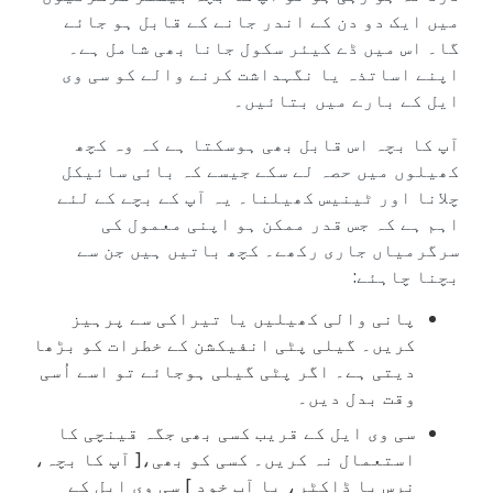
میں ایک دو دن کے اندر جانے کے قابل ہو جائے
گا۔ اس میں ڈے کیئر سکول جانا بھی شامل ہے۔
اپنے اساتذہ یا نگہداشت کرنے والے کو سی وی
ایل کے بارے میں بتائیں۔
آپ کا بچہ اس قابل بھی ہوسکتا ہے کہ وہ کچھ
کھیلوں میں حصہ لے سکے جیسے کہ بائی سائیکل
چلانا اور ٹینیس کھیلنا۔ یہ آپ کے بچے کے لئے
اہم ہے کہ جس قدر ممکن ہو اپنی معمول کی
سرگرمیاں جاری رکھے۔ کچھ باتیں ہیں جن سے
بچنا چاہئے:
پانی والی کھیلیں یا تیراکی سے پرہیز
کریں۔ گیلی پٹی انفیکشن کے خطرات کو بڑھا
دیتی ہے۔ اگر پٹی گیلی ہوجائے تو اسے اُسی
وقت بدل دیں۔
سی وی ایل کے قریب کسی بھی جگہ قینچی کا
استعمال نہ کریں۔ کسی کو بھی،[ آپ کا بچہ،
نرس یا ڈاکٹر، یا آپ خود ] سی وی ایل کے