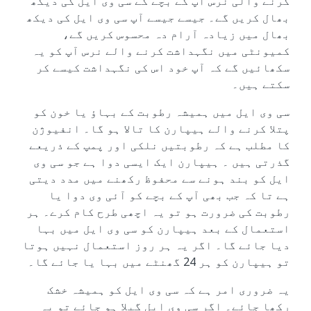
کرنے والی نرس آپ کے بچے کے سی وی ایل کی دیکھ
بھال کریں گے۔ جیسے جیسے آپ سی وی ایل کی دیکھ
بھال میں زیادہ آرام دہ محسوس کریں گے،
کمیونٹی میں نگہداشت کرنے والے نرس آپ کو یہ
سکھائیں گے کہ آپ خود اس کی نگہداشت کیسے کر
سکتے ہیں۔
سی وی ایل میں ہمیشہ رطوبت کے بہاؤ یا خون کو
پتلا کرنے والے ہیپارن کا تالا ہو گا۔ انفیوژن
کا مطلب ہے کہ رطوبتیں نلکی اور پمپ کے ذریعے
گذرتی ہیں ۔ ہیپارن ایک ایسی دوا ہے جو سی وی
ایل کو بند ہونے سے محفوظ رکھنے میں مدد دیتی
ہے تا کہ جب بھی آپ کے بچے کو آئی وی دوا یا
رطوبت کی ضرورت ہو تو یہ اچھی طرح کام کرے۔ ہر
استعمال کے بعد ہیپارن کو سی وی ایل میں بہا
دیا جائے گا۔ اگر یہ ہر روز استعمال نہیں ہوتا
تو ہیپارن کو ہر 24 گھنٹے میں بہا یا جائے گا۔
یہ ضروری امر ہے کہ سی وی ایل کو ہمیشہ خشک
رکھا جائے۔ اگر سی وی ایل گیلا ہو جائے تو یہ