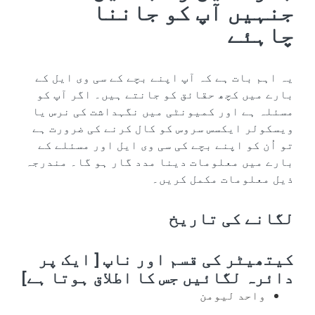
جنہیں آپ کو جاننا
چاہئے
یہ اہم بات ہے کہ آپ اپنے بچے کے سی وی ایل کے
بارے میں کچھ حقائق کو جانتے ہیں۔ اگر آپ کو
مسئلہ ہے اور کمیونٹی میں نگہداشت کی نرس یا
ویسکولر ایکسس سروس کو کال کرنے کی ضرورت ہے
تو اُن کو اپنے بچے کی سی وی ایل اور مسئلے کے
بارے میں معلومات دینا مدد گار ہو گا۔ مندرجہ
ذیل معلومات مکمل کریں۔
لگانے کی تاریخ
کیتھیٹر کی قسم اور ناپ [ ایک پر
دائرہ لگائیں جس کا اطلاق ہوتا ہے]
واحد لیومن