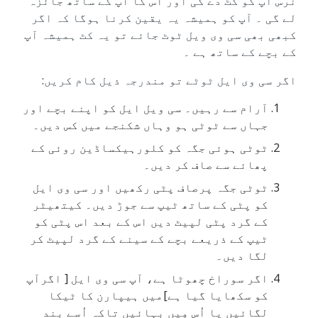
نرس آپ کو کٹ دے گی اور اس کا آپ کے ساتھ جائزہ
لے گی ۔ آپ کو ہمیشہ یہ یقین کرنا ہوگا کہ اگر
کبھی بھی سی وی ویل ٹوٹ جائے تو یہ کٹ ہمیشہ آپ
کے بچے کے ساتھ ہے ۔
اگر سی وی ایل ٹوٹے تو مندرجہ ذیل کام کریں:
آرام سے رہیں۔ سی ویل ایل کو اپنے بچے اور
جہاں سے ٹوٹی ہو وہاں شکنجے میں کس دیں۔
ٹوٹی ہوئی جگہ کو کلورہیکساڈین روئی کے
پھائے سے صاف کر دیں۔
ٹوٹی جگہ پرصاف پٹی رکھیں اور سی وی ایل
کو پٹی کے ساتھ ٹیپ سے جوڑ دیں۔ کیتھیٹر
کے گرد پٹی لپیٹ دیں اس کے بعد اس پٹی کو
ٹیپ کے ذریعے بچے کے سینے کے گرد لپیٹ کر
لگا دیں۔
اگر سوراخ چھوٹا ہے، آپ سی وی ایل [ اگرآپ
کو سکھایا گیا ہے]میں ہیپارن کا ٹیکا
لگائیں یا اُس مِیں بہائیں تاکہ اُسے بند