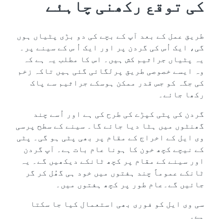
کی توقع رکھنی چاہئے
طریق عمل کے بعد آپ کے بچے کی دو بڑی پٹیاں ہوں
گی، ایک اُس کی گردن پر اور ایک اُ س کے سینے پر۔
یہ پٹیاں جراثیم کش ہیں۔ اس کا مطلب یہ ہے کہ
وہ ایسے خصوصی طریق پرلگائی گئی ہیں تاکہ زخم
کی جگہ کو جس قدر ممکن ہوسکے جراثیم سے پاک
رکھا جائے۔
گردن کی پٹی کپڑے کی طرح کی ہے اور اُسے چند
گھنٹوں میں ہٹا دیا جائے گا۔ سینے کے سطح پرسی
وی ایل کے اخراج کے مقام پر بھی پٹی ہو گی۔ پٹی
کے نیچے کچھ خون کا ہونا عام بات ہے۔ آپ گردن
اور سینے کے مقام پر کچھ ٹانکے دیکھیں گے۔ یہ
ٹانکے عموماً چند ہفتوں میں خود ہی گھُل کر گر
جائیں گے۔عام طور پر کچھ ہفتوں میں۔
سی وی ایل کو فوری بھی استعمال کیا جا سکتا
ہے۔