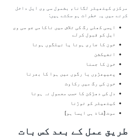
مرکزی کیتھیٹر لگانا، بشمول سی وی ایل داخل
کرنے میں یہ خطرات ہو سکتے ہیں:
ایسی کھلی رگ کی تلاش میں ناکامی جو سی وی
ایل کو قبول کرلے
خون کا جاری ہونا یا نیلگوں ہونا
انفیکشن
خون کا جمنا
پھیپھڑوں یا رگوں میں ہوا کا بھرنا
خون کی رگ میں رکاوٹ
دل کی دھڑکن کا حسب معمول نہ ہونا
کیتھیٹر کو توڑنا
موت [شاذ ہی ایسا ہو]
طریق عمل کے بعد کس بات