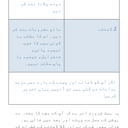
دودھ پلانا بند کر
دیں
2 گھنٹے
مائع مشروبات بند کر
دیں۔ اس کا مطلب ہے
کوئی سیب کا جوس
نہیں، پانی،
جنجرایل، جیلو، یا
پاپ سکلز نہیں۔
اگر آپ کو کھانے اور پینے کے بارے میں مزید
ہدایات دی گئی ہیں تو اُنہیں یہاں تحریر
کریں:
یہ بہت ضروری امر ہے کہ آپ کے بچے کا معدہ بے
ہوشی کے عمل سے پہلے اور بعد میں خالی ہو۔
خالی معدہ قے کرنے اور گلا گھٹنے کے خطرات کو