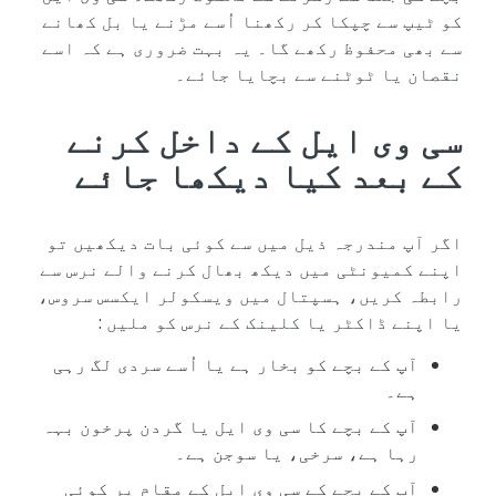
کو ٹیپ سے چپکا کر رکھنا اُسے مڑنے یا بل کھانے
سے بھی محفوظ رکھے گا۔ یہ بہت ضروری ہے کہ اسے
نقصان یا ٹوٹنے سے بچایا جائے۔
سی وی ایل کے داخل کرنے
کے بعد کیا دیکھا جائے
اگر آپ مندرجہ ذیل میں سے کوئی بات دیکھیں تو
اپنے کمیونٹی میں دیکھ بھال کرنے والے نرس سے
رابطہ کریں، ہسپتال میں ویسکولر ایکسس سروس،
یا اپنے ڈاکٹر یا کلینک کے نرس کو ملیں :
آپ کے بچے کو بخار ہے یا اُسے سردی لگ رہی
ہے۔
آپ کے بچے کا سی وی ایل یا گردن پرخون بہہ
رہا ہے، سرخی، یا سوجن ہے۔
آپ کے بچے کے سی وی ایل کے مقام پر کوئی