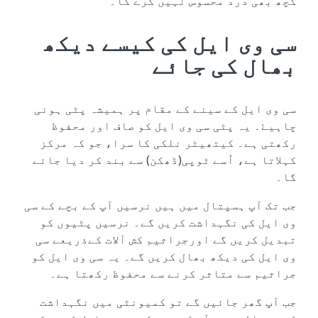
کچھ بھی درد محسوس نہیں کرے گا۔
سی وی ایل کی کیسے دیکھ
بھال کی جائے
سی وی ایل کے سینے کے مقام پر ہمیشہ پٹی ہونی
چاہیۓ۔ یہ پٹی سی وی ایل کو صاف اور محفوظ
رکھتی ہے۔ کیتھیٹر نلکی کا سرا، جو کہ مرکز
کہلاتا ہے، اُسے ٹوپی(ڈھکن) سے بند کر دیا جائے
گا۔
جب تک آپ ہسپتال میں ہیں نرسیں آپ کے بچے کے سی
وی ایل کی نگہداشت کریں گے۔ نرسیں پٹیوں کو
تبدیل کریں گے اورجراثیم کش آلات کےذریعے سی
وی ایل کی دیکھ بھال کریں گے۔ یہ سی وی ایل کو
جراثیم سے متاثر کرنے سے محفوظ رکھتا ہے۔
جب آپ گھر جائیں گے تو کمیونٹی میں نگہداشت