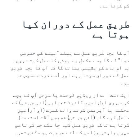
کم کرتا ہے۔
طریق عمل کے دوران کیا
ہوتا ہے
آپ کا بچہ طریق عمل سے پہلے "نیند کی خصوصی
دوا" لے گا جسے مکمل بے ہوشی کا عمل کہتے ہیں۔
یہ اس بات کو یقینی بنائے گا کہ آپ کا بچہ طریق
عمل کے دوران سوتا رہے اور اُسے درد محسوس نہ
ہو۔
ایک دست انداز ریڈیو لوجسٹ یا سرجن آپ کے بچے
کی سی وی ایل امیج گائیڈ تھراپی (آئی جی ٹی) کے
محکمہ یا آپریشن کرنے والے کمرے (او آر) میں
داخل کرے گا۔ (آئی جی ٹی) خصوصی آلات استعمال
کرتا ہے تاکہ طریق عمل کیا جا سکے جس کی ماضی
میں روایتی جرّاحی کے لئے ضرورت ہو سکتی تھی۔