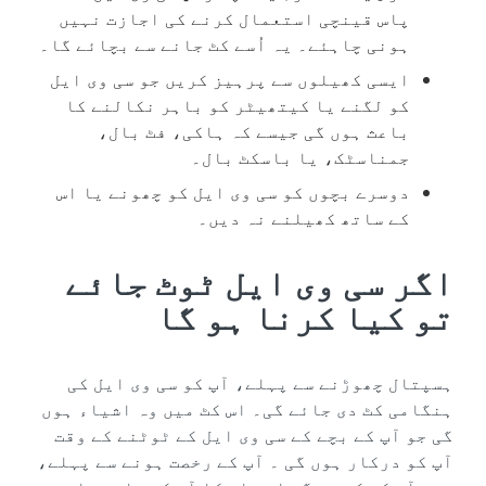
پاس قینچی استعمال کرنے کی اجازت نہیں
ہونی چاہئے۔ یہ اُسے کٹ جانے سے بچائے گا۔
ایسی کھیلوں سے پرہیز کریں جو سی وی ایل
کو لگنے یا کیتھیٹر کو باہر نکالنے کا
باعث ہوں گی جیسے کہ ہاکی، فٹ بال،
جمناسٹک، یا باسکٹ بال۔
دوسرے بچوں کو سی وی ایل کو چھونے یا اس
کے ساتھ کھیلنے نہ دیں۔
اگر سی وی ایل ٹوٹ جائے
تو کیا کرنا ہو گا
ہسپتال چھوڑنے سے پہلے، آپ کو سی وی ایل کی
ہنگامی کٹ دی جائے گی۔ اس کٹ میں وہ اشیاء ہوں
گی جو آپ کے بچے کے سی وی ایل کے ٹوٹنے کے وقت
آپ کو درکار ہوں گی ۔ آپ کے رخصت ہونے سے پہلے،