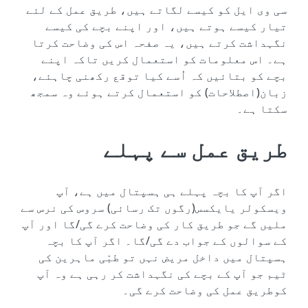
سی وی ایل کو کیسے لگاتے ہیں، طریق عمل کے لئے
تیار کیسے ہوتے ہیں، اور اپنے بچے کی کیسے
نگہداشت کرتے ہیں، یہ صفحہ اس کی وضاحت کرتا
ہے۔ اس معلومات کو استعمال کریں تاکہ اپنے
بچے کو بتائیں کہ اُسے کیا توقع رکھنی چاہئے،
زبان(اصطلاحات) کو استعمال کرتے ہوئے وہ سمجھ
سکتا ہے۔
طریق عمل سے پہلے
اگر آپ کا بچہ پہلے ہی ہسپتال میں ہے، آپ
ویسکولر یایکسس(رگوں تک رسائی) سروس کی نرس سے
ملیں گے جو طریق کار کی وضاحت کرے گی/گا اور آپ
کے سوالوں کے جواب دے گی/گا۔ اگر آپ کا بچہ
ہسپتال میں داخل مریض نہں تو طبّی ماہرین کی
ٹیم جو آپ کے بچے کی نگہداشت کر رہی ہے وہ آپ
کوطریق عمل کی وضاحت کرے گی۔