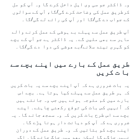
وہ ڈاکٹر جو سی وی ایل داخل کرے گا وہ آپ کو مل
کرطریق عمل کی وضاحت کرے گی/گا، آپ کے سوالوں
کے جواب دے گی/گا اور آپ کی رائے لے گی/گا۔
آپ طریق عمل سے پہلے بے ہوشی کے عمل کرنے والے
ماہر سے بھی ملیں گے۔ یہ ڈاکٹر ہے جو آپ کے بچے
کو گہری نیند سلانے/بے ھوشی کی دوا دے گی/گا۔
طریق عمل کے بارے میں اپنے بچے سے
با ت کریں
یہ بات ضروری ہے کہ آپ اپنے بچے سے یہ بات کریں
کہ ہر طریق عمل سے پہلے کیا ہوتا ہے۔ بچے اس
بارے میں کم متوجہ ہوتے ہیں جب وہ جانتے ہیں
کہ اُنہیں کس بات کی توقع رکھنی چاہئے۔ اپنے
بچے سے اس طرح بات کریں کہ وہ سمجھ جائے گا۔ یہ
ضروری ہے کہ آپ کو دیانت دار ہونا پڑے گا۔
اپنے بچے کو بتائیں کہ وہ طریق عمل کے دوران
نہیں جاگے گا لیکن بعد میں جاگ جائے گا۔ اگر