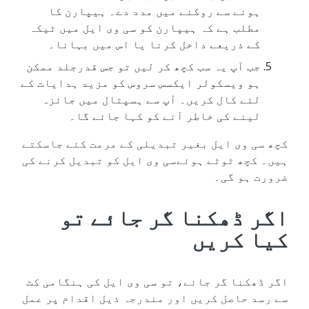
ہونے سے روکنے میں مدد دے۔ ہیپارن کا
مطلب ہے کہ ہیپارن کو سی وی ایل میں ٹیکہ
کے ذریعے داخل کرنا یا اس میں بہانا۔
جب آپ یہ سب کچھ کر لیں تو جس قدرجلد ممکن
ہو ویسکولر ایکسس سروس کو مزید ہدایات کے
لئے کال کریں۔ آپ سے ہسپتال میں جائزہ
لینے کی خاطر آنے کو کہا جائے گا۔
کچھ سی وی ایل بغیر تبدیلی کے مرمت کئے جاسکتے
ہیں۔ کچھ ٹوٹے ہوئےسی وی ایل کو تبدیل کرنے کی
ضرورت ہو گی۔
اگر ڈھکنا گر جائے تو
کیا کریں
اگر ڈھکنا گر جائے، تو سی وی ایل کی ہنگامی کٹ
سے رسد حاصل کریں اور مندرجہ ذیل اقدام پر عمل