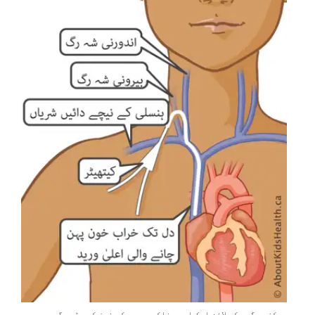
مرکزی رگوں کی لائن ایک ایسی نلکی ہے جو کہ خون کی بڑی رگ میں جو