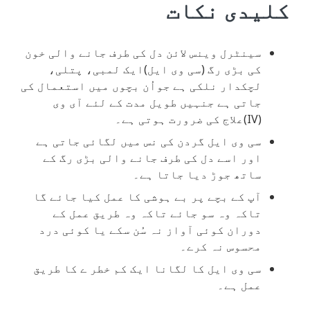
کلیدی نکات
سینٹرل وینس لائن دل کی طرف جانے والی خون
کی بڑی رگ (سی وی ایل)ایک لمبی، پتلی،
لچکدار نلکی ہے جواُن بچوں میں استعمال کی
جاتی ہے جنہیں طویل مدت کے لئے آی وی
(IV)علاج کی ضرورت ہوتی ہے۔
سی وی ایل گردن کی نس میں لگائی جاتی ہے
اور اسے دل کی طرف جانے والی بڑی رگ کے
ساتھ جوڑ دیا جاتا ہے۔
آپ کے بچے پر بے ہوشی کا عمل کیا جائے گا
تاکہ وہ سو جائے تاکہ وہ طریق عمل کے
دوران کوئی آواز نہ سُن سکے یا کوئی درد
محسوس نہ کرے۔
سی وی ایل کا لگانا ایک کم خطر ے کا طریق
عمل ہے۔