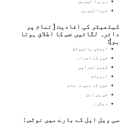
دوہرا لیومن
تہرا لیومن
کیتھیٹر کی افادیت [ تمام پر
دائرہ لگائیں جس کا اطلاق ہوتا
ہو]:
اینٹی بائیوٹک
خون کے اجزاء
کیمو تھراپی
ادویات
خون کے نمونہ جات
ٹی پی این
دیگر :
سی ویل ایل کے بارے میں نوٹس :