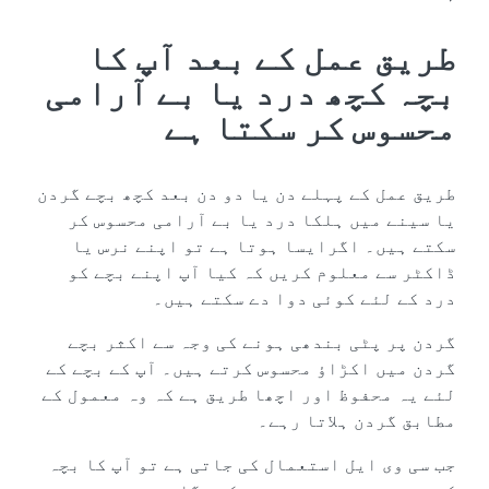
طریق عمل کے بعد آپ کا
بچہ کچھ درد یا بے آرامی
محسوس کر سکتا ہے
طریق عمل کے پہلے دن یا دو دن بعد کچھ بچے گردن
یا سینے میں ہلکا درد یا بے آرامی محسوس کر
سکتے ہیں۔ اگرایسا ہوتا ہے تو اپنے نرس یا
ڈاکٹر سے معلوم کریں کہ کیا آپ اپنے بچے کو
درد کے لئے کوئی دوا دے سکتے ہیں۔
گردن پر پٹی بندھی ہونے کی وجہ سے اکثر بچے
گردن میں اکڑاؤ محسوس کرتے ہیں۔ آپ کے بچے کے
لئے یہ محفوظ اور اچھا طریق ہے کہ وہ معمول کے
مطابق گردن ہلاتا رہے۔
جب سی وی ایل استعمال کی جاتی ہے تو آپ کا بچہ