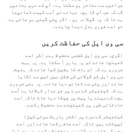
جراثیم سے متاثر ہو سکتا ہے۔ آپ کے نرس بتائیں
گے کہ جب آپ کا بچہ نہائے تو اُسے کیسے ڈھانپنا
ہے تا کہ وہ گیلا نہ ہو۔ اگر پٹی گیلی ہو جاتی ہے
تو اسے فوری بدل دینا چاہئے۔
سی وی ایل کی حفاظت کریں
اگرچہ سی وی ایل قطعی محفوظ ہے، اگر اسے
کھینچا جائے تو یہ باہر آ سکتا ہے۔ یہ بہت
ضروری ہے کہ اس بات کا یقین کیا جائے کہ ہمیشہ
سی وی ایل کو گولائی کی شکل میں ٹیپ سے لگایا
جائے اور پٹی سے ڈھانپ دیا جائے۔ یہ بھی ضروری
ہے کہ کیتھیٹر کے سرے پر جو مدار کہلاتا ہے اُسے
بچے کے سینے یا پیٹ پر چپکا دیا جاۓ تاکہ اسے
حادثاتی طور پر کھینچنے سے محفوظ رکھے۔
کیتھیٹر کے سرے پر اکثر باریک سوتی کپڑا
لپیٹتے ہیں تاکہ اسے صاف رکھا جائے اور اسے
بچے کی جلد سے رگڑنے سے محفوظ رکھے۔ سی وی ایل