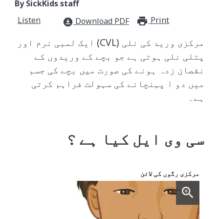
By SickKids staff
Listen
Print
print_for
Download PDF
download_for_offline
مرکزی ورید کی نلی (CVL) ایک لمبی نرم اور
پتلی نلی ہوتی ہے جو بچے کے وریدوں کے
نقصان زدہ ہونے کی صورت میں بچے کی جسم
میں دو ا پہنچانے کی سہولت فراہم کرتی
ہے۔
سی وی ایل کیا ہے ؟
مرکزی رگوں کی لائن