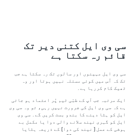
سی وی ایل کتنی دیر تک
قائم رہ سکتا ہے
سی وی ایل مہینوں اور سالوں تک رہ سکتا ہے جب
تک کہ اُس میں کوئی مسئلہ نہیں ہوتا اور وہ
ٹھیک کام کررہا ہے۔
ایک مرتبہ جب آپ کے طبّی ٹیم پُر اعتماد ہو جاتی
ہے کہ سی وی ایل کی ضرورت نہیں رہی، تو وہ سی وی
ایل کو ہٹا دینے کا بندو بست کریں گے۔ سی وی
ایل کو گہری نیند سلانے والی دوا یا مکمل بے
ہوشی کے عمل [ نیند کی دوا] کے ذریعہ ہٹایا