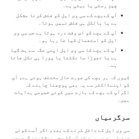
چیز رستی یا بہتی ہے۔
آپ کےبچے کے سی وی ایل کو فلش کرنا مشکل
ہے یا بالکل ہی فلش نہیں ہوتا۔
آپ کے بچے کو اس وقت درد ہوتا ہے جب سی وی
ایل کو استعمال کیا جا رہا ہو۔
آپ کے بچے کا سی وی ایل اپنی جگہ سے ہٹ گیا
ہے یا تھوڑا سا نکلتا یا پورا ہی نکل جاتا
ہے۔
کیوں کہ ہر بچے کی صورت حال مختلف ہوتی ہے، آپ
کو اپنےڈاکٹر سے یہ بھی پوچھنا چاہئے کہ
اگرآپ کے بچے کے بارے میں کوئی خصوصی ہدایات
ہیں۔
سرگرمیاں
سی وی ایل کے داخل کرنے کے بعد، اگر اُسے کوئی
درد نہ ہو رہی ہو تو آپ کا بچہ بیشتر سرگرمیوں