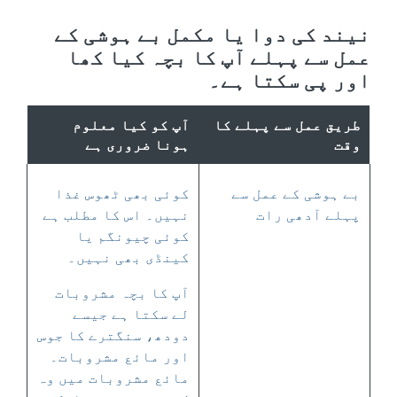
نیند کی دوا یا مکمل بے ہوشی کے
عمل سے پہلے آپ کا بچہ کیا کھا
اور پی سکتا ہے۔
طریق عمل سے پہلے کا
آپ کو کیا معلوم
وقت
ہونا ضروری ہے
بے ہوشی کے عمل سے
کوئی بھی ٹھوس غذا
پہلے آدھی رات
نہیں۔ اس کا مطلب ہے
کوئی چیونگم یا
کینڈی بھی نہیں۔
آپ کا بچہ مشروبات
لے سکتا ہے جیسے
دودھ، سنگترے کا جوس
اور مائع مشروبات۔
مائع مشروبات میں وہ