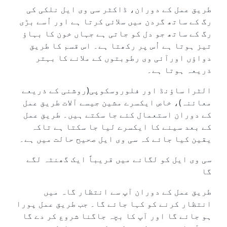
طریق عمل کے دوران، ڈاکٹر سی وی ایل نلکی کی
رگ کے ساتھ گردن میں سلائی کرتا ہے اور اُسے بڑی
رگ کے ساتھ جو دل کو جاتی ہے جہاں خون کا بہاؤ
تیز ہوتا ہے اُس پر رکھتا ہے۔ اس قسم کا طریق
دواؤں اورآئی وی رطوبتوں کے ملانے کا بہتر
ذریعہ ہوتا ہے۔
الٹرا ساؤنڈ اور فلوروسکوپی(روشنی کے ذریعے
معائنہ)، خاص ایکسرے مشین جیسے آلات طریق عمل
کے دوران استعمال کئے جا سکتے ہیں۔ طریق عمل
کے بعد سینے کا ایکسرے لیا جا سکتا ہے تاکہ
یقین کیا جائے کہ سی وی ایل صحیح حالت میں ہے۔
سی وی ایل کو لگانے میں قریباً ایک گھنٹہ لگے
گا
طریق عمل کے دوران آپ سے انتظار گاہ میں
انتظار کرنے کو کہا جائے گا۔ جب طریق عمل پورا
ہو جائے گا اور آپ کا بچہ جاگنا شروع کر دے گا