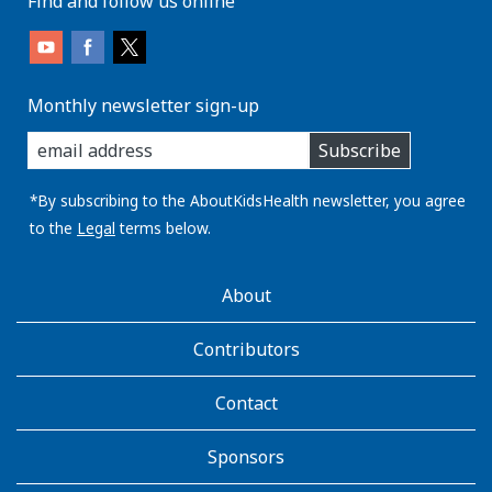
Find and follow us online
Monthly newsletter sign-up
enter
Subscribe
you
email
address:
*By subscribing to the AboutKidsHealth newsletter, you agree
to the
Legal
terms below.
AboutKidsHealth
About
Learn
More
Contributors
Contact
Sponsors