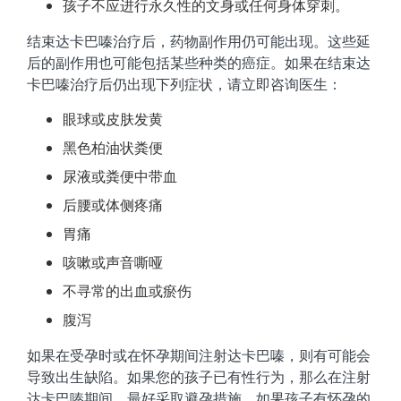
孩子不应进行永久性的文身或任何身体穿刺。
结束达卡巴嗪治疗后，药物副作用仍可能出现。这些延
后的副作用也可能包括某些种类的癌症。如果在结束达
卡巴嗪治疗后仍出现下列症状，请立即咨询医生：
眼球或皮肤发黄
黑色柏油状粪便
尿液或粪便中带血
后腰或体侧疼痛
胃痛
咳嗽或声音嘶哑
不寻常的出血或瘀伤
腹泻
如果在受孕时或在怀孕期间注射达卡巴嗪，则有可能会
导致出生缺陷。如果您的孩子已有性行为，那么在注射
达卡巴嗪期间，最好采取避孕措施。如果孩子有怀孕的