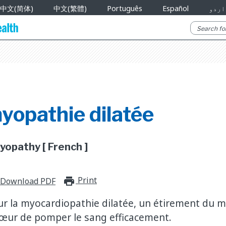
中文(简体)
中文(繁體)
Português
Español
اردو
yopathie dilatée
yopathy [ French ]
Print
print_for_offline
Download PDF
r la myocardiopathie dilatée, un étirement du m
œur de pomper le sang efficacement.