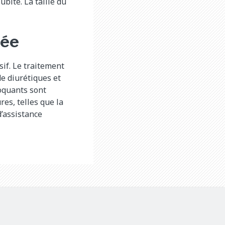
bite. La taille du
tée
if. Le traitement
e diurétiques et
loquants sont
res, telles que la
d’assistance