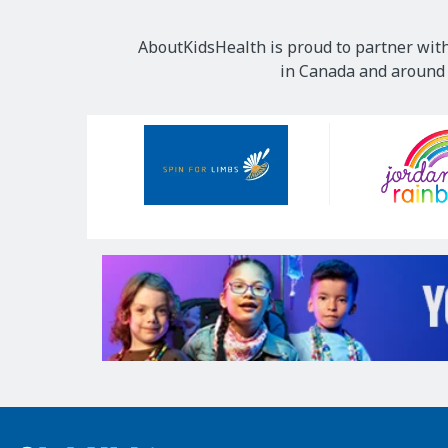
AboutKidsHealth is proud to partner with
in Canada and around t
Our
Sponsors