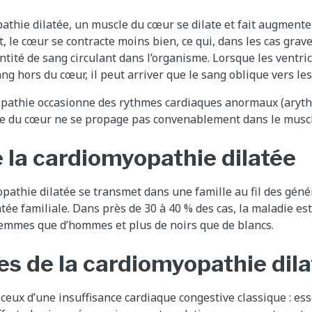
thie dilatée, un muscle du cœur se dilate et fait augmenter 
t, le cœur se contracte moins bien, ce qui, dans les cas grav
ntité de sang circulant dans l’organisme. Lorsque les ventr
ang hors du cœur, il peut arriver que le sang oblique vers l
iopathie occasionne des rythmes cardiaques anormaux (aryt
ue du cœur ne se propage pas convenablement dans le muscl
 la cardiomyopathie dilatée
pathie dilatée se transmet dans une famille au fil des géné
ée familiale. Dans près de 30 à 40 % des cas, la maladie est
 femmes que d’hommes et plus de noirs que de blancs.
 de la cardiomyopathie dila
eux d’une insuffisance cardiaque congestive classique : ess