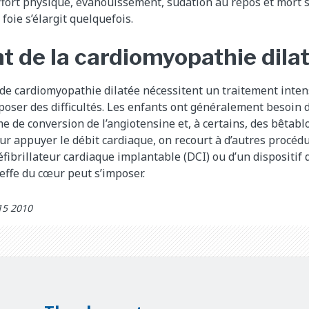
effort physique, évanouissement, sudation au repos et mort su
oie s’élargit quelquefois.
t de la cardiomyopathie dila
 de cardiomyopathie dilatée nécessitent un traitement intens
ser des difficultés. Les enfants ont généralement besoin d
me de conversion de l’angiotensine et, à certains, des bêtab
our appuyer le débit cardiaque, on recourt à d’autres procédu
fibrillateur cardiaque implantable (DCI) ou d’un dispositif 
reffe du cœur peut s’imposer.
15 2010