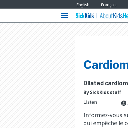
Site
English
Français
Languages
menu
Cardiom
Dilated cardiom
By SickKids staff
Listen
download_for_offline
Informez-vous su
qui empêche le c