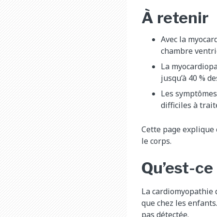
À retenir
Avec la myocard
chambre ventric
La myocardiopat
jusqu’à 40 % de
Les symptômes d
difficiles à trait
Cette page explique 
le corps.
Qu’est-ce
La cardiomyopathie d
que chez les enfants
pas détectée.