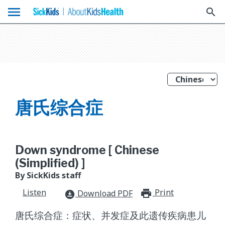
menu
search
唐氏综合症
Down syndrome [ Chinese
(Simplified) ]
By SickKids staff
Listen
Print
print_for
Download PDF
download_for_offline
唐氏综合症：症状、并发症及此遗传疾病患儿