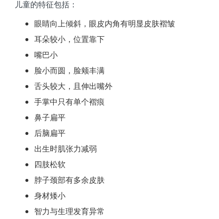
儿童的特征包括：
眼睛向上倾斜，眼皮内角有明显皮肤褶皱
耳朵较小，位置靠下
嘴巴小
脸小而圆，脸颊丰满
舌头较大，且伸出嘴外
手掌中只有单个褶痕
鼻子扁平
后脑扁平
出生时肌张力减弱
四肢松软
脖子颈部有多余皮肤
身材矮小
智力与生理发育异常