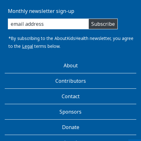
Monthly newsletter sign-up
enter
Subscribe
you
email
address:
*By subscribing to the AboutKidsHealth newsletter, you agree
to the
Legal
terms below.
AboutKidsHealth
About
Learn
More
Contributors
Contact
Sponsors
Donate