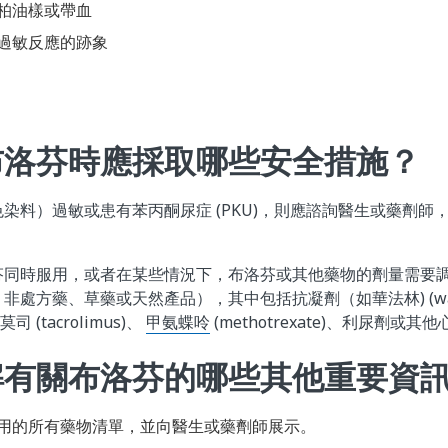
柏油樣或帶血
過敏反應的跡象
布洛芬時應採取哪些安全措施？
染料）過敏或患有苯丙酮尿症 (PKU)，則應諮詢醫生或藥劑師
芬同時服用，或者在某些情況下，布洛芬或其他藥物的劑量需要
處方藥、草藥或天然產品），其中包括抗凝劑（如華法林) (warf
克莫司 (tacrolimus)、
甲氨蝶呤
(methotrexate)、利尿劑或其
解有關布洛芬的哪些其他重要資
用的所有藥物清單，並向醫生或藥劑師展示。