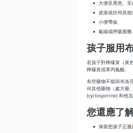
大便呈黑色、呈
皮疹或任何其他
小便帶血
氣喘或呼吸困難
孩子服用
若孩子對檸檬黃（黃色
檸檬黃或苯丙氨酸。
有些藥物不能與布洛
何其他藥物（處方藥、非
(cyclosporine) 和他
您還應了
保留您孩子正服