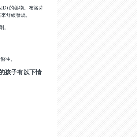
D) 的藥物。布洛芬
器來舒緩發燒。
液劑。
訴醫生。
的孩子有以下情