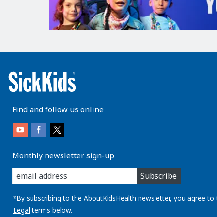
Find and follow us online
Monthly newsletter sign-up
enter
Subscribe
you
email
address:
*By subscribing to the AboutKidsHealth newsletter, you agree to 
Legal
terms below.