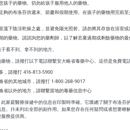
您孩子的藥物。切勿給孩子服用他人的藥物。
足夠的布洛芬供週末、節慶和假期使用。在孩子的藥物用完前至少
室溫下陰涼乾燥之處，並避免陽光照射。請勿將其存放在浴室或
期的藥物。請諮詢您的藥劑師，以了解丟棄過期或剩餘藥物的最
孩子看不到、拿不到的地方。
的藥物，請撥打以下電話聯繫安大略省毒藥中心。這些是免費電
請撥打 416-813-5900
的其他城市，請撥打 1-800-268-9017
略省以外的地方，請聯繫當地的毒藥信息中心
：此家庭醫療保健中的信息在印製時準確。它匯總了關于布洛芬
信息。幷未列出全部的副作用。如果您存在任何疑問或者想要瞭
健服務提供商。