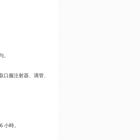
勻。
取口服注射器、滴管、
6 小時。