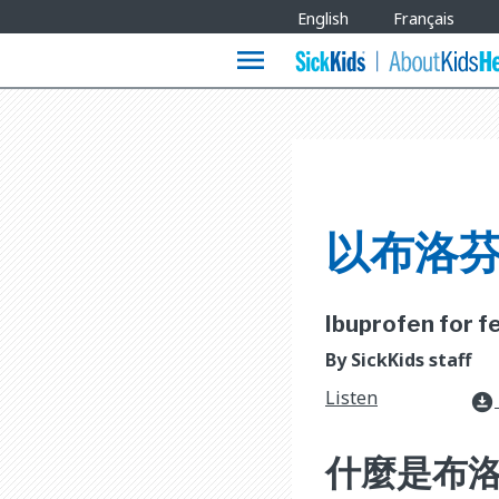
Site
English
Français
Languages
menu
以布洛芬 
Ibuprofen for fe
By SickKids staff
Listen
download_for_offline
什麼是布