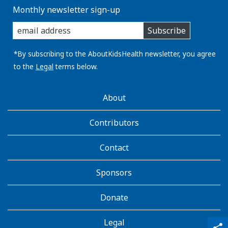
Monthly newsletter sign-up
enter
Subscribe
you
email
address:
*By subscribing to the AboutKidsHealth newsletter, you agree
to the
Legal
terms below.
AboutKidsHealth
About
Learn
More
Contributors
Contact
Sponsors
Donate
Legal
qr_code_scanner
content_copy