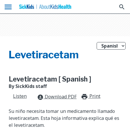
menu
search
Levetiracetam
Levetiracetam [ Spanish ]
By SickKids staff
Listen
Print
print_for
Download PDF
download_for_offline
Su niño necesita tomar un medicamento llamado
levetiracetam. Esta hoja informativa explica qué es
el levetiracetam.