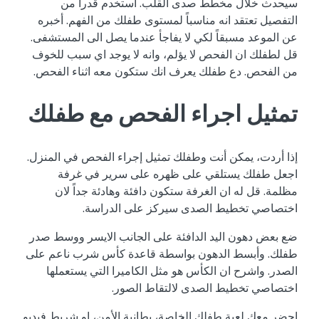
سيحدث خلال مخطط صدى القلب. استخدم قدراً من
التفصيل تعتقد انه مناسباً لمستوى طفلك من الفهم. أخبره
عن الموعد مسبقاً لكي لا يفاجأ عندما يصل الى المستشفى.
قل لطفلك ان الفحص لا يؤلم، وانه لا يوجد اي سبب للخوف
من الفحص. دع طفلك يعرف انك ستكون معه اثناء الفحص.
تمثيل اجراء الفحص مع طفلك
إذا أردت، يمكن أنت وطفلك تمثيل إجراء الفحص في المنزل.
اجعل طفلك يستلقي على ظهره على سرير في غرفة
مظلمة. قل له ان الغرفة ستكون دافئة وهادئة جداً لان
اختصاصي تخطيط الصدى سيركز على الدراسة.
ضع بعض دهون اليد الدافئة على الجانب الايسر ووسط صدر
طفلك. وأبسط الدهون بواسطة قاعدة كأس شرب ناعم على
الصدر. واشرح ان الكأس هو مثل الكاميرا التي يستعملها
اختصاصي تخطيط الصدى لالتقاط الصور.
احضر معك لعبة طفلك الخاصة، بطانية الأمن، او شريط فيديو