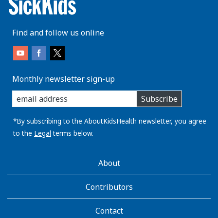
Find and follow us online
Monthly newsletter sign-up
enter
Subscribe
you
email
address:
*By subscribing to the AboutKidsHealth newsletter, you agree
to the
Legal
terms below.
AboutKidsHealth
About
Learn
More
Contributors
Contact