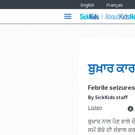
Site
English
Français
Languages
menu
ਬੁਖ਼ਾਰ ਕਾਰ
Febrile seizures
By SickKids staff
Listen
download_for_offline
ਬੁਖ਼ਾਰ ਨਾਲ ਪੈਣ ਵਾਲੇ 
ਸਮੇਂ ਬੱਚੇ ਦੀ ਸੰਭਾਲ ਕਰ