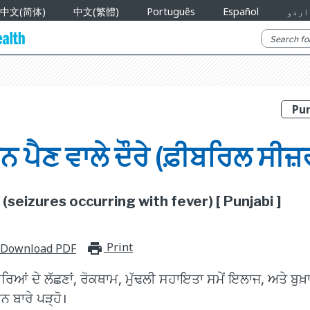
中文(简体)
中文(繁體)
Português
Español
اردو
ਨ ਪੈਣ ਵਾਲੇ ਦੌਰੇ (ਫ਼ੀਬਰਿਲ ਸੀਜ਼
 (seizures occurring with fever) [ Punjabi ]
Print
print_for_offline
Download PDF
ਦੌਰਿਆਂ ਦੇ ਲੱਛਣਾਂ, ਰੋਕਥਾਮ, ਮੁੱਢਲੀ ਸਹਾਇਤਾ ਸਮੇਂ ਇਲਾਜ, ਅਤੇ ਬੁਖ਼
ਨ ਬਾਰੇ ਪੜ੍ਹੋ।