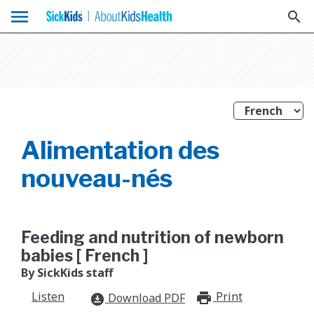
menu
search
Alimentation des
nouveau-nés
Feeding and nutrition of newborn
babies [ French ]
By SickKids staff
Listen
Print
print_for
Download PDF
download_for_offline