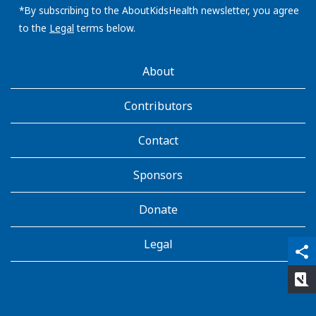
address:
*By subscribing to the AboutKidsHealth newsletter, you agree
to the
Legal
terms below.
AboutKidsHealth
About
Learn
More
Contributors
Contact
Sponsors
Donate
Legal
qr_code_scanner
content_copy
share
rate_review