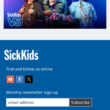
Find and follow us online
Monthly newsletter sign-up
enter
Subscribe
you
email